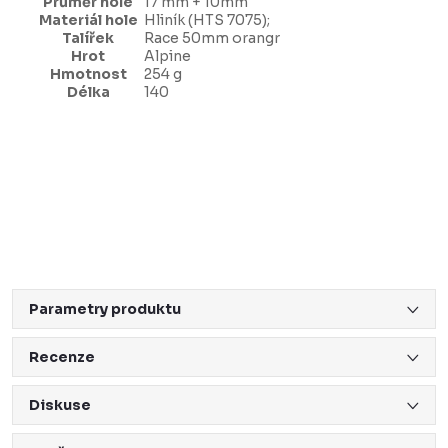
Průměr hole
17 mm + 10mm
Materiál hole
Hliník (HTS 7075);
Talířek
Race 50mm orangr
Hrot
Alpine
Hmotnost
254 g
Délka
140
Parametry produktu
Recenze
Diskuse