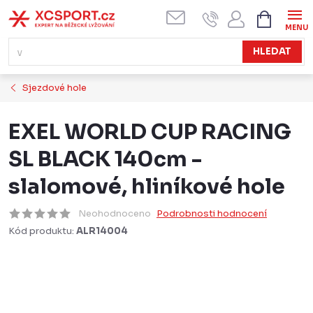
Přejít
NÁKUPN
KOŠÍK
na
obsah
HLEDAT
Sjezdové hole
EXEL WORLD CUP RACING
SL BLACK 140cm -
slalomové, hliníkové hole
Neohodnoceno
Podrobnosti hodnocení
Kód produktu:
ALR14004