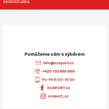
osobních údajů
t
í
info
@
xcsport.cz
+420 732 655 668
Po-Pá 8:00-16:00
XCSPORT.cz
xcsport_cz