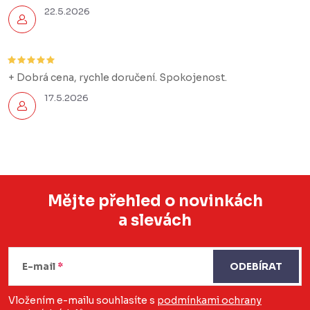
22.5.2026
+ Dobrá cena, rychle doručení. Spokojenost.
17.5.2026
Mějte přehled o novinkách
a slevách
Z
á
E-mail
ODEBÍRAT
p
a
Vložením e-mailu souhlasíte s
podmínkami ochrany