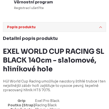
Věrnostní program
Registrací ušetříte
Popis produktu
Detailní popis produktu
EXEL WORLD CUP RACING SL
BLACK 140cm - slalomové,
hliníkové hole
Hůl World Cup Racing umožňuje navzdory štíhlé trubce i ten
nejsilnější záběr holí: zajišťuje to vysoce pevný, tepelně
zpracovaný hliník HTS 7075.
Grip
Exel Pro Black
Poutko (Strap)
Racing Black