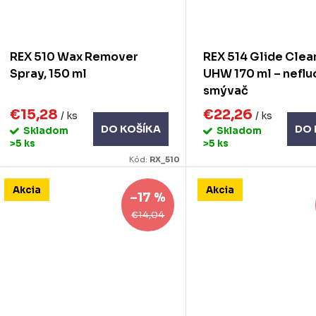
REX 510 Wax Remover
REX 514 Glide Clea
Spray, 150 ml
UHW 170 ml – neflu
smývač
€15,28
€22,26
/ ks
/ ks
DO KOŠÍKA
DO 
Skladom
Skladom
>5 ks
>5 ks
Kód:
RX_510
Akcia
Akcia
–17 %
€14,04