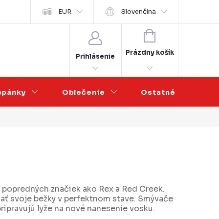
sobních údajů
EUR
Veľkoobchodná spolupráca
Slovenčina
NÁKUPNÝ
KOŠÍK
Prázdny košík
Prihlásenie
opánky
Oblečenie
Ostatné
V
 popredných značiek ako Rex a Red Creek.
žať svoje bežky v perfektnom stave. Smývače
pripravujú lyže na nové nanesenie vosku.