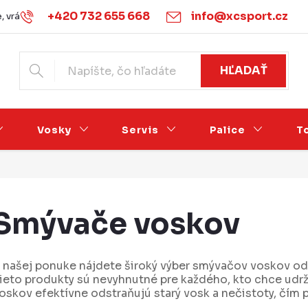
+420 732 655 668
info@xcsport.cz
 vrácení zboží
Obchodné podmienky
Podmínky ochrany o
HĽADAŤ
Vosky
Servis
Palice
T
Smývače voskov
 našej ponuke nájdete široký výber smývačov voskov od
ieto produkty sú nevyhnutné pre každého, kto chce udr
oskov efektívne odstraňujú starý vosk a nečistoty, čím 