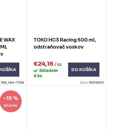
DE WAX
TOKO HC3 Racing 500 ml,
 ML
odstraňovač voskov
ov
€24,16
/ ks
KOŠÍKA
DO KOŠÍKA
Skladom
4 ks
:
SW_I84-70N
Kód:
5506501
–15 %
€53,66