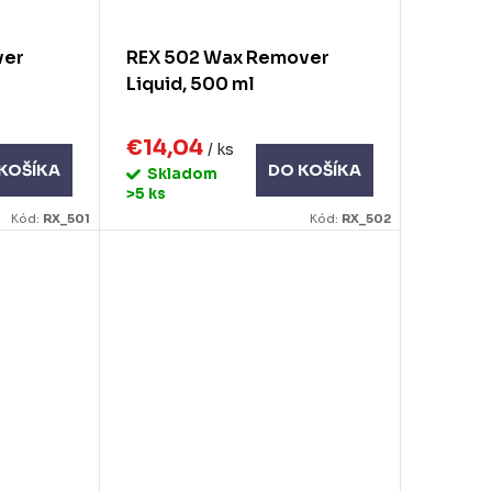
ver
REX 502 Wax Remover
Liquid, 500 ml
€14,04
/ ks
KOŠÍKA
DO KOŠÍKA
Skladom
>5 ks
Kód:
RX_501
Kód:
RX_502