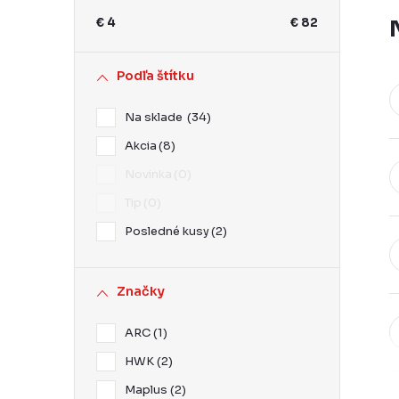
ý
€
4
€
82
p
a
Podľa štítku
n
Na sklade
34
e
Akcia
8
l
Novinka
0
Tip
0
Posledné kusy
2
Značky
ARC
1
HWK
2
Maplus
2