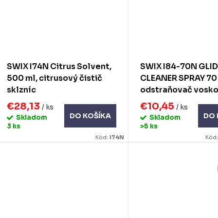
SWIX I74N Citrus Solvent,
SWIX I84-70N GLI
500 ml, citrusový čistič
CLEANER SPRAY 70
sklzníc
odstraňovač vosk
€28,13
€10,45
/ ks
/ ks
DO KOŠÍKA
DO 
Skladom
Skladom
3 ks
>5 ks
Kód:
I74N
Kód