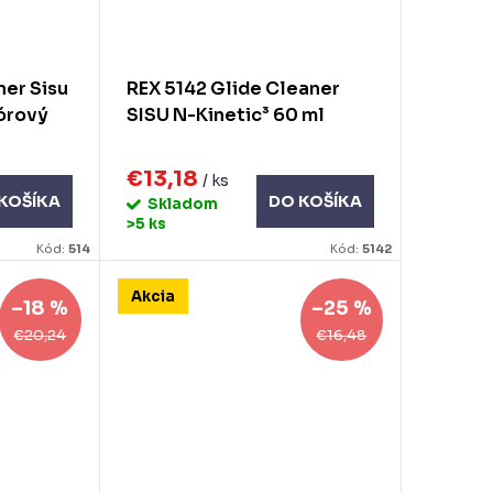
ner Sisu
REX 5142 Glide Cleaner
órový
SISU N-Kinetic³ 60 ml
€13,18
/ ks
KOŠÍKA
DO KOŠÍKA
Skladom
>5 ks
Kód:
514
Kód:
5142
Akcia
–18 %
–25 %
€20,24
€16,48