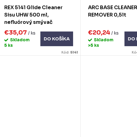
u
d
REX 5141 Glide Cleaner
ARC BASE CLEANER
k
u
Sisu UHW 500 ml,
REMOVER 0,5lt
nefluórový smývač
k
o
€35,07
€20,24
/ ks
/ ks
DO KOŠÍKA
DO 
Skladom
Skladom
v
o
5 ks
>5 ks
Kód:
5141
Kó
v