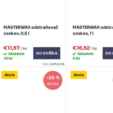
MASTERWAX odstraňovač
MASTERWAX odstr
voskov, 0,5 l
voskov, 1 l
€11,57
€16,52
/ ks
/ ks
DO KOŠÍKA
DO 
Skladom
Skladom
>5 ks
4 ks
Kód:
ACPUL05
Akcia
Akcia
–25 %
€37,55