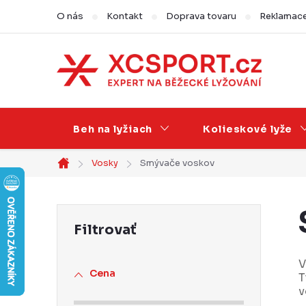
Prejsť
O nás
Kontakt
Doprava tovaru
Reklamace,
na
obsah
Beh na lyžiach
Kolieskové lyže
Vosky
Smývače voskov
Domov
B
o
č
V
Cena
T
n
v