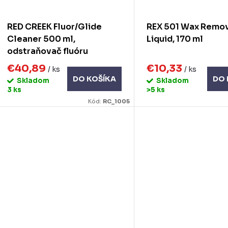
RED CREEK Fluor/Glide
REX 501 Wax Remo
Cleaner 500 ml,
Liquid, 170 ml
odstraňovač fluóru
€40,89
€10,33
/ ks
/ ks
DO KOŠÍKA
DO 
Skladom
Skladom
3 ks
>5 ks
Kód:
RC_1005