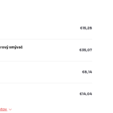
€15,28
uórový smývač
€35,07
€8,14
€14,04
ktov