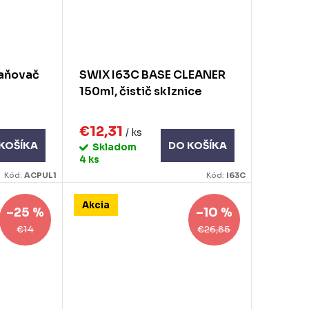
aňovač
SWIX I63C BASE CLEANER
150ml, čistič sklznice
€12,31
/ ks
KOŠÍKA
DO KOŠÍKA
Skladom
4 ks
Kód:
ACPUL1
Kód:
I63C
Akcia
–25 %
–10 %
€14
€26,85