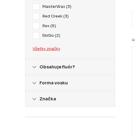
MasterWax
3
Red Creek
3
Rex
8
SkiGo
2
4
Všetky značky
Obsahuje fluór?
i
i
Forma vosku
Značka
r
r