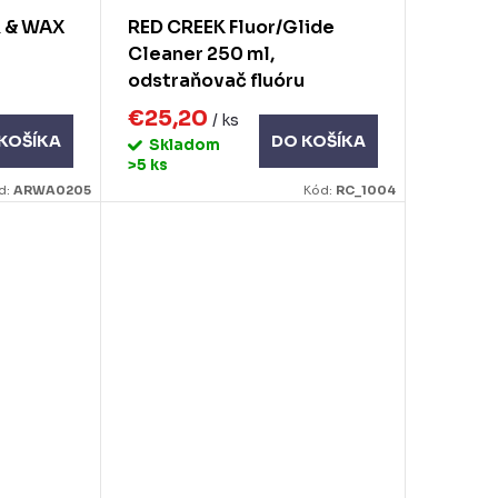
 & WAX
RED CREEK Fluor/Glide
Cleaner 250 ml,
odstraňovač fluóru
€25,20
/ ks
KOŠÍKA
DO KOŠÍKA
Skladom
>5 ks
d:
ARWA0205
Kód:
RC_1004