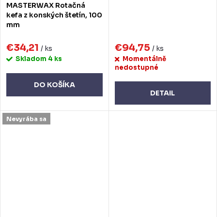
MASTERWAX Rotačná
kefa z konských štetín, 100
mm
€34,21
€94,75
/ ks
/ ks
Skladom
4 ks
Momentálně
nedostupné
DO KOŠÍKA
DETAIL
Nevyrába sa