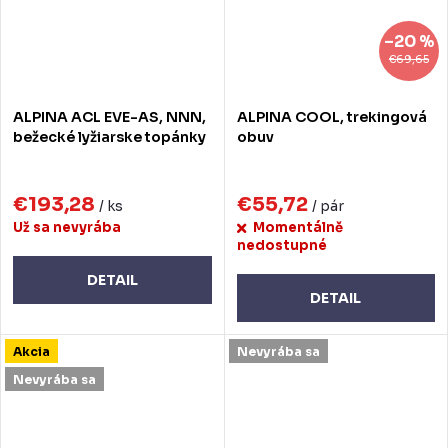
–20 %
€69,65
ALPINA ACL EVE-AS, NNN,
ALPINA COOL, trekingová
bežecké lyžiarske topánky
obuv
€193,28
€55,72
/ ks
/ pár
Už sa nevyrába
Momentálně
nedostupné
DETAIL
DETAIL
Akcia
Nevyrába sa
Nevyrába sa