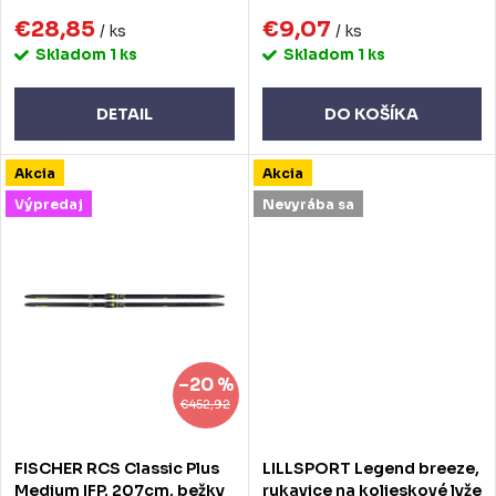
k
€28,85
€9,07
k
/ ks
/ ks
Skladom
1 ks
Skladom
1 ks
t
t
o
o
DETAIL
DO KOŠÍKA
v
v
Akcia
Akcia
Výpredaj
Nevyrába sa
–20 %
€452,92
FISCHER RCS Classic Plus
LILLSPORT Legend breeze,
Medium IFP, 207cm, bežky
rukavice na kolieskové lyže