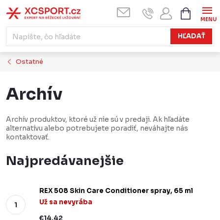
Prejsť
NÁKUPN
KOŠÍK
na
obsah
HĽADAŤ
Ostatné
Archív
Archív produktov, ktoré už nie sú v predaji. Ak hľadáte
alternatívu alebo potrebujete poradiť, neváhajte nás
kontaktovať.
Najpredávanejšie
REX 508 Skin Care Conditioner spray, 65 ml
Už sa nevyrába
€14,42