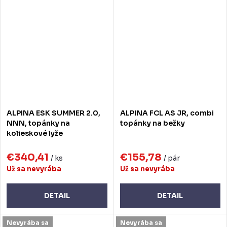
ALPINA ESK SUMMER 2.0,
ALPINA FCL AS JR, combi
NNN, topánky na
topánky na bežky
kolieskové lyže
€340,41
€155,78
/ ks
/ pár
Už sa nevyrába
Už sa nevyrába
DETAIL
DETAIL
Nevyrába sa
Nevyrába sa