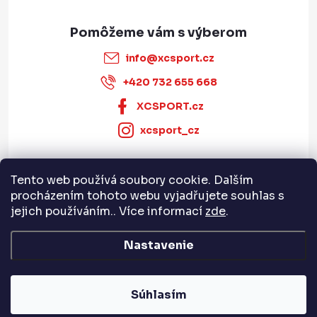
info
@
xcsport.cz
+420 732 655 668
XCSPORT.cz
xcsport_cz
Tento web používá soubory cookie. Dalším
Informace pro vás
procházením tohoto webu vyjadřujete souhlas s
jejich používáním.. Více informací
zde
.
Servis a služby
Nastavenie
Copyright 2026
XCSPORT.cz
. Všetky práva vyhradené.
Súhlasím
Vytvoril Shoptet