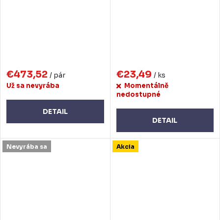
€473,52
€23,49
/ pár
/ ks
Už sa nevyrába
Momentálně
nedostupné
DETAIL
DETAIL
Nevyrába sa
Akcia