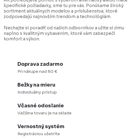
Ak potrebujete pomoc s výberom alternatívy alebo máte
p
o
špecifické požiadavky, sme tu pre vás. Ponúkame široký
r
v
sortiment aktuálnych modelov a príslušenstva, ktoré
zodpovedajú najnovším trendom a technológiám.
v
a
k
n
Nechajte si poradiť od našich odborníkov a užite si zimu
naplno s kvalitným vybavením, ktoré vám zabezpečí
y
i
komfort a výkon.
v
e
ý
p
Doprava zadarmo
i
Pri nákupe nad 80 €
s
Bežky na mieru
u
Individuálny prístup
Včasné odoslanie
Väčšina tovaru je na sklade
Vernostný systém
Registráciou ušetríte