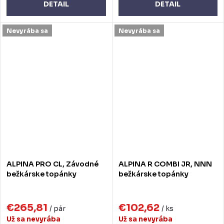
DETAIL
DETAIL
Nevyrába sa
Nevyrába sa
ALPINA PRO CL, Závodné
ALPINA R COMBI JR, NNN
bežkárske topánky
bežkárske topánky
€265,81
€102,62
/ pár
/ ks
Už sa nevyrába
Už sa nevyrába