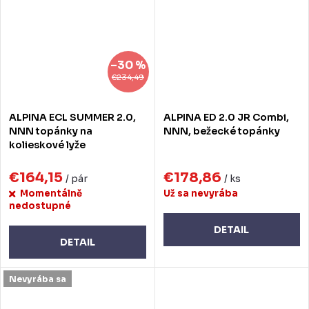
–30 %
€234,49
ALPINA ECL SUMMER 2.0,
ALPINA ED 2.0 JR Combi,
NNN topánky na
NNN, bežecké topánky
kolieskové lyže
€164,15
€178,86
/ pár
/ ks
Momentálně
Už sa nevyrába
nedostupné
DETAIL
DETAIL
Nevyrába sa