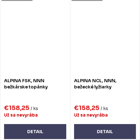
ALPINA FSK, NNN
ALPINA NCL, NNN,
bežkárske topánky
bežecké lyžiarky
€158,25
€158,25
/ ks
/ ks
Už sa nevyrába
Už sa nevyrába
DETAIL
DETAIL