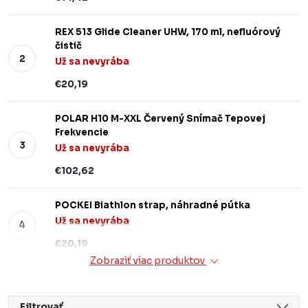
REX 513 Glide Cleaner UHW, 170 ml, nefluórový
čistič
Už sa nevyrába
€20,19
POLAR H10 M-XXL Červený Snímač Tepovej
Frekvencie
Už sa nevyrába
€102,62
POCKEI Biathlon strap, náhradné pútka
Už sa nevyrába
€20,19
Zobraziť viac produktov
Filtrovať