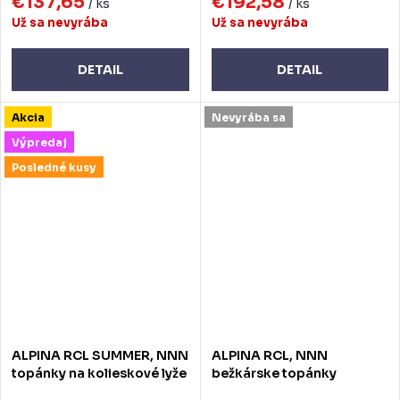
€137,65
€192,58
/ ks
/ ks
Už sa nevyrába
Už sa nevyrába
DETAIL
DETAIL
Akcia
Nevyrába sa
Výpredaj
Posledné kusy
ALPINA RCL SUMMER, NNN
ALPINA RCL, NNN
topánky na kolieskové lyže
bežkárske topánky