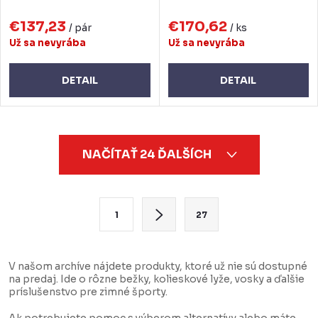
€137,23
€170,62
/ pár
/ ks
Už sa nevyrába
Už sa nevyrába
DETAIL
DETAIL
O
NAČÍTAŤ 24 ĎALŠÍCH
v
l
á
S
1
27
d
t
a
r
c
á
V našom archíve nájdete produkty, ktoré už nie sú dostupné
na predaj. Ide o rôzne bežky, kolieskové lyže, vosky a ďalšie
i
n
príslušenstvo pre zimné športy.
e
k