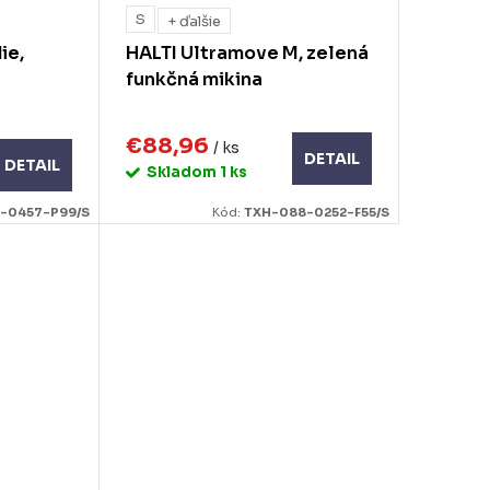
S
+ ďalšie
ie,
HALTI Ultramove M, zelená
funkčná mikina
€88,96
/ ks
DETAIL
DETAIL
Skladom
1 ks
-0457-P99/S
Kód:
TXH-088-0252-F55/S