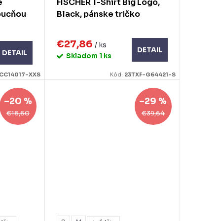
e
FISCHER T-Shirt Big Logo,
apucňou
Black, pánske tričko
€27,86
/ ks
DETAIL
DETAIL
Skladom
1 ks
CC14017-XXS
Kód:
23TXF-G64421-S
–20 %
–29 %
€18,60
€39,64