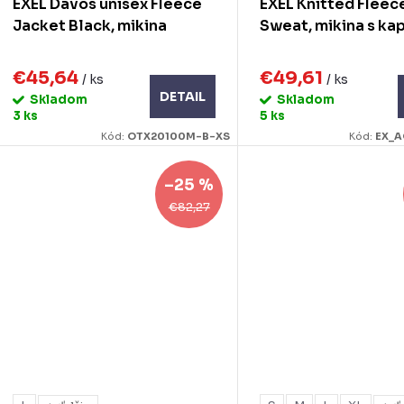
EXEL Davos unisex Fleece
EXEL Knitted Fleec
k
u
Jacket Black, mikina
Sweat, mikina s k
k
o
€45,64
€49,61
/ ks
/ ks
DETAIL
Skladom
Skladom
v
o
3 ks
5 ks
Kód:
OTX20100M-B-XS
Kód:
EX_A
v
–25 %
€82,27