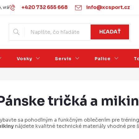
+420 732 655 668
info@xcsport.cz
 vrácení zboží
Obchodné podmienky
Podmínky ochrany o
HĽADAŤ
Vosky
Servis
Palice
T
Pánske tričká a miki
ybavte sa pohodlným a funkčným oblečením pre tréning a
ikiny
nájdete kvalitné technické materiály vhodné pre š