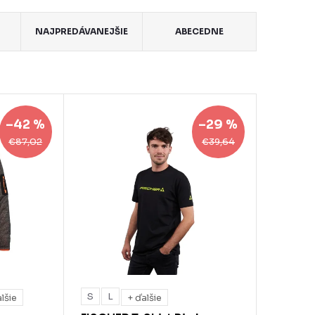
NAJPREDÁVANEJŠIE
ABECEDNE
–42 %
–29 %
€87,02
€39,64
S
L
lšie
+ ďalšie