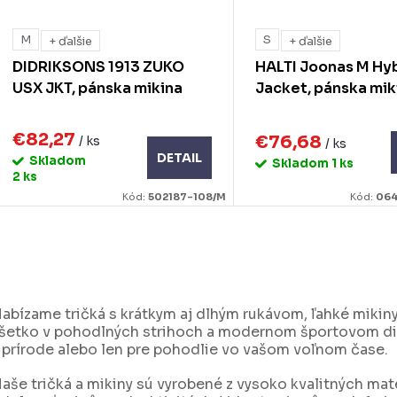
M
S
+ ďalšie
+ ďalšie
DIDRIKSONS 1913 ZUKO
HALTI Joonas M Hy
USX JKT, pánska mikina
Jacket, pánska mik
€82,27
€76,68
/ ks
/ ks
DETAIL
Skladom
Skladom
1 ks
2 ks
Kód:
502187-108/M
Kód:
064
O
v
abízame tričká s krátkym aj dlhým rukávom, ľahké mikiny
šetko v pohodlných strihoch a modernom športovom diza
á
 prírode alebo len pre pohodlie vo vašom voľnom čase.
d
aše tričká a mikiny sú vyrobené z vysoko kvalitných mat
a