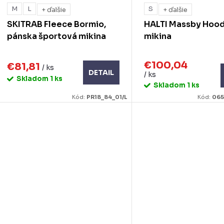
M
L
S
+ ďalšie
+ ďalšie
SKITRAB Fleece Bormio,
HALTI Massby Hood
pánska športová mikina
mikina
€100,04
€81,81
/ ks
DETAIL
/ ks
Skladom
1 ks
Skladom
1 ks
Kód:
PR18_84_01/L
Kód:
065