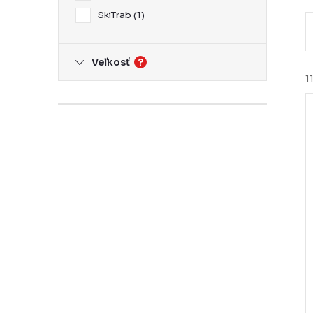
SkiTrab
1
Veľkosť
?
1
i
i
r
r