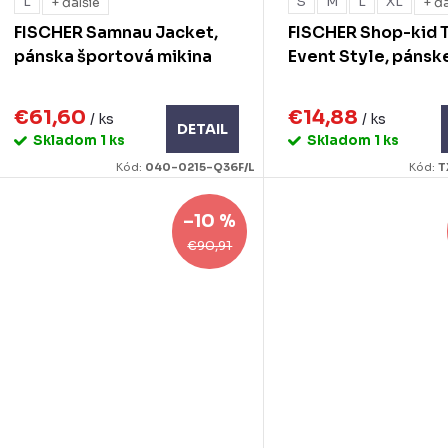
L
S
M
L
XL
+ ďalšie
+ ďa
FISCHER Samnau Jacket,
FISCHER Shop-kid T
pánska športová mikina
Event Style, pánsk
€61,60
€14,88
/ ks
/ ks
DETAIL
Skladom
1 ks
Skladom
1 ks
Kód:
040-0215-Q36F/L
Kód:
T
–10 %
€90,91