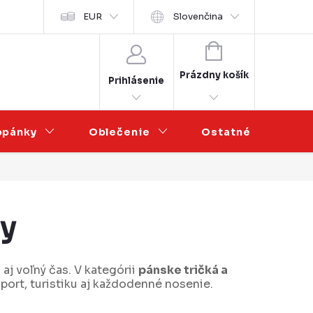
sobních údajů
EUR
Veľkoobchodná spolupráca
Slovenčina
NÁKUPNÝ
KOŠÍK
Prázdny košík
Prihlásenie
opánky
Oblečenie
Ostatné
V
ny
j voľný čas. V kategórii
pánske tričká a
port, turistiku aj každodenné nosenie.