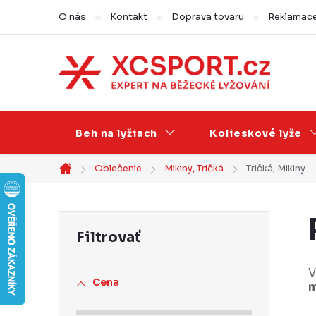
Prejsť
O nás
Kontakt
Doprava tovaru
Reklamace,
na
obsah
Beh na lyžiach
Kolieskové lyže
Oblečenie
Mikiny, Tričká
Tričká, Mikiny
Domov
B
o
č
V
Cena
m
n