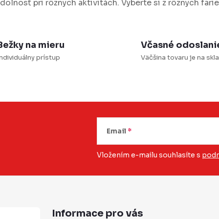
dolnosť pri rôznych aktivitách. Vyberte si z rôznych farie
c
e
Bežky na mieru
Včasné odoslani
p
ndividuálny prístup
Väčšina tovaru je na skl
v
k
y
v
Email
ý
p
Vložením e-mailu souhlasíte s
podm
u
Informace pro vás