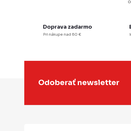
o
i
Doprava zadarmo
Pri nákupe nad 80 €
I
r
Z
Odoberať newsletter
á
i
p
s
ä
t