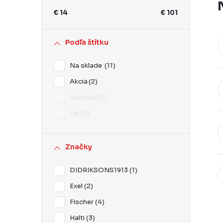
ý
€
14
€
101
p
a
Podľa štítku
n
Na sklade
11
e
Akcia
2
l
Novinka
0
Tip
0
Značky
DIDRIKSONS1913
1
Exel
2
Fischer
4
Halti
3