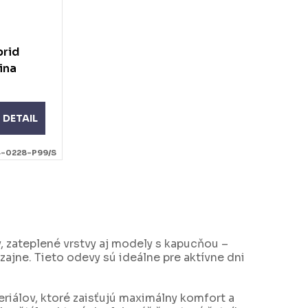
brid
ina
DETAIL
-0228-P99/S
, zateplené vrstvy aj modely s kapucňou –
jne. Tieto odevy sú ideálne pre aktívne dni
eriálov, ktoré zaisťujú maximálny komfort a