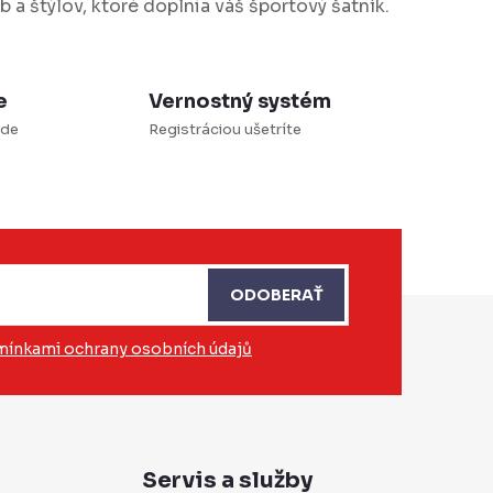
b a štýlov, ktoré doplnia váš športový šatník.
e
Vernostný systém
ade
Registráciou ušetríte
ODOBERAŤ
ínkami ochrany osobních údajů
Servis a služby