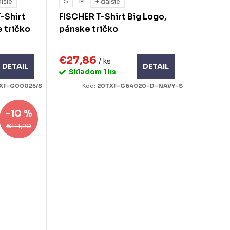
S
M
lšie
+ ďalšie
-Shirt
FISCHER T-Shirt Big Logo,
e tričko
pánske tričko
€27,86
/ ks
DETAIL
DETAIL
Skladom
1 ks
XF-G00025/S
Kód:
20TXF-G64020-D-NAVY-S
–10 %
€111,20