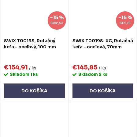
–15 %
–15 %
€182,53
€171,81
SWIX T0019S, Rotačný
SWIX T0019S-XC, Rotačná
kefa - oceľový, 100 mm
kefa - oceľová, 70mm
€154,91
€145,85
/ ks
/ ks
Skladom
1 ks
Skladom
2 ks
DO KOŠÍKA
DO KOŠÍKA