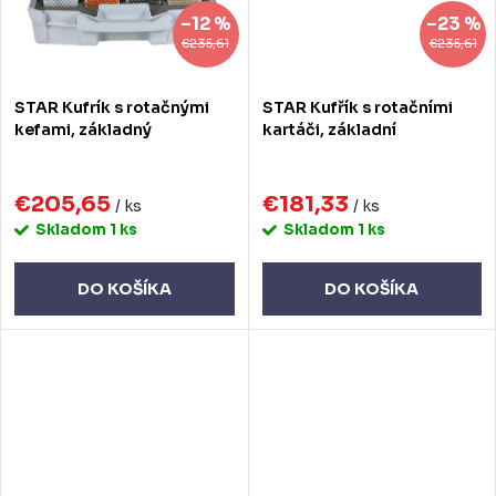
–12 %
–23 %
€235,61
€235,61
STAR Kufrík s rotačnými
STAR Kufřík s rotačními
kefami, základný
kartáči, základní
€205,65
€181,33
/ ks
/ ks
Skladom
1 ks
Skladom
1 ks
DO KOŠÍKA
DO KOŠÍKA