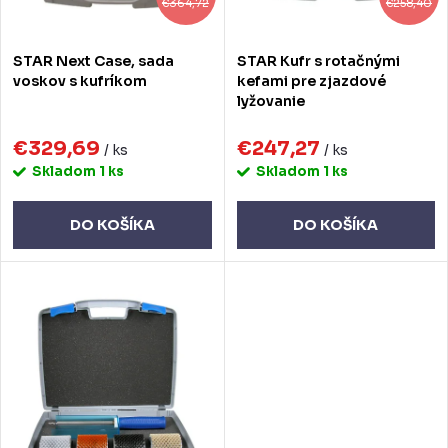
r
r
€364,72
€258,40
o
o
STAR Next Case, sada
STAR Kufr s rotačnými
d
d
voskov s kufríkom
kefami pre zjazdové
lyžovanie
u
u
k
€329,69
€247,27
k
/ ks
/ ks
Skladom
1 ks
Skladom
1 ks
t
t
o
o
DO KOŠÍKA
DO KOŠÍKA
v
v