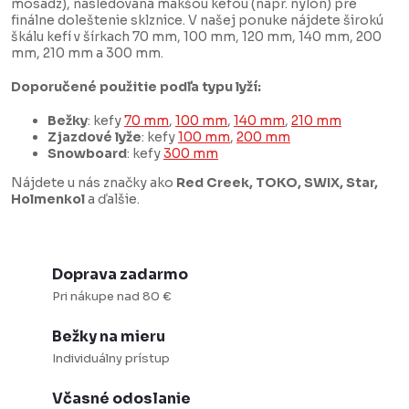
mosadz), nasledovaná mäkšou kefou (napr. nylon) pre
i
n
finálne doleštenie sklznice. V našej ponuke nájdete širokú
e
k
škálu kefí v šírkach 70 mm, 100 mm, 120 mm, 140 mm, 200
mm, 210 mm a 300 mm.
p
o
r
v
Doporučené použitie podľa typu lyží:
v
a
Bežky
: kefy
70 mm
,
100 mm
,
140 mm
,
210 mm
k
n
Zjazdové lyže
: kefy
100 mm
,
200 mm
Snowboard
: kefy
300 mm
y
i
Nájdete u nás značky ako
Red Creek, TOKO, SWIX, Star,
v
e
Holmenkol
a ďalšie.
ý
p
i
Doprava zadarmo
s
Pri nákupe nad 80 €
u
Bežky na mieru
Individuálny prístup
Včasné odoslanie