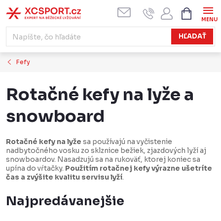
Prejsť
NÁKUPN
KOŠÍK
na
obsah
HĽADAŤ
Fefy
Rotačné kefy na lyže a
snowboard
Rotačné kefy na lyže
sa používajú na vyčistenie
nadbytočného vosku zo sklznice bežiek, zjazdových lyží aj
snowboardov. Nasadzujú sa na rukoväť, ktorej koniec sa
upína do vŕtačky.
Použitím rotačnej kefy výrazne ušetríte
čas a zvýšite kvalitu servisu lyží
.
Najpredávanejšie