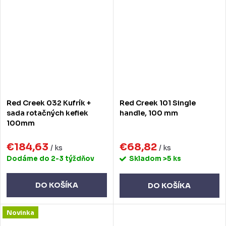
Red Creek 032 Kufrík +
Red Creek 101 Single
sada rotačných kefiek
handle, 100 mm
100mm
€184,63
€68,82
/ ks
/ ks
Dodáme do 2-3 týždňov
Skladom
>5 ks
DO KOŠÍKA
DO KOŠÍKA
Novinka