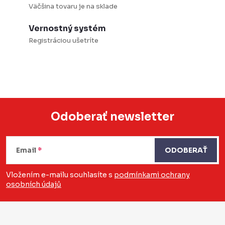
Väčšina tovaru je na sklade
Vernostný systém
Registráciou ušetríte
Odoberať newsletter
Z
á
Email
ODOBERAŤ
p
Vložením e-mailu souhlasíte s
podmínkami ochrany
osobních údajů
ä
t