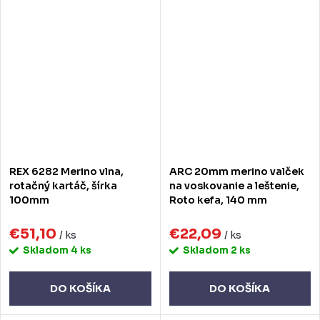
REX 6282 Merino vlna,
ARC 20mm merino valček
rotačný kartáč, šírka
na voskovanie a leštenie,
100mm
Roto kefa, 140 mm
€51,10
€22,09
/ ks
/ ks
Skladom
4 ks
Skladom
2 ks
DO KOŠÍKA
DO KOŠÍKA