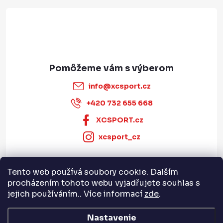
i
e
info
@
xcsport.cz
+420 732 655 668
XCSPORT.cz
xcsport_cz
Tento web používá soubory cookie. Dalším
Informace pro vás
procházením tohoto webu vyjadřujete souhlas s
jejich používáním.. Více informací
zde
.
Servis a služby
Nastavenie