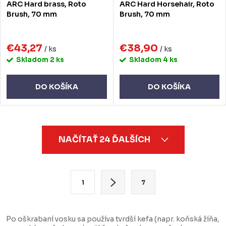
ARC Hard brass, Roto
ARC Hard Horsehair, Roto
Brush, 70 mm
Brush, 70 mm
€43,27
€38,90
/ ks
/ ks
Skladom
2 ks
Skladom
4 ks
DO KOŠÍKA
DO KOŠÍKA
O
NAČÍTAŤ 24 ĎALŠÍCH
v
l
á
S
1
7
d
t
a
r
c
á
Po oškrabaní vosku sa používa tvrdší kefa (napr. koňská žíňa,