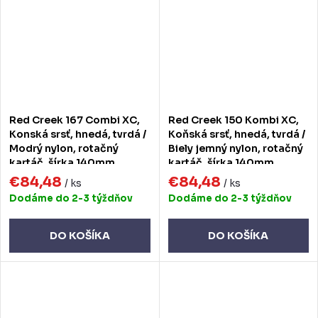
Red Creek 167 Combi XC,
Red Creek 150 Kombi XC,
Konská srsť, hnedá, tvrdá /
Koňská srsť, hnedá, tvrdá /
Modrý nylon, rotačný
Biely jemný nylon, rotačný
kartáč, šírka 140mm
kartáč, šírka 140mm
€84,48
€84,48
/ ks
/ ks
Dodáme do 2-3 týždňov
Dodáme do 2-3 týždňov
DO KOŠÍKA
DO KOŠÍKA