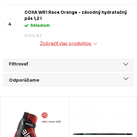
COXA WR1 Race Orange – závodný hydratačný
pás 1,2 l
Skladom
€129,82
Zobraziť viac produktov
Filtrovať
R
Odporúčame
a
Najlacnejšie
d
V
Najdrahšie
e
ý
Najpredávanejšie
n
p
Abecedne
i
i