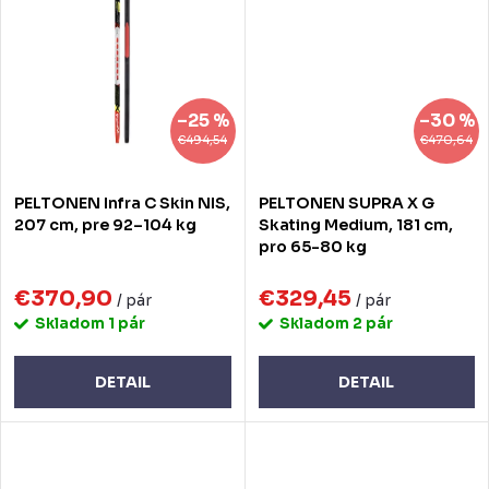
–25 %
–30 %
€494,54
€470,64
PELTONEN Infra C Skin NIS,
PELTONEN SUPRA X G
207 cm, pre 92–104 kg
Skating Medium, 181 cm,
pro 65-80 kg
€370,90
€329,45
/ pár
/ pár
Skladom
1 pár
Skladom
2 pár
DETAIL
DETAIL