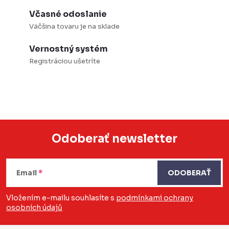
Včasné odoslanie
Väčšina tovaru je na sklade
Vernostný systém
Registráciou ušetríte
Odoberať newsletter
Z
á
Email
ODOBERAŤ
p
Vložením e-mailu souhlasíte s
podmínkami ochrany
osobních údajů
ä