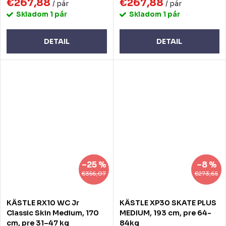
€267,88
€267,88
/ pár
/ pár
Skladom
1 pár
Skladom
1 pár
DETAIL
DETAIL
–25 %
–8 %
€356,07
€273,65
KÄSTLE RX10 WC Jr
KÄSTLE XP30 SKATE PLUS
Classic Skin Medium, 170
MEDIUM, 193 cm, pre 64-
cm, pre 31–47 kg
84kg