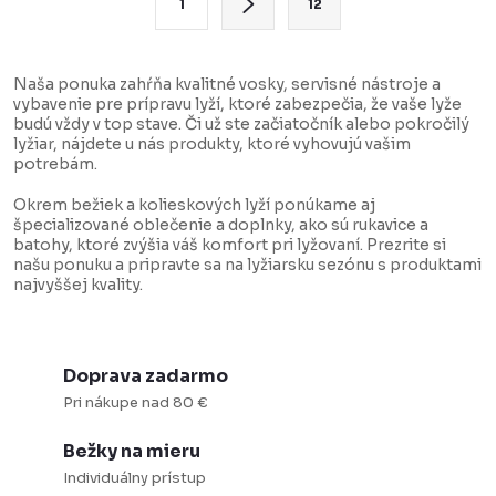
1
12
d
t
a
r
c
á
Naša ponuka zahŕňa kvalitné vosky, servisné nástroje a
vybavenie pre prípravu lyží, ktoré zabezpečia, že vaše lyže
i
n
budú vždy v top stave. Či už ste začiatočník alebo pokročilý
e
k
lyžiar, nájdete u nás produkty, ktoré vyhovujú vašim
potrebám.
p
o
r
v
Okrem bežiek a kolieskových lyží ponúkame aj
špecializované oblečenie a doplnky, ako sú rukavice a
v
a
batohy, ktoré zvýšia váš komfort pri lyžovaní. Prezrite si
k
n
našu ponuku a pripravte sa na lyžiarsku sezónu s produktami
najvyššej kvality.
y
i
v
e
ý
Doprava zadarmo
p
Pri nákupe nad 80 €
i
s
Bežky na mieru
u
Individuálny prístup