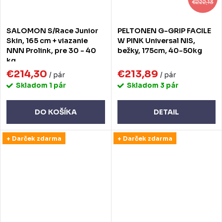
€222,13
SALOMON S/Race Junior
PELTONEN G-GRIP FACILE
Skin, 165 cm + viazanie
W PINK Universal NIS,
NNN Prolink, pre 30 - 40
bežky, 175cm, 40-50kg
kg
€214,30
€213,89
/ pár
/ pár
Skladom
1 pár
Skladom
3 pár
DO KOŠÍKA
DETAIL
+ Darček zdarma
+ Darček zdarma