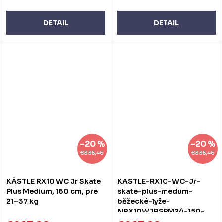
DETAIL
DETAIL
–20 %
–20 %
€335,46
€335,46
KÄSTLE RX10 WC Jr Skate
KASTLE-RX10-WC-Jr-
Plus Medium, 160 cm, pre
skate-plus-medum-
21–37 kg
běžecké-lyže-
NRX10WJRSPM24-150-
150