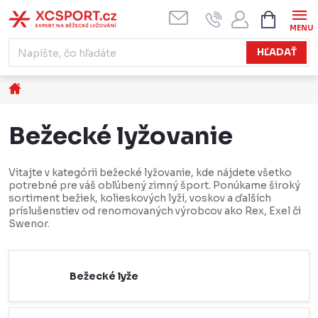
Prejsť
NÁKUPN
KOŠÍK
na
obsah
HĽADAŤ
Domov
Bežecké lyžovanie
Vitajte v kategórii bežecké lyžovanie, kde nájdete všetko
potrebné pre váš obľúbený zimný šport. Ponúkame široký
sortiment bežiek, kolieskových lyží, voskov a ďalších
príslušenstiev od renomovaných výrobcov ako Rex, Exel či
Swenor.
Bežecké lyže