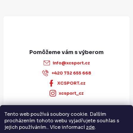
t
i
e
info
@
xcsport.cz
+420 732 655 668
XCSPORT.cz
xcsport_cz
Tento web používá soubory cookie. Dalším
Informace pro vás
procházením tohoto webu vyjadřujete souhlas s
jejich používáním.. Více informací
zde
.