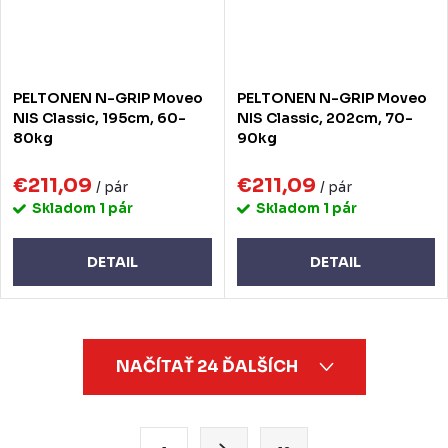
PELTONEN N-GRIP Moveo
PELTONEN N-GRIP Moveo
NIS Classic, 195cm, 60-
NIS Classic, 202cm, 70-
80kg
90kg
€211,09
€211,09
/ pár
/ pár
Skladom
1 pár
Skladom
1 pár
DETAIL
DETAIL
O
NAČÍTAŤ 24 ĎALŠÍCH
v
l
á
S