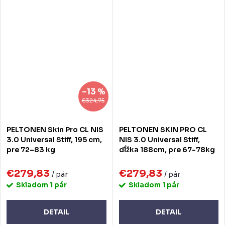
–13 %
€324,75
PELTONEN Skin Pro CL NIS
PELTONEN SKIN PRO CL
3.0 Universal Stiff, 195 cm,
NIS 3.0 Universal Stiff,
pre 72–83 kg
dĺžka 188cm, pre 67-78kg
€279,83
€279,83
/ pár
/ pár
Skladom
1 pár
Skladom
1 pár
DETAIL
DETAIL