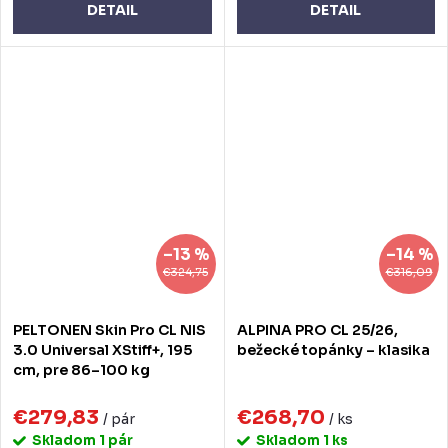
DETAIL
DETAIL
–13 %
–14 %
€324,75
€316,09
PELTONEN Skin Pro CL NIS
ALPINA PRO CL 25/26,
3.0 Universal XStiff+, 195
bežecké topánky – klasika
cm, pre 86–100 kg
€279,83
€268,70
/ pár
/ ks
Skladom
1 pár
Skladom
1 ks