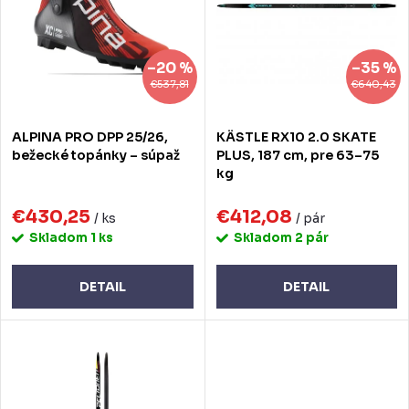
e
s
p
p
–20 %
–35 %
r
r
€537,81
€640,43
o
o
ALPINA PRO DPP 25/26,
KÄSTLE RX10 2.0 SKATE
d
d
bežecké topánky – súpaž
PLUS, 187 cm, pre 63–75
kg
u
u
k
€430,25
€412,08
k
/ ks
/ pár
Skladom
1 ks
Skladom
2 pár
t
t
o
o
DETAIL
DETAIL
v
v