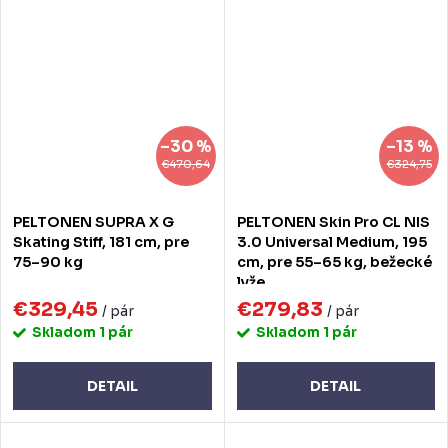
–30 %
–13 %
€470,64
€324,75
PELTONEN SUPRA X G
PELTONEN Skin Pro CL NIS
Skating Stiff, 181 cm, pre
3.0 Universal Medium, 195
75–90 kg
cm, pre 55–65 kg, bežecké
lyže
€329,45
€279,83
/ pár
/ pár
Skladom
1 pár
Skladom
1 pár
DETAIL
DETAIL