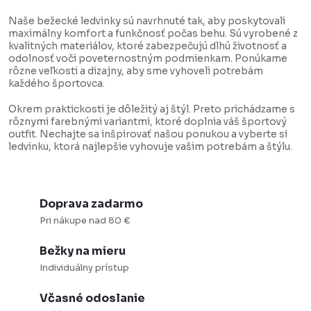
v
Naše bežecké ledvinky sú navrhnuté tak, aby poskytovali
l
maximálny komfort a funkčnosť počas behu. Sú vyrobené z
kvalitných materiálov, ktoré zabezpečujú dlhú životnosť a
á
odolnosť voči poveternostným podmienkam. Ponúkame
d
rôzne veľkosti a dizajny, aby sme vyhoveli potrebám
každého športovca.
a
c
Okrem praktickosti je dôležitý aj štýl. Preto prichádzame s
rôznymi farebnými variantmi, ktoré doplnia váš športový
i
outfit. Nechajte sa inšpirovať našou ponukou a vyberte si
ledvinku, ktorá najlepšie vyhovuje vašim potrebám a štýlu.
e
p
r
Doprava zadarmo
v
Pri nákupe nad 80 €
k
y
Bežky na mieru
v
Individuálny prístup
ý
Včasné odoslanie
p