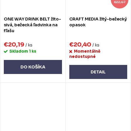
€22,67
ONE WAY DRINK BELT žlto-
CRAFT MEDIA žltý-bežecký
sivá, bežecká ľadvinka na
opasok
fľašu
€20,19
€20,40
/ ks
/ ks
Skladom
1 ks
Momentálně
nedostupné
DO KOŠÍKA
DETAIL