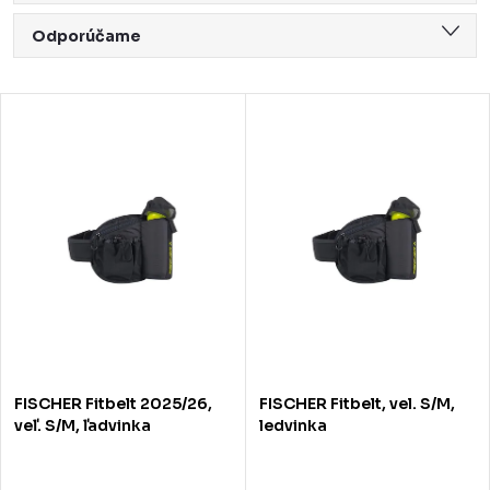
R
Odporúčame
a
Najlacnejšie
d
V
Najdrahšie
e
ý
Najpredávanejšie
n
p
Abecedne
i
i
e
s
p
p
r
r
o
o
FISCHER Fitbelt 2025/26,
FISCHER Fitbelt, vel. S/M,
d
d
veľ. S/M, ľadvinka
ledvinka
u
u