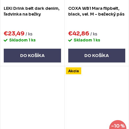
LEKI Drink belt dark denim,
COXA WB1 Mara flipbelt,
ľadvinka na bežky
black, vel. M – bežecký pás
€23,49
€42,86
/ ks
/ ks
Skladom
1 ks
Skladom
1 ks
DO KOŠÍKA
DO KOŠÍKA
Akcia
–10 %