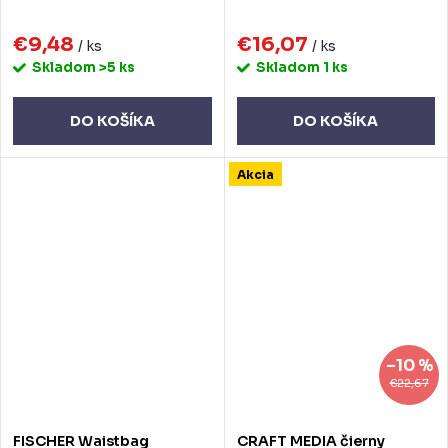
€9,48
€16,07
/ ks
/ ks
Skladom
>5 ks
Skladom
1 ks
DO KOŠÍKA
DO KOŠÍKA
Akcia
–10 %
€22,67
FISCHER Waistbag
CRAFT MEDIA čierny