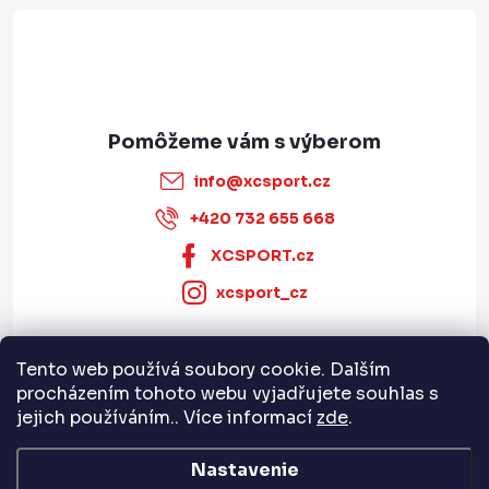
e
info
@
xcsport.cz
+420 732 655 668
XCSPORT.cz
xcsport_cz
Tento web používá soubory cookie. Dalším
Informace pro vás
procházením tohoto webu vyjadřujete souhlas s
jejich používáním.. Více informací
zde
.
Servis a služby
Nastavenie