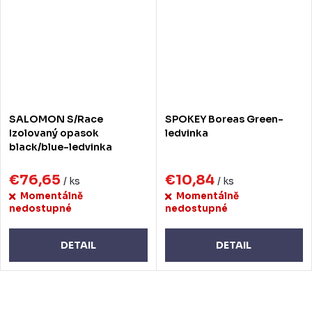
SALOMON S/Race
SPOKEY Boreas Green-
Izolovaný opasok
ledvinka
black/blue-ledvinka
€76,65
€10,84
/ ks
/ ks
Momentálně
Momentálně
nedostupné
nedostupné
DETAIL
DETAIL
O