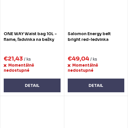
ONE WAY Waist bag 10L -
Salomon Energy belt
flame, ľadvinka na bežky
bright red-ledvinka
€21,43
€49,04
/ ks
/ ks
Momentálně
Momentálně
nedostupné
nedostupné
DETAIL
DETAIL