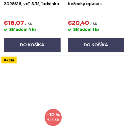
2025/26, veľ. S/M, ľadvinka
bežecký opasok
€16,07
€20,40
/ ks
/ ks
Skladom
4 ks
Skladom
1 ks
DO KOŠÍKA
DO KOŠÍKA
Akcia
–10 %
€26,38