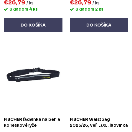
k
€26,79
€26,79
k
/ ks
/ ks
Skladom
4 ks
Skladom
2 ks
t
t
o
o
DO KOŠÍKA
DO KOŠÍKA
v
v
FISCHER ľadvinka na beh a
FISCHER Waistbag
kolieskové lyže
2025/26, veľ. L/XL, ľadvinka