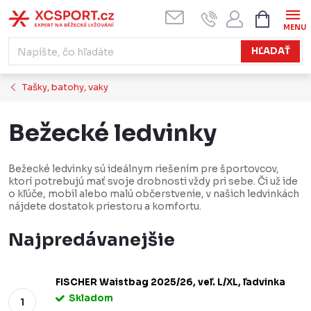
Prejsť
NÁKUPN
KOŠÍK
na
obsah
HĽADAŤ
Tašky, batohy, vaky
Bežecké ledvinky
Bežecké ledvinky sú ideálnym riešením pre športovcov,
ktorí potrebujú mať svoje drobnosti vždy pri sebe. Či už ide
o kľúče, mobil alebo malú občerstvenie, v našich ledvinkách
nájdete dostatok priestoru a komfortu.
Najpredávanejšie
FISCHER Waistbag 2025/26, veľ. L/XL, ľadvinka
Skladom