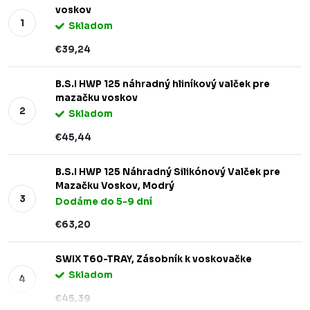
voskov
Skladom
€39,24
B.S.I HWP 125 náhradný hliníkový valček pre
mazačku voskov
Skladom
€45,44
B.S.I HWP 125 Náhradný Silikónový Valček pre
Mazačku Voskov, Modrý
Dodáme do 5-9 dní
€63,20
SWIX T60-TRAY, Zásobník k voskovačke
Skladom
€45,39