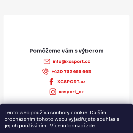
t
i
e
info
@
xcsport.cz
+420 732 655 668
XCSPORT.cz
xcsport_cz
Tento web používá soubory cookie. Dalším
Informace pro vás
procházením tohoto webu vyjadřujete souhlas s
jejich používáním.. Více informací
zde
.