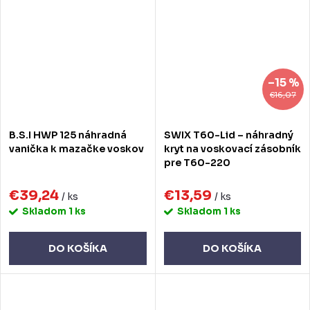
–15 %
€16,07
B.S.I HWP 125 náhradná
SWIX T60-Lid – náhradný
vanička k mazačke voskov
kryt na voskovací zásobník
pre T60-220
€39,24
€13,59
/ ks
/ ks
Skladom
1 ks
Skladom
1 ks
DO KOŠÍKA
DO KOŠÍKA