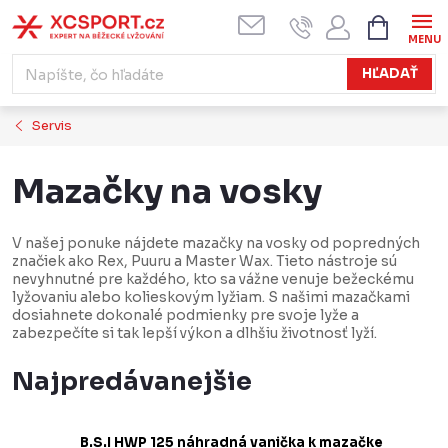
Prejsť
NÁKUPN
KOŠÍK
na
obsah
HĽADAŤ
Servis
Mazačky na vosky
V našej ponuke nájdete mazačky na vosky od popredných
značiek ako Rex, Puuru a Master Wax. Tieto nástroje sú
nevyhnutné pre každého, kto sa vážne venuje bežeckému
lyžovaniu alebo kolieskovým lyžiam. S našimi mazačkami
dosiahnete dokonalé podmienky pre svoje lyže a
zabezpečíte si tak lepší výkon a dlhšiu životnosť lyží.
Najpredávanejšie
B.S.I HWP 125 náhradná vanička k mazačke