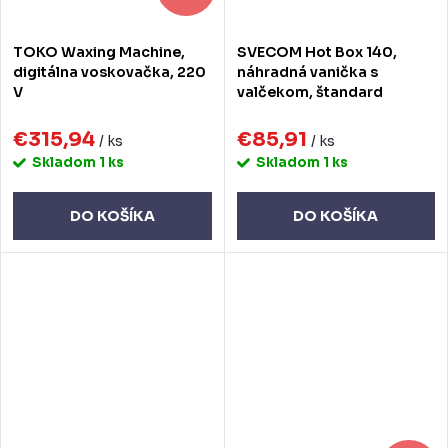
TOKO Waxing Machine,
SVECOM Hot Box 140,
digitálna voskovačka, 220
náhradná vanička s
V
valčekom, štandard
€315,94
€85,91
/ ks
/ ks
Skladom
1 ks
Skladom
1 ks
DO KOŠÍKA
DO KOŠÍKA