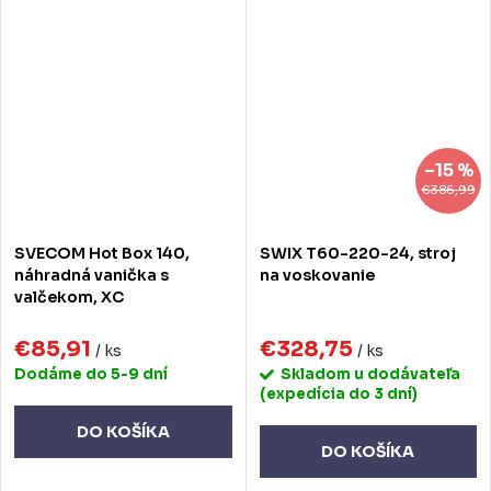
–15 %
€386,99
SVECOM Hot Box 140,
SWIX T60-220-24, stroj
náhradná vanička s
na voskovanie
valčekom, XC
€85,91
€328,75
/ ks
/ ks
Dodáme do 5-9 dní
Skladom u dodávateľa
(expedícia do 3 dní)
DO KOŠÍKA
DO KOŠÍKA