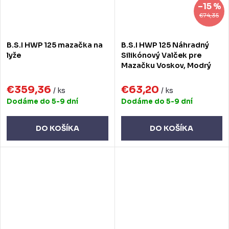
–15 %
€74,35
B.S.I HWP 125 mazačka na
B.S.I HWP 125 Náhradný
lyže
Silikónový Valček pre
Mazačku Voskov, Modrý
€359,36
€63,20
/ ks
/ ks
Dodáme do 5-9 dní
Dodáme do 5-9 dní
DO KOŠÍKA
DO KOŠÍKA