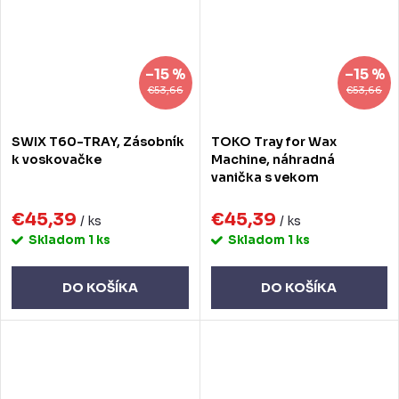
–15 %
–15 %
€53,66
€53,66
SWIX T60-TRAY, Zásobník
TOKO Tray for Wax
k voskovačke
Machine, náhradná
vanička s vekom
€45,39
€45,39
/ ks
/ ks
Skladom
1 ks
Skladom
1 ks
DO KOŠÍKA
DO KOŠÍKA