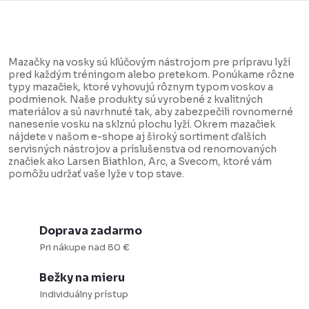
O
v
Mazačky na vosky sú kľúčovým nástrojom pre prípravu lyží
l
pred každým tréningom alebo pretekom. Ponúkame rôzne
typy mazačiek, ktoré vyhovujú rôznym typom voskov a
á
podmienok. Naše produkty sú vyrobené z kvalitných
d
materiálov a sú navrhnuté tak, aby zabezpečili rovnomerné
nanesenie vosku na sklznú plochu lyží. Okrem mazačiek
a
nájdete v našom e-shope aj široký sortiment ďalších
servisných nástrojov a príslušenstva od renomovaných
c
značiek ako Larsen Biathlon, Arc, a Svecom, ktoré vám
i
pomôžu udržať vaše lyže v top stave.
e
p
r
Doprava zadarmo
v
Pri nákupe nad 80 €
k
Bežky na mieru
y
Individuálny prístup
v