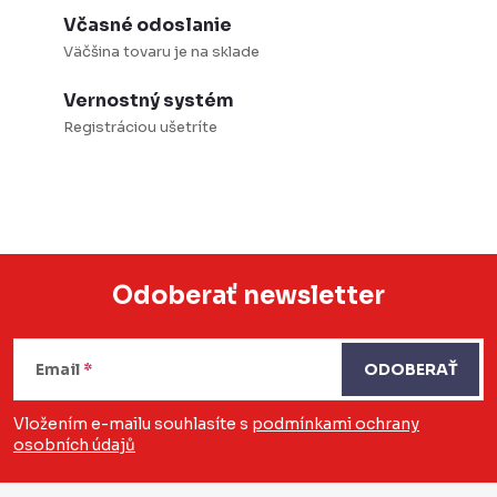
ý
Včasné odoslanie
Väčšina tovaru je na sklade
p
i
Vernostný systém
s
Registráciou ušetríte
u
Odoberať newsletter
Z
á
Email
ODOBERAŤ
p
Vložením e-mailu souhlasíte s
podmínkami ochrany
osobních údajů
ä