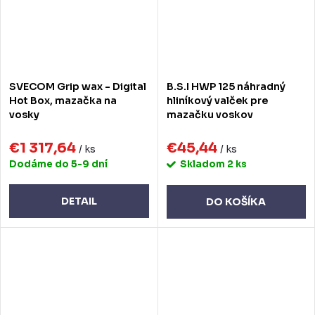
SVECOM Grip wax - Digital
B.S.I HWP 125 náhradný
Hot Box, mazačka na
hliníkový valček pre
vosky
mazačku voskov
€1 317,64
€45,44
/ ks
/ ks
Dodáme do 5-9 dní
Skladom
2 ks
DETAIL
DO KOŠÍKA