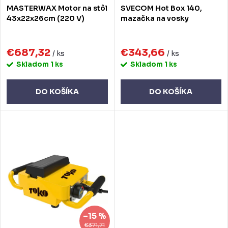
o
MASTERWAX Motor na stôl
SVECOM Hot Box 140,
d
d
43x22x26cm (220 V)
mazačka na vosky
u
u
k
€687,32
€343,66
k
/ ks
/ ks
Skladom
1 ks
Skladom
1 ks
t
t
o
o
DO KOŠÍKA
DO KOŠÍKA
v
v
–15 %
€371,71