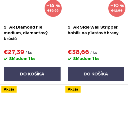
–14 %
–10 %
€32,22
€42,96
STAR Diamond file
STAR Side Wall Stripper,
medium, diamantový
hoblík na plastové hrany
brúsič
€27,39
€38,66
/ ks
/ ks
Skladom
1 ks
Skladom
1 ks
DO KOŠÍKA
DO KOŠÍKA
Akcia
Akcia