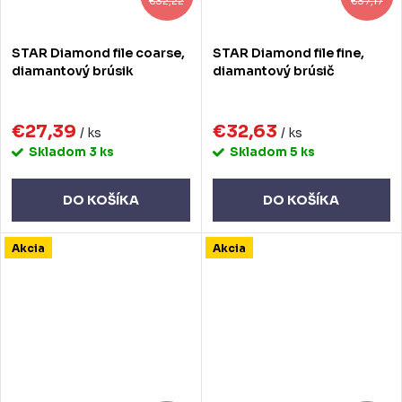
€32,22
€37,17
STAR Diamond file coarse,
STAR Diamond file fine,
diamantový brúsik
diamantový brúsič
€27,39
€32,63
/ ks
/ ks
Skladom
3 ks
Skladom
5 ks
DO KOŠÍKA
DO KOŠÍKA
Akcia
Akcia