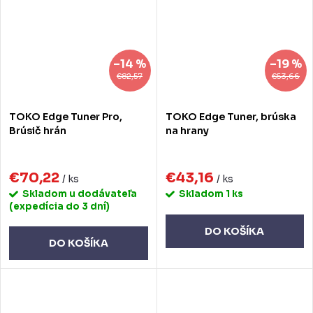
–14 %
–19 %
€82,57
€53,66
TOKO Edge Tuner Pro,
TOKO Edge Tuner, brúska
Brúsič hrán
na hrany
€70,22
€43,16
/ ks
/ ks
Skladom u dodávateľa
Skladom
1 ks
(expedícia do 3 dní)
DO KOŠÍKA
DO KOŠÍKA