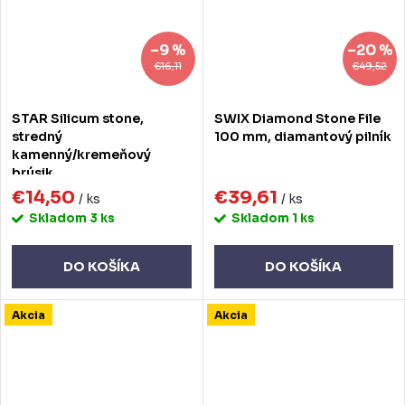
–9 %
–20 %
€16,11
€49,52
STAR Silicum stone,
SWIX Diamond Stone File
stredný
100 mm, diamantový pilník
kamenný/kremeňový
brúsik
€14,50
€39,61
/ ks
/ ks
Skladom
3 ks
Skladom
1 ks
DO KOŠÍKA
DO KOŠÍKA
Akcia
Akcia