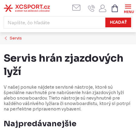
Prejsť
NÁKUPN
KOŠÍK
na
obsah
HĽADAŤ
Servis
Servis hrán zjazdových
lyží
V našej ponuke nájdete servisné nástroje, ktoré sú
špeciálne navrhnuté pre nabrúsenie hrán zjazdových lyží
alebo snowboardov. Tieto nástroje sú nevyhnutné pre
každého vášnivého lyžiara či snowboardistu, ktorý si potrpí
na perfektne pripravenom vybavení.
Najpredávanejšie