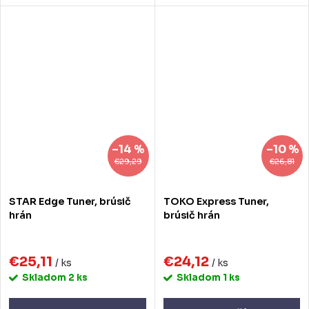
–14 %
–10 %
€29,29
€26,81
STAR Edge Tuner, brúsič
TOKO Express Tuner,
hrán
brúsič hrán
€25,11
€24,12
/ ks
/ ks
Skladom
2 ks
Skladom
1 ks