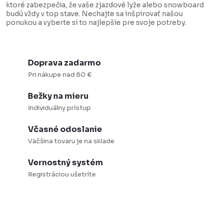
i
ktoré zabezpečia, že vaše zjazdové lyže alebo snowboard
budú vždy v top stave. Nechajte sa inšpirovať našou
e
ponukou a vyberte si to najlepšie pre svoje potreby.
p
r
v
Doprava zadarmo
k
Pri nákupe nad 80 €
y
Bežky na mieru
v
Individuálny prístup
ý
p
Včasné odoslanie
i
Väčšina tovaru je na sklade
s
Vernostný systém
u
Registráciou ušetríte