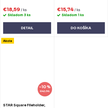
€18,59
€15,74
/ ks
/ ks
Skladom
3 ks
Skladom
1 ks
DETAIL
DO KOŠÍKA
Akcia
–10 %
€42,96
STAR Square Fileholder,