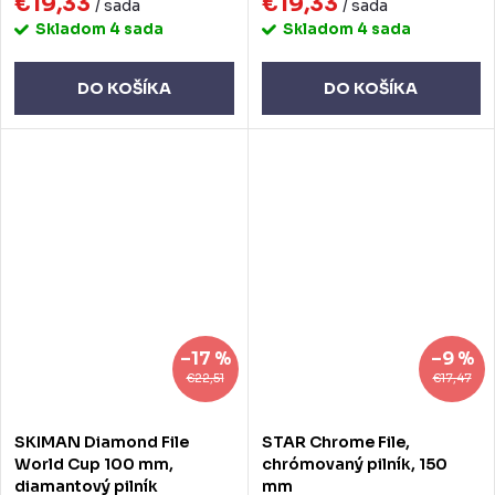
€19,33
€19,33
/ sada
/ sada
Skladom
4 sada
Skladom
4 sada
DO KOŠÍKA
DO KOŠÍKA
–17 %
–9 %
€22,51
€17,47
SKIMAN Diamond File
STAR Chrome File,
World Cup 100 mm,
chrómovaný pilník, 150
diamantový pilník
mm