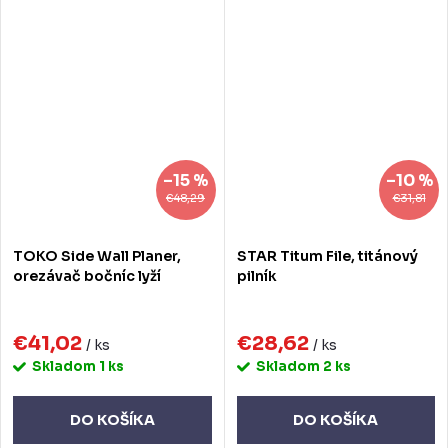
–15 %
–10 %
€48,29
€31,81
TOKO Side Wall Planer,
STAR Titum File, titánový
orezávač bočníc lyží
pilník
€41,02
€28,62
/ ks
/ ks
Skladom
1 ks
Skladom
2 ks
DO KOŠÍKA
DO KOŠÍKA