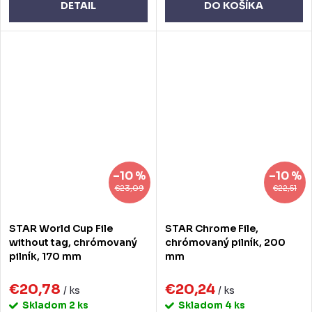
DETAIL
DO KOŠÍKA
–10 %
–10 %
€23,09
€22,51
STAR World Cup File
STAR Chrome File,
without tag, chrómovaný
chrómovaný pilník, 200
pilník, 170 mm
mm
€20,78
€20,24
/ ks
/ ks
Skladom
2 ks
Skladom
4 ks