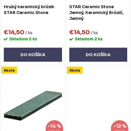
o
o
Hrubý keramický brúsik
STAR Ceramic Stone
d
d
STAR Ceramic Stone
Jemný, Keramický Brúsič,
Jemný
u
u
k
€14,50
€14,50
k
/ ks
/ ks
Skladom
2 ks
Skladom
2 ks
t
t
o
o
DO KOŠÍKA
DO KOŠÍKA
v
v
Akcia
Akcia
–14 %
–12 %