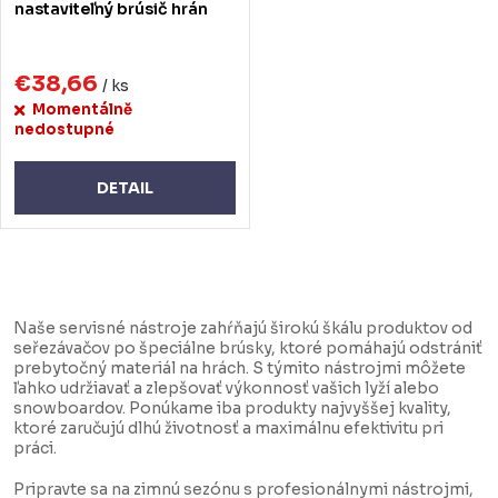
nastaviteľný brúsič hrán
€38,66
/ ks
Momentálně
nedostupné
DETAIL
O
v
Naše servisné nástroje zahŕňajú širokú škálu produktov od
l
seřezávačov po špeciálne brúsky, ktoré pomáhajú odstrániť
prebytočný materiál na hrách. S týmito nástrojmi môžete
á
ľahko udržiavať a zlepšovať výkonnosť vašich lyží alebo
d
snowboardov. Ponúkame iba produkty najvyššej kvality,
ktoré zaručujú dlhú životnosť a maximálnu efektivitu pri
a
práci.
c
Pripravte sa na zimnú sezónu s profesionálnymi nástrojmi,