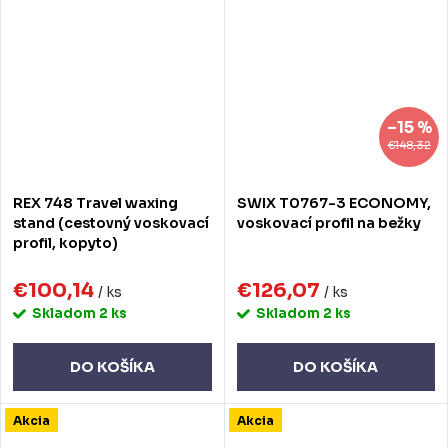
–15 %
€148,32
REX 748 Travel waxing
SWIX T0767-3 ECONOMY,
stand (cestovný voskovací
voskovací profil na bežky
profil, kopyto)
€100,14
€126,07
/ ks
/ ks
Skladom
2 ks
Skladom
2 ks
DO KOŠÍKA
DO KOŠÍKA
Akcia
Akcia