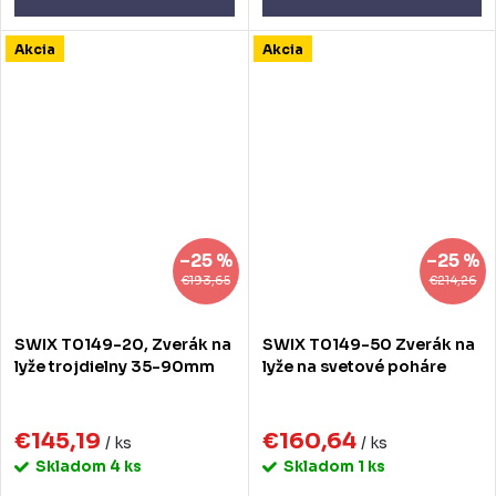
Akcia
Akcia
–25 %
–25 %
€193,65
€214,26
SWIX T0149-20, Zverák na
SWIX T0149-50 Zverák na
lyže trojdielny 35-90mm
lyže na svetové poháre
€145,19
€160,64
/ ks
/ ks
Skladom
4 ks
Skladom
1 ks