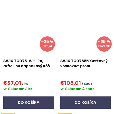
–25 %
–25 %
€49,41
€140,08
SWIX T0075-WH-24,
SWIX T00785N Cestovný
držiak na odpadkový kôš
voskovací profil
€37,01
€105,01
/ ks
/ sada
Skladom
2 ks
Skladom
4 sada
DO KOŠÍKA
DO KOŠÍKA