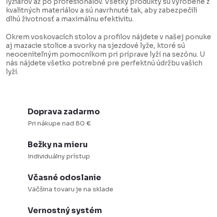
e
k
lyžiarov až po profesionálov. Všetky produkty sú vyrobené z
kvalitných materiálov a sú navrhnuté tak, aby zabezpečili
p
o
dlhú životnosť a maximálnu efektivitu.
r
v
Okrem voskovacích stolov a profilov nájdete v našej ponuke
v
a
aj mazacie stolice a svorky na sjezdové lyže, ktoré sú
k
n
neoceniteľným pomocníkom pri príprave lyží na sezónu. U
nás nájdete všetko potrebné pre perfektnú údržbu vašich
y
i
lyží.
v
e
ý
p
Doprava zadarmo
i
Pri nákupe nad 80 €
s
Bežky na mieru
u
Individuálny prístup
Včasné odoslanie
Väčšina tovaru je na sklade
Vernostný systém