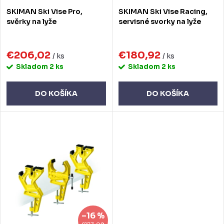
o
o
SKIMAN Ski Vise Pro,
SKIMAN Ski Vise Racing,
d
d
svěrky na lyže
servisné svorky na lyže
u
u
k
€206,02
€180,92
k
/ ks
/ ks
Skladom
2 ks
Skladom
2 ks
t
t
o
o
DO KOŠÍKA
DO KOŠÍKA
v
v
–16 %