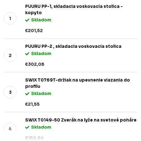
PUURU PP-1, skladacia voskovacia stolica -
kopyto
Skladom
€201,52
PUURU PP-2 , skladacia voskovacia stolica
Skladom
€302,08
SWIX T0769T-držiak na upevnenie viazania do
profilu
Skladom
€21,55
SWIX T0149-50 Zverák na lyže na svetové poháre
Skladom
€160,64