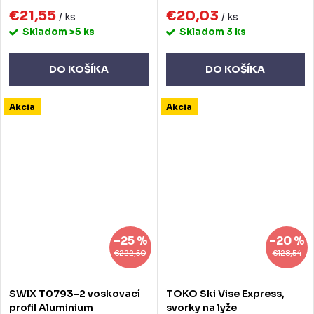
€21,55
€20,03
/ ks
/ ks
Skladom
>5 ks
Skladom
3 ks
DO KOŠÍKA
DO KOŠÍKA
Akcia
Akcia
–25 %
–20 %
€222,50
€128,54
SWIX T0793-2 voskovací
TOKO Ski Vise Express,
profil Aluminium
svorky na lyže