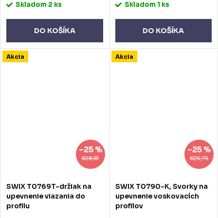
Skladom
2 ks
Skladom
1 ks
DO KOŠÍKA
DO KOŠÍKA
Akcia
Akcia
–25 %
–25 %
€28,81
€26,75
SWIX T0769T-držiak na
SWIX T0790-K, Svorky na
upevnenie viazania do
upevnenie voskovacích
profilu
profilov