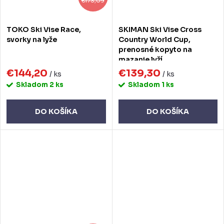
€173,09
TOKO Ski Vise Race,
SKIMAN Ski Vise Cross
svorky na lyže
Country World Cup,
prenosné kopyto na
mazanie lyží
€144,20
€139,30
/ ks
/ ks
Skladom
2 ks
Skladom
1 ks
DO KOŠÍKA
DO KOŠÍKA