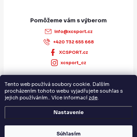
info
@
xcsport.cz
+420 732 655 668
XCSPORT.cz
xcsport_cz
Tento web používá soubory cookie. Dalším
Informace pro vás
procházením tohoto webu vyjadřujete souhlas s
jejich používáním.. Více informací
zde
.
Servis a služby
Nastavenie
Copyright 2026
XCSPORT.cz
. Všetky práva vyhradené.
Súhlasím