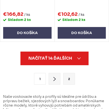
€166,82
€102,62
/ ks
/ ks
Skladom
2 ks
Skladom
2 ks
DO KOŠÍKA
DO KOŠÍKA
O
NAČÍTAŤ 14 ĎALŠÍCH
v
l
á
S
1
2
d
t
a
r
c
á
Naše voskovacie stoly a profily sú ideálne pre údržbu a
prípravu bežiek, sjezdových lyží a snowboardov. Ponúkame
i
n
rôzne modely, ktoré vyhovujú potrebám od amatérskych