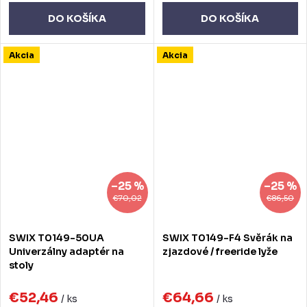
DO KOŠÍKA
DO KOŠÍKA
Akcia
Akcia
–25 %
–25 %
€70,02
€86,50
SWIX T0149-50UA
SWIX T0149-F4 Svěrák na
Univerzálny adaptér na
zjazdové / freeride lyže
stoly
€52,46
€64,66
/ ks
/ ks