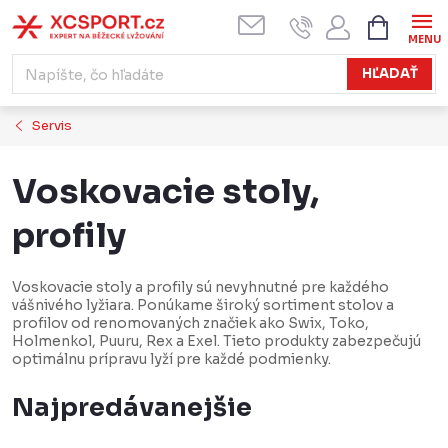
Prejsť
NÁKUPN
KOŠÍK
na
obsah
HĽADAŤ
Servis
Voskovacie stoly,
profily
Voskovacie stoly a profily sú nevyhnutné pre každého
vášnivého lyžiara. Ponúkame široký sortiment stolov a
profilov od renomovaných značiek ako Swix, Toko,
Holmenkol, Puuru, Rex a Exel. Tieto produkty zabezpečujú
optimálnu prípravu lyží pre každé podmienky.
Najpredávanejšie