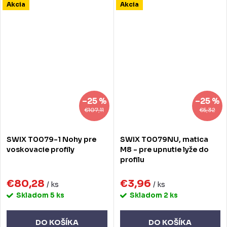
Akcia
Akcia
–25 %
–25 %
€107,11
€5,32
SWIX T0079-1 Nohy pre
SWIX T0079NU, matica
voskovacie profily
M8 - pre upnutie lyže do
profilu
€80,28
€3,96
/ ks
/ ks
Skladom
5 ks
Skladom
2 ks
DO KOŠÍKA
DO KOŠÍKA