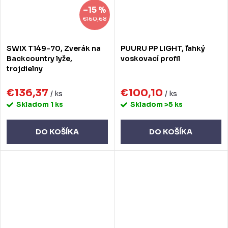
–15 %
€160,68
SWIX T149-70, Zverák na
PUURU PP LIGHT, ľahký
Backcountry lyže,
voskovací profil
trojdielny
€136,37
€100,10
/ ks
/ ks
Skladom
1 ks
Skladom
>5 ks
DO KOŠÍKA
DO KOŠÍKA