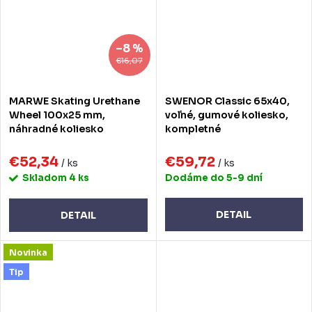
–8 %
€16,07
MARWE Skating Urethane
SWENOR Classic 65x40,
Wheel 100x25 mm,
voľné, gumové koliesko,
náhradné koliesko
kompletné
€52,34
€59,72
/ ks
/ ks
Skladom
4 ks
Dodáme do 5-9 dní
DETAIL
DETAIL
Novinka
Tip