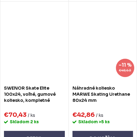
–11 %
€48,63
SWENOR Skate Elite
Náhradné koliesko
100x24, voľné, gumové
MARWE Skating Urethane
koliesko, kompletné
80x24 mm
€70,43
€42,86
/ ks
/ ks
Skladom
2 ks
Skladom
>5 ks