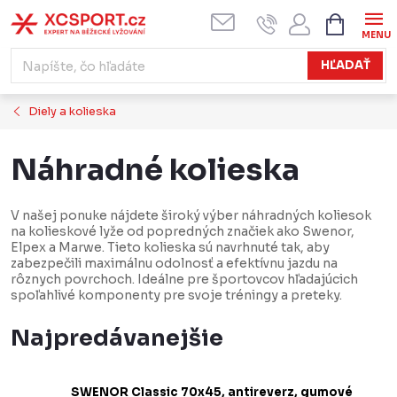
Prejsť
NÁKUPN
KOŠÍK
na
obsah
HĽADAŤ
Diely a kolieska
Náhradné kolieska
V našej ponuke nájdete široký výber náhradných koliesok
na kolieskové lyže od popredných značiek ako Swenor,
Elpex a Marwe. Tieto kolieska sú navrhnuté tak, aby
zabezpečili maximálnu odolnosť a efektívnu jazdu na
rôznych povrchoch. Ideálne pre športovcov hľadajúcich
spoľahlivé komponenty pre svoje tréningy a preteky.
Najpredávanejšie
SWENOR Classic 70x45, antireverz, gumové