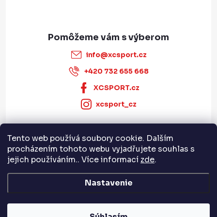
info
@
xcsport.cz
+420 732 655 668
XCSPORT.cz
xcsport_cz
Tento web používá soubory cookie. Dalším
Informace pro vás
procházením tohoto webu vyjadřujete souhlas s
jejich používáním.. Více informací
zde
.
Servis a služby
Nastavenie
Copyright 2026
XCSPORT.cz
. Všetky práva vyhradené.
Súhlasím