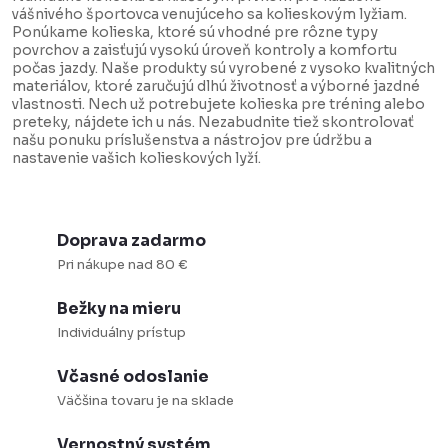
vášnivého športovca venujúceho sa kolieskovým lyžiam.
i
n
Ponúkame kolieska, ktoré sú vhodné pre rôzne typy
e
k
povrchov a zaisťujú vysokú úroveň kontroly a komfortu
počas jazdy. Naše produkty sú vyrobené z vysoko kvalitných
p
o
materiálov, ktoré zaručujú dlhú životnosť a výborné jazdné
r
v
vlastnosti. Nech už potrebujete kolieska pre tréning alebo
preteky, nájdete ich u nás. Nezabudnite tiež skontrolovať
v
a
našu ponuku príslušenstva a nástrojov pre údržbu a
k
nastavenie vašich kolieskových lyží.
n
y
i
v
e
ý
Doprava zadarmo
Pri nákupe nad 80 €
p
i
Bežky na mieru
s
Individuálny prístup
u
Včasné odoslanie
Väčšina tovaru je na sklade
Vernostný systém