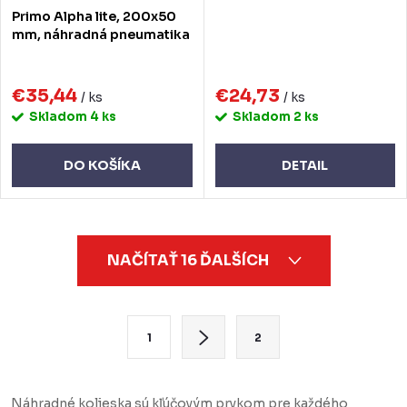
Primo Alpha lite, 200x50
mm, náhradná pneumatika
€35,44
€24,73
/ ks
/ ks
Skladom
4 ks
Skladom
2 ks
DO KOŠÍKA
DETAIL
O
NAČÍTAŤ 16 ĎALŠÍCH
v
l
á
S
1
2
d
t
a
r
c
á
Náhradné kolieska sú kľúčovým prvkom pre každého