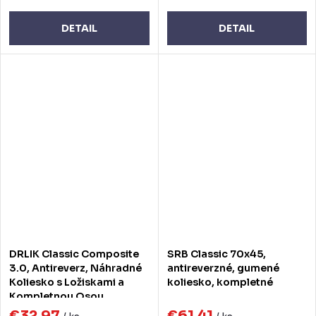
DETAIL
DETAIL
DRLIK Classic Composite
SRB Classic 70x45,
3.0, Antireverz, Náhradné
antireverzné, gumené
Koliesko s Ložiskami a
koliesko, kompletné
Kompletnou Osou
€32,97
€61,41