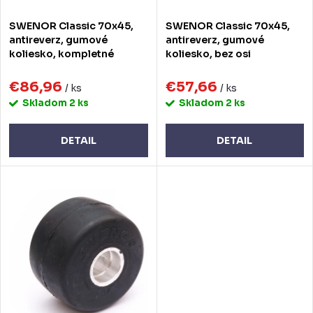
o
o
SWENOR Classic 70x45,
SWENOR Classic 70x45,
d
d
antireverz, gumové
antireverz, gumové
koliesko, kompletné
koliesko, bez osi
u
u
k
€86,96
€57,66
k
/ ks
/ ks
Skladom
2 ks
Skladom
2 ks
t
t
o
o
DETAIL
DETAIL
v
v