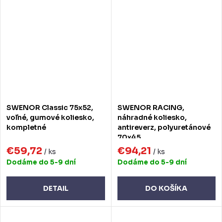
SWENOR Classic 75x52,
SWENOR RACING,
voľné, gumové koliesko,
náhradné koliesko,
kompletné
antireverz, polyuretánové
70x45
€59,72
€94,21
/ ks
/ ks
Dodáme do 5-9 dní
Dodáme do 5-9 dní
DETAIL
DO KOŠÍKA