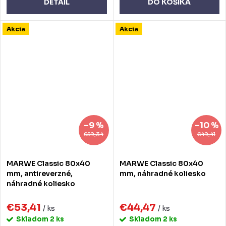
DETAIL
DO KOŠÍKA
Akcia
Akcia
–9 %
–10 %
€59,34
€49,41
MARWE Classic 80x40
MARWE Classic 80x40
mm, antireverzné,
mm, náhradné koliesko
náhradné koliesko
€53,41
€44,47
/ ks
/ ks
Skladom
2 ks
Skladom
2 ks