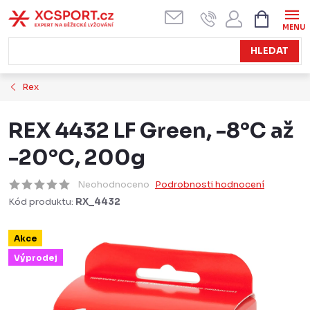
Přejít
NÁKUPN
KOŠÍK
na
obsah
HLEDAT
Rex
REX 4432 LF Green, -8°C až
-20°C, 200g
Neohodnoceno
Podrobnosti hodnocení
Kód produktu:
RX_4432
Akce
Výprodej