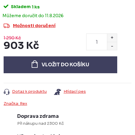
Skladem
1 ks
11.8.2026
Možnosti doručení
1 290 Kč
903 Kč
Měrná
cena:
VLOŽIT DO KOŠÍKU
Dotaz k produktu
Hlídací pes
Značka:
Rex
Doprava zdrama
Při nákupu nad 2300 Kč