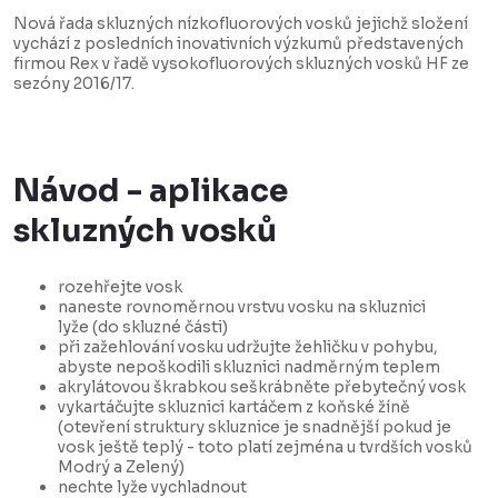
Nová řada skluzných nízkofluorových vosků jejichž složení
vychází z posledních inovativních výzkumů představených
firmou Rex v řadě vysokofluorových skluzných vosků HF ze
sezóny 2016/17.
Návod - aplikace
skluzných vosků
rozehřejte vosk
naneste rovnoměrnou vrstvu vosku na skluznici
lyže (do skluzné části)
při zažehlování vosku udržujte žehličku v pohybu,
abyste nepoškodili skluznici nadměrným teplem
akrylátovou škrabkou seškrábněte přebytečný vosk
vykartáčujte skluznici kartáčem z koňské žíně
(otevření struktury skluznice je snadnější pokud je
vosk ještě teplý - toto platí zejména u tvrdších vosků
Modrý a Zelený)
nechte lyže vychladnout