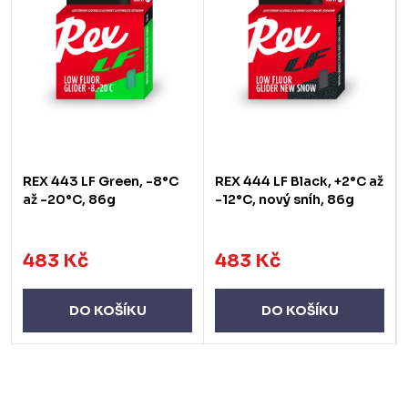
REX 443 LF Green, -8°C
REX 444 LF Black, +2°C až
až -20°C, 86g
-12°C, nový sníh, 86g
483 Kč
483 Kč
DO KOŠÍKU
DO KOŠÍKU