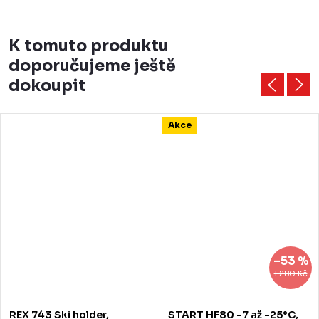
K tomuto produktu
doporučujeme ještě
dokoupit
Akce
–53 %
1 280 Kč
REX 743 Ski holder,
START HF80 -7 až -25°C,