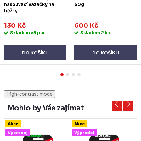
nasouvací vazačky na
60g
běžky
130 Kč
600 Kč
Skladem
>5 pár
Skladem
2 ks
DO KOŠÍKU
DO KOŠÍKU
High-contrast mode
Mohlo by Vás zajímat
Akce
Akce
Výprodej
Výprodej