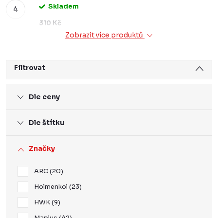
Skladem
310 Kč
Zobrazit více produktů
Filtrovat
Dle ceny
Dle štítku
Značky
ARC
20
Holmenkol
23
HWK
9
Maplus
42