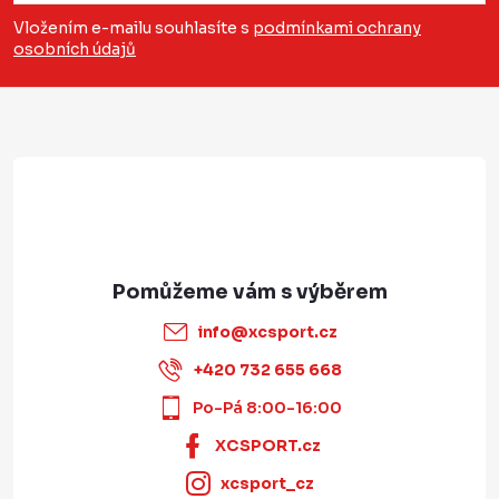
a
Vložením e-mailu souhlasíte s
podmínkami ochrany
osobních údajů
t
í
info
@
xcsport.cz
+420 732 655 668
Po-Pá 8:00-16:00
XCSPORT.cz
xcsport_cz