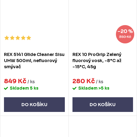
–20 %
350 Kč
REX 5141 Glide Cleaner Sisu
REX 10 ProGrip Zelený
UHW 500ml, nefluorový
fluorový vosk, -8°C až
smývač
-15°C, 45g
849 Kč
280 Kč
/ ks
/ ks
Skladem
5 ks
Skladem
>5 ks
DO KOŠÍKU
DO KOŠÍKU