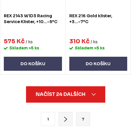
REX 2143 W1D3 Racing
REX 216 Gold klister,
Service Klister, +10…-5°C
+3…-7°C
575 Kč
310 Kč
/ ks
/ ks
Skladem
>5 ks
Skladem
>5 ks
DO KOŠÍKU
DO KOŠÍKU
O
NAČÍST 24 DALŠÍCH
v
l
á
S
1
7
d
t
a