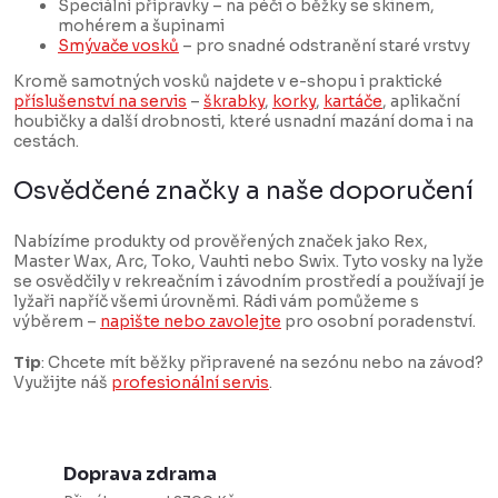
Speciální přípravky – na péči o běžky se skinem,
mohérem a šupinami
Smývače vosků
– pro snadné odstranění staré vrstvy
Kromě samotných vosků najdete v e-shopu i praktické
příslušenství na servis
–
škrabky
,
korky
,
kartáče
, aplikační
houbičky a další drobnosti, které usnadní mazání doma i na
cestách.
Osvědčené značky a naše doporučení
Nabízíme produkty od prověřených značek jako Rex,
Master Wax, Arc, Toko, Vauhti nebo Swix. Tyto vosky na lyže
se osvědčily v rekreačním i závodním prostředí a používají je
lyžaři napříč všemi úrovněmi. Rádi vám pomůžeme s
výběrem –
napište nebo zavolejte
pro osobní poradenství.
Tip
: Chcete mít běžky připravené na sezónu nebo na závod?
Využijte náš
profesionální servis
.
Doprava zdrama