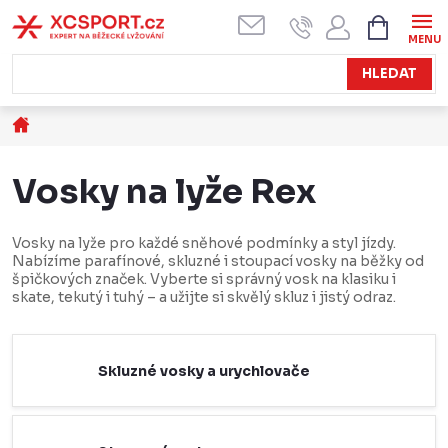
Přejít
NÁKUPN
KOŠÍK
na
obsah
HLEDAT
Domů
Vosky na lyže Rex
Vosky na lyže pro každé sněhové podmínky a styl jízdy.
Nabízíme parafínové, skluzné i stoupací vosky na běžky od
špičkových značek. Vyberte si správný vosk na klasiku i
skate, tekutý i tuhý – a užijte si skvělý skluz i jistý odraz.
Skluzné vosky a urychlovače