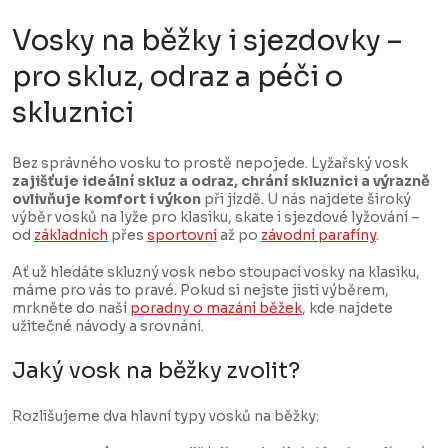
r
c
á
Vosky na běžky i sjezdovky –
í
n
pro skluz, odraz a péči o
p
k
skluznici
r
o
v
v
k
Bez správného vosku to prostě nepojede. Lyžařský vosk
á
zajišťuje ideální skluz a odraz, chrání skluznici a výrazně
y
n
ovlivňuje komfort i výkon
při jízdě. U nás najdete široký
výběr vosků na lyže pro klasiku, skate i sjezdové lyžování –
v
í
od
základních
přes
sportovní
až po
závodní parafíny
.
ý
Ať už hledáte skluzný vosk nebo stoupací vosky na klasiku,
p
máme pro vás to pravé. Pokud si nejste jisti výběrem,
i
mrkněte do naší
poradny o mazání běžek
, kde najdete
užitečné návody a srovnání.
s
u
Jaký vosk na běžky zvolit?
Rozlišujeme dva hlavní typy vosků na běžky: