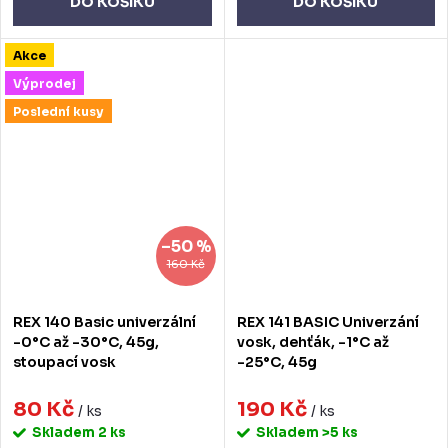
DO KOŠÍKU
DO KOŠÍKU
Akce
Výprodej
Poslední kusy
–50 %
160 Kč
REX 140 Basic univerzální
REX 141 BASIC Univerzání
-0°C až -30°C, 45g,
vosk, dehťák, -1°C až
stoupací vosk
-25°C, 45g
80 Kč
190 Kč
/ ks
/ ks
Skladem
2 ks
Skladem
>5 ks