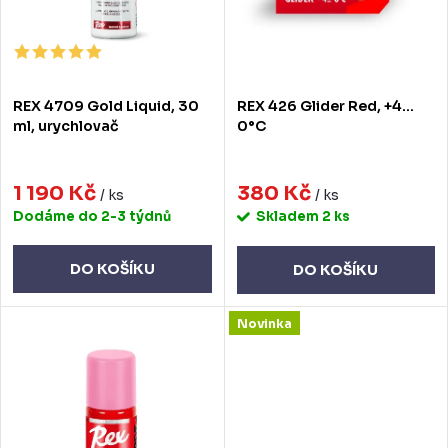
r
p
o
r
d
o
REX 4709 Gold Liquid, 30
REX 426 Glider Red, +4…
u
d
ml, urychlovač
0°C
k
u
t
1 190 Kč
380 Kč
k
/ ks
/ ks
Dodáme do 2-3 týdnů
Skladem
2 ks
ů
t
ů
DO KOŠÍKU
DO KOŠÍKU
Novinka