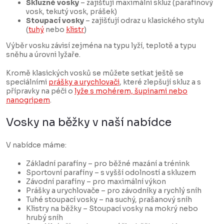
Skluzné vosky
– zajišťují maximální skluz (parafínový
vosk, tekutý vosk, prášek)
Stoupací vosky
– zajišťují odraz u klasického stylu
(
tuhý
nebo
klistr
)
Výběr vosku závisí zejména na typu lyží, teplotě a typu
sněhu a úrovni lyžaře.
Kromě klasických vosků se můžete setkat ještě se
speciálními
prášky a urychlovači
, které zlepšují skluz a s
přípravky na péči o
lyže s mohérem, šupinami nebo
nanogripem
.
Vosky na běžky v naší nabídce
V nabídce máme:
Základní parafíny – pro běžné mazání a trénink
Sportovní parafíny – s vyšší odolností a skluzem
Závodní parafíny – pro maximální výkon
Prášky a urychlovače – pro závodníky a rychlý sníh
Tuhé stoupací vosky – na suchý, prašanový sníh
Klistry na běžky – Stoupací vosky na mokrý nebo
hrubý sníh