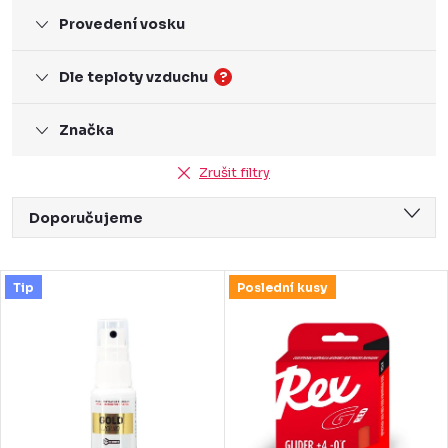
Provedení vosku
Dle teploty vzduchu
?
Značka
Zrušit filtry
Ř
Doporučujeme
a
Nejlevnější
z
V
Tip
Poslední kusy
Nejdražší
e
ý
Nejprodávanější
n
p
Abecedně
í
i
p
s