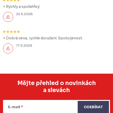
+ Rýchly a spoľahlivý
22.5.2026
+ Dobrá cena, rychle doručení. Spokojenost.
17.5.2026
Mějte přehled o novinkách
a slevách
Z
á
E-mail
ODEBÍRAT
p