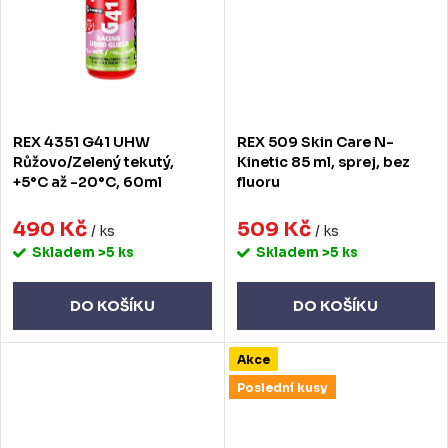
REX 4351 G41 UHW
REX 509 Skin Care N-
Růžovo/Zelený tekutý,
Kinetic 85 ml, sprej, bez
+5°C až -20°C, 60ml
fluoru
490 Kč
509 Kč
/ ks
/ ks
Skladem
>5 ks
Skladem
>5 ks
DO KOŠÍKU
DO KOŠÍKU
Akce
Poslední kusy