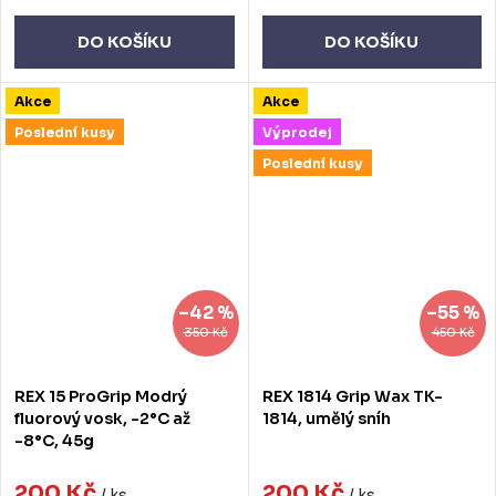
DO KOŠÍKU
DO KOŠÍKU
Akce
Akce
Poslední kusy
Výprodej
Poslední kusy
–42 %
–55 %
350 Kč
450 Kč
REX 15 ProGrip Modrý
REX 1814 Grip Wax TK-
fluorový vosk, -2°C až
1814, umělý sníh
-8°C, 45g
200 Kč
200 Kč
/ ks
/ ks