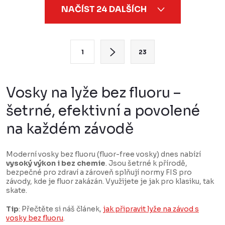
O
NAČÍST 24 DALŠÍCH
v
l
á
S
1
23
d
t
a
r
c
á
Vosky na lyže bez fluoru –
í
n
šetrné, efektivní a povolené
p
k
na každém závodě
r
o
v
v
k
Moderní vosky bez fluoru (fluor-free vosky) dnes nabízí
á
vysoký výkon i bez chemie
. Jsou šetrné k přírodě,
y
n
bezpečné pro zdraví a zároveň splňují normy FIS pro
závody, kde je fluor zakázán. Využijete je jak pro klasiku, tak
v
í
skate.
ý
Tip
: Přečtěte si náš článek,
jak připravit lyže na závod s
p
vosky bez fluoru
.