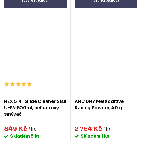
DO KOŠÍKU
DO KOŠÍKU
REX 5141 Glide Cleaner Sisu
ARC DRY Metadditive
UHW 500ml, nefluorový
Racing Powder, 40 g
smývač
849 Kč
2 754 Kč
/ ks
/ ks
Skladem
5 ks
Skladem
1 ks