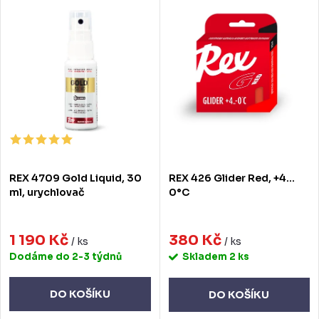
e
ý
Nejprodávanější
n
p
Abecedně
í
i
p
s
r
p
o
r
d
o
REX 4709 Gold Liquid, 30
REX 426 Glider Red, +4…
u
d
ml, urychlovač
0°C
k
u
t
1 190 Kč
380 Kč
k
/ ks
/ ks
Dodáme do 2-3 týdnů
Skladem
2 ks
ů
t
ů
DO KOŠÍKU
DO KOŠÍKU