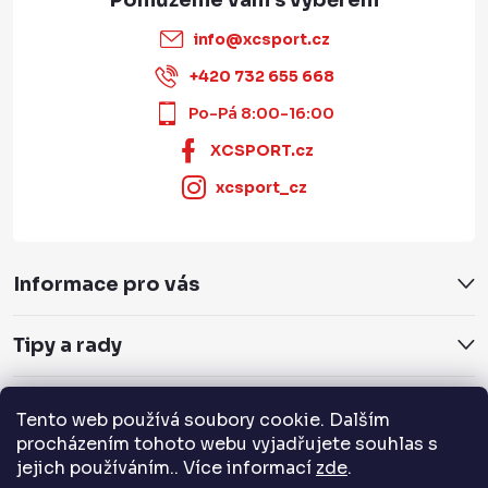
info
@
xcsport.cz
+420 732 655 668
Po-Pá 8:00-16:00
XCSPORT.cz
xcsport_cz
Informace pro vás
Tipy a rady
Servis a služby
Tento web používá soubory cookie. Dalším
procházením tohoto webu vyjadřujete souhlas s
jejich používáním.. Více informací
zde
.
Přijímáme online platby