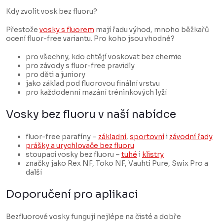
i
Kdy zvolit vosk bez fluoru?
s
u
Přestože
vosky s fluorem
mají řadu výhod, mnoho běžkařů
ocení fluor-free variantu. Pro koho jsou vhodné?
pro všechny, kdo chtějí voskovat bez chemie
pro závody s fluor-free pravidly
pro děti a juniory
jako základ pod fluorovou finální vrstvu
pro každodenní mazání tréninkových lyží
Vosky bez fluoru v naší nabídce
fluor-free parafíny –
základní
,
sportovní
i
závodní řady
prášky a urychlovače bez fluoru
stoupací vosky bez fluoru –
tuhé
i
klistry
značky jako Rex NF, Toko NF, Vauhti Pure, Swix Pro a
další
Doporučení pro aplikaci
Bezfluorové vosky fungují nejlépe na čisté a dobře