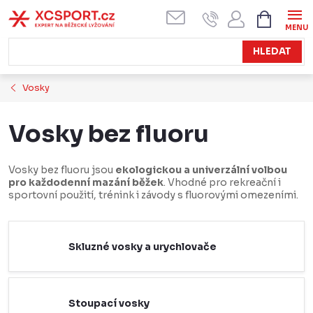
Přejít
NÁKUPN
KOŠÍK
na
obsah
HLEDAT
Vosky
Vosky bez fluoru
Vosky bez fluoru jsou
ekologickou a univerzální volbou
pro každodenní mazání běžek
. Vhodné pro rekreační i
sportovní použití, trénink i závody s fluorovými omezeními.
Skluzné vosky a urychlovače
Stoupací vosky