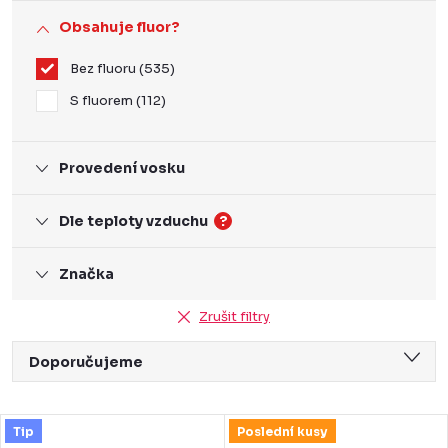
Obsahuje fluor?
Bez fluoru
535
S fluorem
112
Provedení vosku
Dle teploty vzduchu
?
Značka
Zrušit filtry
Ř
Doporučujeme
a
Nejlevnější
z
V
Tip
Poslední kusy
Nejdražší