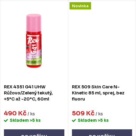
Novinka
REX 4351 G41 UHW
REX 509 Skin Care N-
Růžovo/Zelený tekutý,
Kinetic 85 ml, sprej, bez
+5°C až -20°C, 60ml
fluoru
490 Kč
509 Kč
/ ks
/ ks
Skladem
>5 ks
Skladem
>5 ks