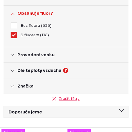
Obsahuje fluor?
Bez fluoru
535
S fluorem
112
Provedení vosku
Dle teploty vzduchu
?
Značka
Zrušit filtry
Ř
Doporučujeme
a
Nejlevnější
z