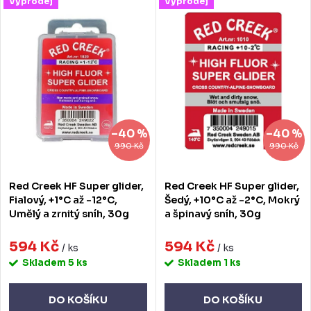
V
Výprodej
Výprodej
Nejdražší
e
ý
Nejprodávanější
n
p
Abecedně
í
i
p
s
r
p
–40 %
–40 %
o
r
990 Kč
990 Kč
d
o
Red Creek HF Super glider,
Red Creek HF Super glider,
u
d
Fialový, +1°C až -12°C,
Šedý, +10°C až -2°C, Mokrý
Umělý a zrnitý sníh, 30g
a špinavý sníh, 30g
k
u
t
594 Kč
594 Kč
k
/ ks
/ ks
Skladem
5 ks
Skladem
1 ks
ů
t
ů
DO KOŠÍKU
DO KOŠÍKU