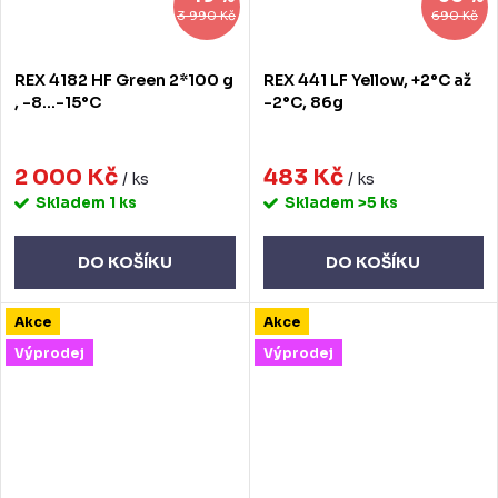
3 990 Kč
690 Kč
REX 4182 HF Green 2*100 g
REX 441 LF Yellow, +2°C až
, -8...-15°C
-2°C, 86g
2 000 Kč
483 Kč
/ ks
/ ks
Skladem
1 ks
Skladem
>5 ks
DO KOŠÍKU
DO KOŠÍKU
Akce
Akce
Výprodej
Výprodej