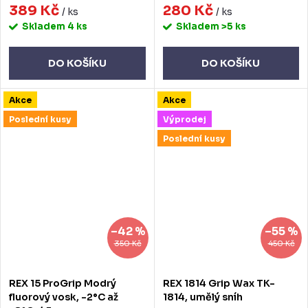
389 Kč
280 Kč
/ ks
/ ks
Skladem
4 ks
Skladem
>5 ks
DO KOŠÍKU
DO KOŠÍKU
Akce
Akce
Poslední kusy
Výprodej
Poslední kusy
–42 %
–55 %
350 Kč
450 Kč
REX 15 ProGrip Modrý
REX 1814 Grip Wax TK-
fluorový vosk, -2°C až
1814, umělý sníh