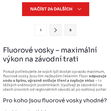
O
NAČÍST 24 DALŠÍCH
v
l
á
S
1
5
d
t
a
r
c
á
Fluorové vosky – maximální
í
n
výkon na závodní trati
p
k
r
o
Pokud potřebujete ze svých lyží dostat opravdu maximum,
v
v
fluorové vosky jsou tím nejlepším řešením. Fluor
odpuzuje
k
vodu a špínu, výrazně snižuje tření a zvyšuje skluz
– i v
á
těžkých sněhových podmínkách. Využívají je závodníci na
y
n
všech úrovních od regionálních závodů až po světový pohár.
v
í
Pro koho jsou fluorové vosky vhodné?
ý
p