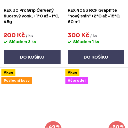
REX 30 ProGrip Červený
REX 4063 RCF Graphite
fluorový vosk, +1°C až -1°C,
”nový sníh” +2°C až -15°C,
45g
60 ml
200 Kč
300 Kč
/ ks
/ ks
Skladem
3 ks
Skladem
1 ks
DO KOŠÍKU
DO KOŠÍKU
Akce
Akce
Poslední kusy
Výprodej
–49 %
–30 %