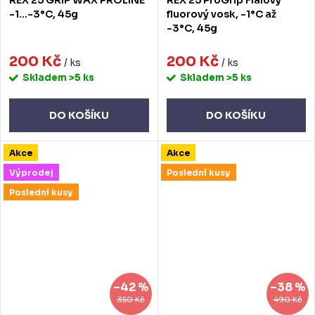
-1...-3°C, 45g
fluorový vosk, -1°C až
-3°C, 45g
200 Kč
200 Kč
/ ks
/ ks
Skladem
>5 ks
Skladem
>5 ks
DO KOŠÍKU
DO KOŠÍKU
Akce
Akce
Výprodej
Poslední kusy
Poslední kusy
–42 %
–38 %
350 Kč
490 Kč