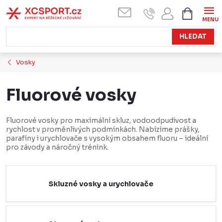
Přejít
NÁKUPN
KOŠÍK
na
obsah
HLEDAT
Vosky
Fluorové vosky
Fluorové vosky pro maximální skluz, vodoodpudivost a
rychlost v proměnlivých podmínkách. Nabízíme prášky,
parafíny i urychlovače s vysokým obsahem fluoru – ideální
pro závody a náročný trénink.
Skluzné vosky a urychlovače