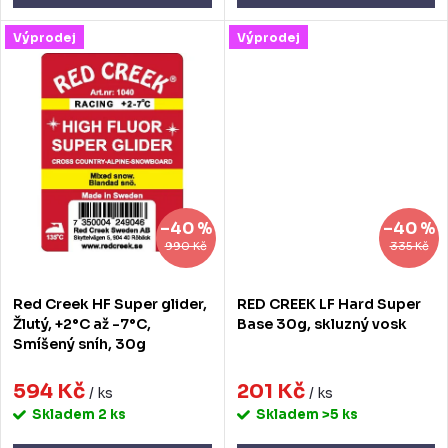
Výprodej
Výprodej
–40 %
–40 %
990 Kč
335 Kč
Red Creek HF Super glider,
RED CREEK LF Hard Super
Žlutý, +2°C až -7°C,
Base 30g, skluzný vosk
Smíšený sníh, 30g
594 Kč
201 Kč
/ ks
/ ks
Skladem
2 ks
Skladem
>5 ks