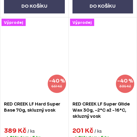
DO KOŠÍKU
DO KOŠÍKU
Výprodej
Výprodej
–40 %
–40 %
651 Kč
335 Kč
RED CREEK LF Hard Super
RED CREEK LF Super Glide
Base 70g, skluzný vosk
Wax 30g, -2°C až -16°C,
skluzný vosk
389 Kč
201 Kč
/ ks
/ ks