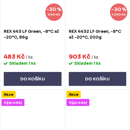
–30 %
–30 %
690 Kč
1 290 Kč
REX 443 LF Green, -8°C až
REX 4432 LF Green, -8°C
-20°C, 86g
až -20°C, 200g
483 Kč
903 Kč
/ ks
/ ks
Skladem
1 ks
Skladem
1 ks
DO KOŠÍKU
DO KOŠÍKU
Akce
Akce
Výprodej
Výprodej