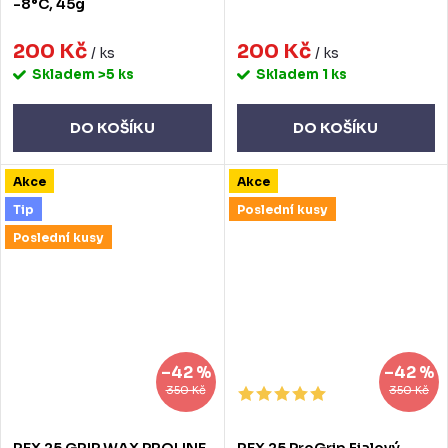
-8°C, 45g
200 Kč
200 Kč
/ ks
/ ks
Skladem
>5 ks
Skladem
1 ks
DO KOŠÍKU
DO KOŠÍKU
Akce
Akce
Tip
Poslední kusy
Poslední kusy
–42 %
–42 %
350 Kč
350 Kč
REX 25 GRIP WAX PROLINE
REX 25 ProGrip Fialový