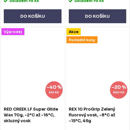
Skladem
>5 ks
Skladem
>5 ks
DO KOŠÍKU
DO KOŠÍKU
Výprodej
Akce
Poslední kusy
–40 %
–20 %
651 Kč
350 Kč
RED CREEK LF Super Glide
REX 10 ProGrip Zelený
Wax 70g, -2°C až -16°C,
fluorový vosk, -8°C až
skluzný vosk
-15°C, 45g