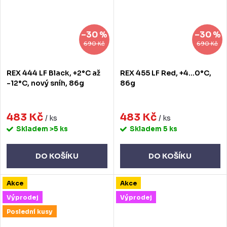
–30 %
–30 %
690 Kč
690 Kč
REX 444 LF Black, +2°C až
REX 455 LF Red, +4...0°C,
-12°C, nový sníh, 86g
86g
483 Kč
483 Kč
/ ks
/ ks
Skladem
>5 ks
Skladem
5 ks
DO KOŠÍKU
DO KOŠÍKU
Akce
Akce
Výprodej
Výprodej
Poslední kusy