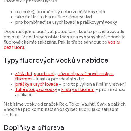
závodní a sportovní lyžaře
i
na mokrý, proměnlivý nebo znečištěný sníh
s
jako finální vrstva na fluor-free základ
u
pro kombinaci se urychlovači a práškovými vosky
Doporučujeme používat pouze tam, kde to pravidla závodu
povolují. V některých oblastech a na vybraných závodech je
fluorová chemie zakázána. Pak je třeba sáhnout po
vosku
bez fluoru
.
Typy fluorových vosků v nabídce
základní
,
sportovní
a
závodní parafínové vosky s
fluorem
– klasika pro ideální skluz
prášky a urychlovače
– pro top výkon a finální vrstvení
Tuhé stoupací vosky
a
klistry s fluorem
– pro snadnou
aplikaci
Nabízíme vosky od značek Rex, Toko, Vauhti, Swix a dalších.
Vhodné i pro kombinaci s vosky bez fluoru jako základní
vrstvou.
Doplňky a příprava