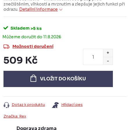
znečištěním, vlhkostí a mrznutím a zlepšuje jejich funkci při
odrazu.
Detailní informace
Skladem
>5 ks
11.8.2026
Možnosti doručení
509 Kč
Měrná
cena:
VLOŽIT DO KOŠÍKU
Dotaz k produktu
Hlídací pes
Značka:
Rex
Doprava zdrama