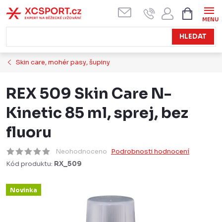
Přejít
NÁKUPN
KOŠÍK
na
obsah
HLEDAT
Skin care, mohér pasy, šupiny
REX 509 Skin Care N-
Kinetic 85 ml, sprej, bez
fluoru
Neohodnoceno
Podrobnosti hodnocení
Kód produktu:
RX_509
Novinka