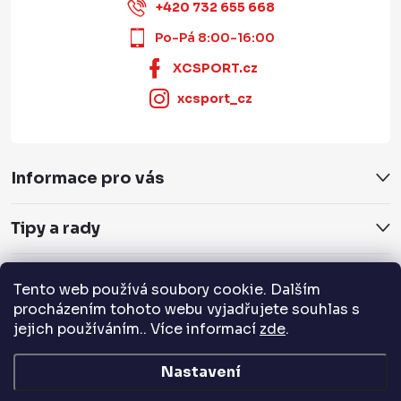
+420 732 655 668
Po-Pá 8:00-16:00
XCSPORT.cz
xcsport_cz
Informace pro vás
Tipy a rady
Servis a služby
Tento web používá soubory cookie. Dalším
procházením tohoto webu vyjadřujete souhlas s
jejich používáním.. Více informací
zde
.
Přijímáme online platby
Nastavení