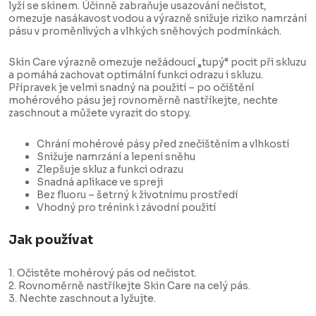
lyží se skinem. Účinně zabraňuje usazování nečistot,
omezuje nasákavost vodou a výrazně snižuje riziko namrzání
pásu v proměnlivých a vlhkých sněhových podmínkách.
Skin Care výrazně omezuje nežádoucí „tupý“ pocit při skluzu
a pomáhá zachovat optimální funkci odrazu i skluzu.
Přípravek je velmi snadný na použití – po očištění
mohérového pásu jej rovnoměrně nastříkejte, nechte
zaschnout a můžete vyrazit do stopy.
Chrání mohérové pásy před znečištěním a vlhkostí
Snižuje namrzání a lepení sněhu
Zlepšuje skluz a funkci odrazu
Snadná aplikace ve spreji
Bez fluoru – šetrný k životnímu prostředí
Vhodný pro trénink i závodní použití
Jak používat
1. Očistěte mohérový pás od nečistot.
2. Rovnoměrně nastříkejte Skin Care na celý pás.
3. Nechte zaschnout a lyžujte.