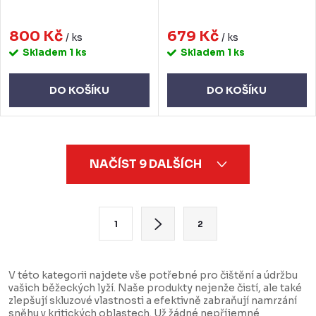
800 Kč
679 Kč
/ ks
/ ks
Skladem
1 ks
Skladem
1 ks
DO KOŠÍKU
DO KOŠÍKU
O
NAČÍST 9 DALŠÍCH
v
l
á
S
1
2
d
t
a
r
c
á
V této kategorii najdete vše potřebné pro čištění a údržbu
vašich běžeckých lyží. Naše produkty nejenže čistí, ale také
í
n
zlepšují skluzové vlastnosti a efektivně zabraňují namrzání
p
k
sněhu v kritických oblastech. Už žádné nepříjemné