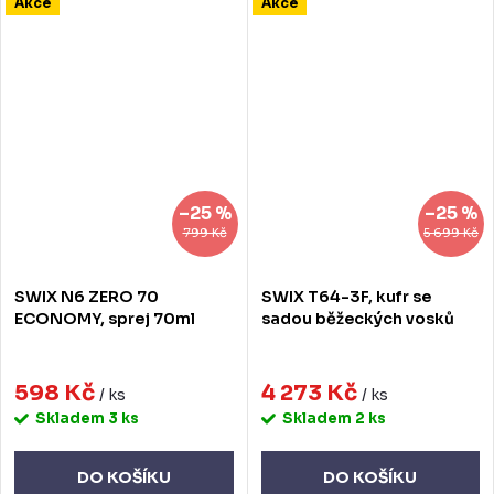
Akce
Akce
–25 %
–25 %
799 Kč
5 699 Kč
SWIX N6 ZERO 70
SWIX T64-3F, kufr se
ECONOMY, sprej 70ml
sadou běžeckých vosků
598 Kč
4 273 Kč
/ ks
/ ks
Skladem
3 ks
Skladem
2 ks
DO KOŠÍKU
DO KOŠÍKU