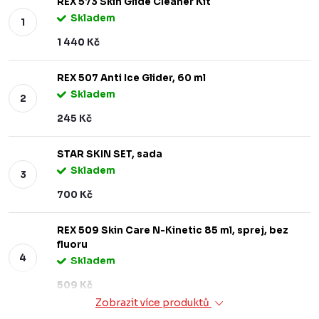
REX 573 Skin Glide Cleaner Kit
Skladem
1 440 Kč
REX 507 Anti Ice Glider, 60 ml
Skladem
245 Kč
STAR SKIN SET, sada
Skladem
700 Kč
REX 509 Skin Care N-Kinetic 85 ml, sprej, bez
fluoru
Skladem
509 Kč
Zobrazit více produktů