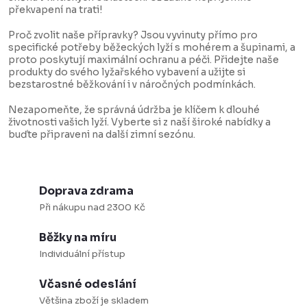
překvapení na trati!
r
o
v
v
Proč zvolit naše přípravky? Jsou vyvinuty přímo pro
specifické potřeby běžeckých lyží s mohérem a šupinami, a
k
á
proto poskytují maximální ochranu a péči. Přidejte naše
y
n
produkty do svého lyžařského vybavení a užijte si
bezstarostné běžkování i v náročných podmínkách.
v
í
ý
Nezapomeňte, že správná údržba je klíčem k dlouhé
životnosti vašich lyží. Vyberte si z naší široké nabídky a
p
buďte připraveni na další zimní sezónu.
i
s
u
Doprava zdrama
Při nákupu nad 2300 Kč
Běžky na míru
Individuální přístup
Včasné odeslání
Většina zboží je skladem