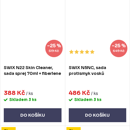
–25 %
–25 %
519 Kč
649 Kč
SWIX N22 Skin Cleaner,
SWIX N5NC, sada
sada sprej 70ml + fiberlene
protismyk vosků
388 Kč
486 Kč
/ ks
/ ks
Skladem
3 ks
Skladem
3 ks
DO KOŠÍKU
DO KOŠÍKU