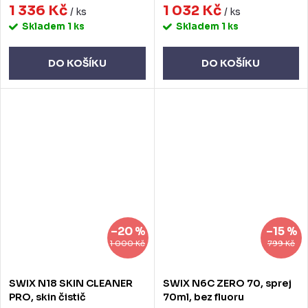
1 336 Kč
1 032 Kč
/ ks
/ ks
Skladem
1 ks
Skladem
1 ks
DO KOŠÍKU
DO KOŠÍKU
–20 %
–15 %
1 000 Kč
799 Kč
SWIX N18 SKIN CLEANER
SWIX N6C ZERO 70, sprej
PRO, skin čistič
70ml, bez fluoru