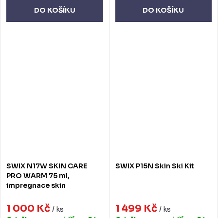
DO KOŠÍKU
DO KOŠÍKU
SWIX N17W SKIN CARE
SWIX P15N Skin Ski Kit
PRO WARM 75 ml,
impregnace skin
1 000 Kč
1 499 Kč
/ ks
/ ks