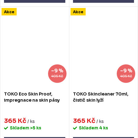
Akce
Akce
–9 %
–9 %
405 Kč
405 Kč
TOKO Eco Skin Proof,
TOKO Skincleaner 70ml,
impregnace na skin pásy
čistič skin lyží
365 Kč
365 Kč
/ ks
/ ks
Skladem
>5 ks
Skladem
4 ks