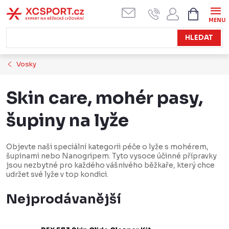
Přejít
NÁKUPN
KOŠÍK
na
obsah
HLEDAT
Vosky
Skin care, mohér pasy,
šupiny na lyže
Objevte naši speciální kategorii péče o lyže s mohérem,
šupinami nebo Nanogripem. Tyto vysoce účinné přípravky
jsou nezbytné pro každého vášnivého běžkaře, který chce
udržet své lyže v top kondici.
Nejprodávanější