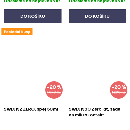
Odešleme co nejdříve
>5 ks
Odešleme co nejdříve
>5 ks
DO KOŠÍKU
DO KOŠÍKU
Poslední kusy
–20 %
–20 %
1 670 Kč
1 290 Kč
SWIX N2 ZERO, spej 50ml
SWIX N8C Zero kit, sada
na mikrokontakt