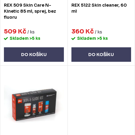
d
o
REX 509 Skin Care N-
REX 5122 Skin cleaner, 60
u
d
Kinetic 85 ml, sprej, bez
ml
fluoru
k
u
t
509 Kč
360 Kč
k
/ ks
/ ks
Skladem
>5 ks
Skladem
>5 ks
ů
t
ů
DO KOŠÍKU
DO KOŠÍKU