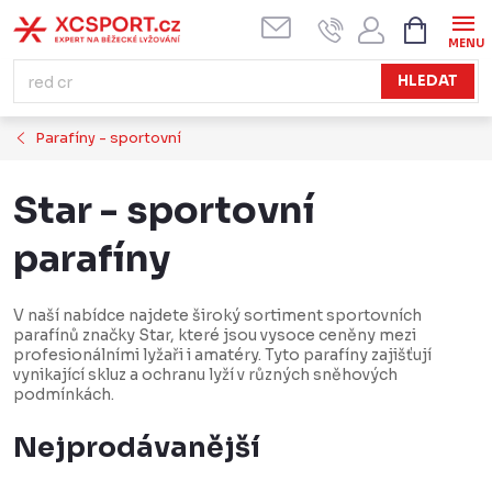
Přejít
NÁKUPN
KOŠÍK
na
obsah
HLEDAT
Parafíny - sportovní
Star - sportovní
parafíny
V naší nabídce najdete široký sortiment sportovních
parafínů značky Star, které jsou vysoce ceněny mezi
profesionálními lyžaři i amatéry. Tyto parafíny zajišťují
vynikající skluz a ochranu lyží v různých sněhových
podmínkách.
Nejprodávanější