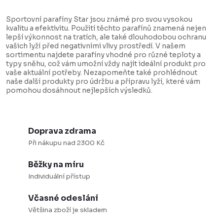
O
v
Sportovní parafíny Star jsou známé pro svou vysokou
l
kvalitu a efektivitu. Použití těchto parafínů znamená nejen
lepší výkonnost na tratích, ale také dlouhodobou ochranu
á
vašich lyží před negativními vlivy prostředí. V našem
d
sortimentu najdete parafíny vhodné pro různé teploty a
typy sněhu, což vám umožní vždy najít ideální produkt pro
a
vaše aktuální potřeby. Nezapomeňte také prohlédnout
naše další produkty pro údržbu a přípravu lyží, které vám
c
pomohou dosáhnout nejlepších výsledků.
í
p
r
Doprava zdrama
v
Při nákupu nad 2300 Kč
k
Běžky na míru
y
Individuální přístup
v
ý
Včasné odeslání
p
Většina zboží je skladem