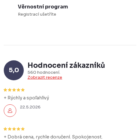
i
Věrnostní program
s
Registrací ušetříte
u
Hodnocení zákazníků
5,0
560 hodnocení
Zobrazit recenze
+ Rýchly a spoľahlivý
22.5.2026
+ Dobrá cena, rychle doručení. Spokojenost.