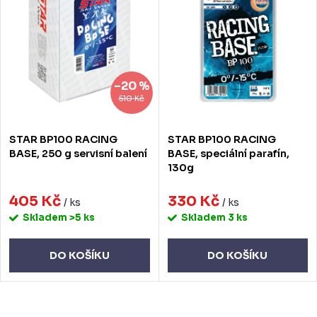
n
p
Abecedně
í
i
p
s
r
p
–20 %
o
r
510 Kč
d
o
STAR BP100 RACING
STAR BP100 RACING
u
d
BASE, 250 g servisní balení
BASE, speciální parafín,
130g
k
u
t
405 Kč
330 Kč
k
/ ks
/ ks
Skladem
>5 ks
Skladem
3 ks
ů
t
ů
DO KOŠÍKU
DO KOŠÍKU