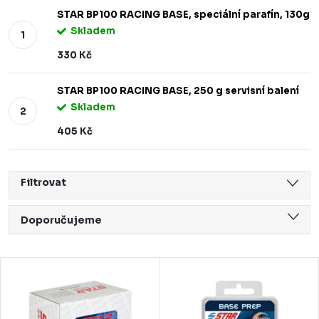
STAR BP100 RACING BASE, speciální parafín, 130g
Skladem
330 Kč
STAR BP100 RACING BASE, 250 g servisní balení
Skladem
405 Kč
Filtrovat
Ř
Doporučujeme
a
Nejlevnější
z
V
Nejdražší
e
ý
Nejprodávanější