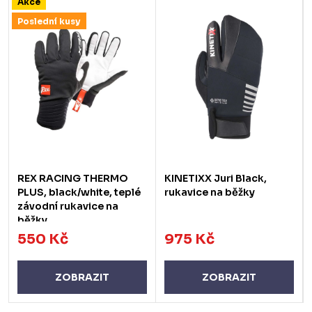
Akce
Poslední kusy
REX RACING THERMO
KINETIXX Juri Black,
PLUS, black/white, teplé
rukavice na běžky
závodní rukavice na
běžky
550 Kč
975 Kč
ZOBRAZIT
ZOBRAZIT