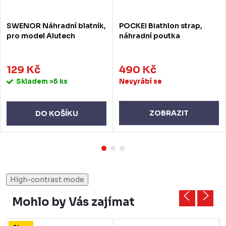
SWENOR Náhradní blatník,
POCKEI Biathlon strap,
pro model Alutech
náhradní poutka
129 Kč
490 Kč
Skladem
>5 ks
Nevyrábí se
ZOBRAZIT
DO KOŠÍKU
High-contrast mode
Mohlo by Vás zajímat