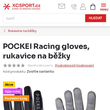
Přejít
NÁKUPN
KOŠÍK
na
obsah
HLEDAT
Rukavice na běžky
POCKEI Racing gloves,
rukavice na běžky
Neohodnoceno
Podrobnosti hodnocení
Kód produktu:
Zvolte variantu
Akce
Výprodej
Poslední kusy