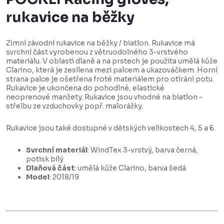
rukavice na běžky
Zimní závodní rukavice na běžky / biatlon. Rukavice má
svrchní část vyrobenou z větruodolného 3-vrstvého
materiálu. V oblasti dlaně a na prstech je použita umělá kůže
Clarino, která je zesílena mezi palcem a ukazováčkem. Horní
strana palce je ošetřena froté materiálem pro otírání potu.
Rukavice je ukončena do pohodlné, elastické
neoprenové manžety. Rukavice jsou vhodné na biatlon -
střelbu ze vzduchovky popř. malorážky.
Rukavice jsou také dostupné v dětských velikostech 4, 5 a 6.
Svrchní materiál
: WindTex 3-vrstvý, barva černá,
potisk bílý
Dlaňová část
: umělá kůže Clarino, barva šedá
Model
: 2018/19