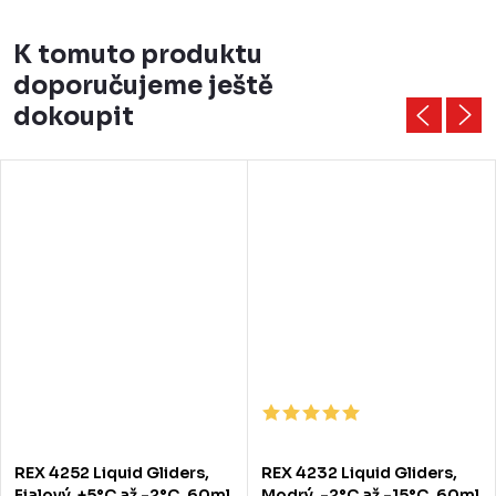
K tomuto produktu
doporučujeme ještě
dokoupit
REX 4252 Liquid Gliders,
REX 4232 Liquid Gliders,
Fialový, +5°C až -2°C, 60ml
Modrý, -2°C až -15°C, 60ml