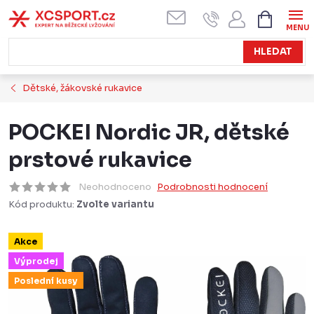
Přejít
NÁKUPN
KOŠÍK
na
obsah
HLEDAT
Dětské, žákovské rukavice
POCKEI Nordic JR, dětské
prstové rukavice
Neohodnoceno
Podrobnosti hodnocení
Kód produktu:
Zvolte variantu
Akce
Výprodej
Poslední kusy