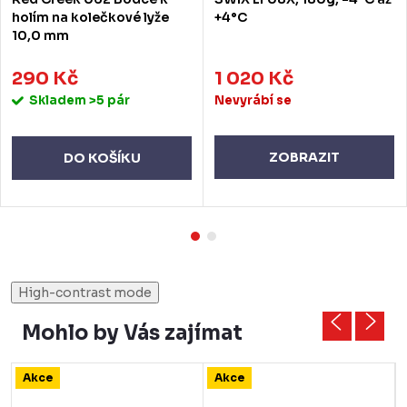
holím na kolečkové lyže
+4°C
10,0 mm
290 Kč
1 020 Kč
Skladem
>5 pár
Nevyrábí se
ZOBRAZIT
DO KOŠÍKU
High-contrast mode
Mohlo by Vás zajímat
Akce
Akce