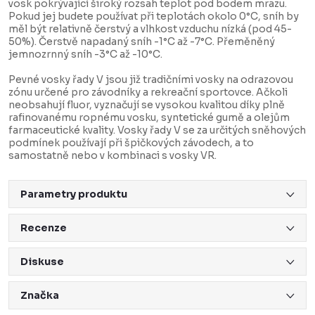
vosk pokrývající široký rozsah teplot pod bodem mrazu.
Pokud jej budete používat při teplotách okolo 0°C, sníh by
měl být relativně čerstvý a vlhkost vzduchu nízká (pod 45-
50%). Čerstvě napadaný sníh -1°C až -7°C. Přeměněný
jemnozrnný sníh -3°C až -10°C.
Pevné vosky řady V jsou již tradičními vosky na odrazovou
zónu určené pro závodníky a rekreační sportovce. Ačkoli
neobsahují fluor, vyznačují se vysokou kvalitou díky plně
rafinovanému ropnému vosku, syntetické gumě a olejům
farmaceutické kvality. Vosky řady V se za určitých sněhových
podmínek používají při špičkových závodech, a to
samostatně nebo v kombinaci s vosky VR.
Parametry produktu
Recenze
Diskuse
Značka