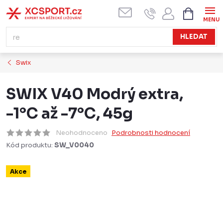
Přejít
NÁKUPN
KOŠÍK
na
obsah
HLEDAT
Swix
SWIX V40 Modrý extra,
-1°C až -7°C, 45g
Neohodnoceno
Podrobnosti hodnocení
Kód produktu:
SW_V0040
Akce