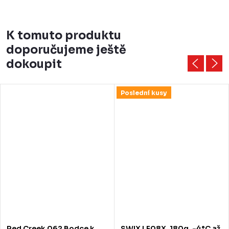
K tomuto produktu
doporučujeme ještě
dokoupit
Poslední kusy
Red Creek 062 Bodce k
SWIX LF08X, 180g, -4°C až