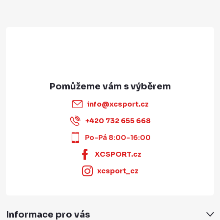
í
info
@
xcsport.cz
+420 732 655 668
Po-Pá 8:00-16:00
XCSPORT.cz
xcsport_cz
Informace pro vás