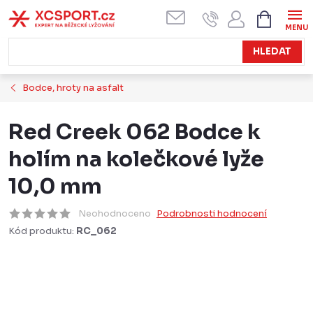
Přejít
NÁKUPN
KOŠÍK
na
obsah
HLEDAT
Bodce, hroty na asfalt
Red Creek 062 Bodce k
holím na kolečkové lyže
10,0 mm
Neohodnoceno
Podrobnosti hodnocení
Kód produktu:
RC_062