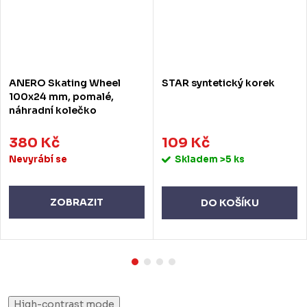
ANERO Skating Wheel
STAR syntetický korek
100x24 mm, pomalé,
náhradní kolečko
380 Kč
109 Kč
Nevyrábí se
Skladem
>5 ks
ZOBRAZIT
DO KOŠÍKU
High-contrast mode