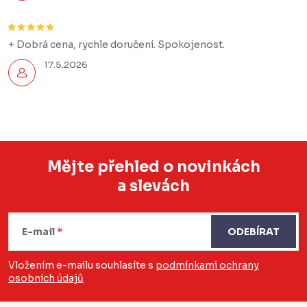
+ Dobrá cena, rychle doručení. Spokojenost.
17.5.2026
Mějte přehled o novinkách
a slevách
Z
á
E-mail
ODEBÍRAT
p
a
Vložením e-mailu souhlasíte s
podmínkami ochrany
osobních údajů
t