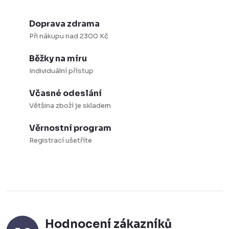
y
v
Doprava zdrama
ý
Při nákupu nad 2300 Kč
p
Běžky na míru
i
Individuální přístup
s
u
Včasné odeslání
Většina zboží je skladem
Věrnostní program
Registrací ušetříte
Hodnocení zákazníků