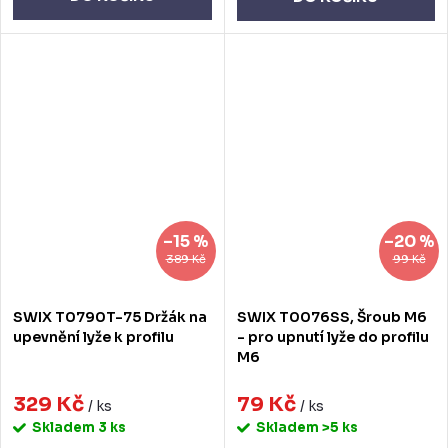
–15 %
–20 %
389 Kč
99 Kč
SWIX T0790T-75 Držák na
SWIX T0076SS, Šroub M6
upevnění lyže k profilu
- pro upnutí lyže do profilu
M6
329 Kč
79 Kč
/ ks
/ ks
Skladem
3 ks
Skladem
>5 ks