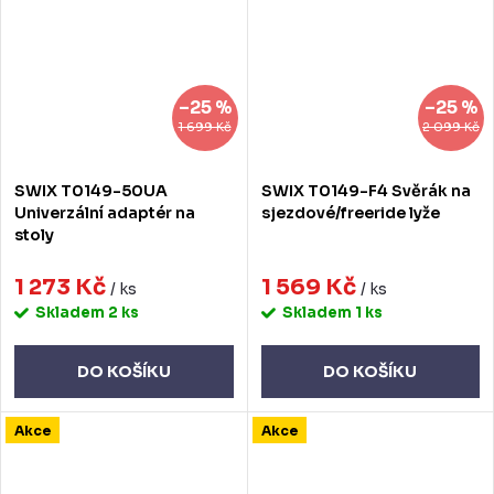
–25 %
–25 %
1 699 Kč
2 099 Kč
SWIX T0149-50UA
SWIX T0149-F4 Svěrák na
Univerzální adaptér na
sjezdové/freeride lyže
stoly
1 273 Kč
1 569 Kč
/ ks
/ ks
Skladem
2 ks
Skladem
1 ks
DO KOŠÍKU
DO KOŠÍKU
Akce
Akce