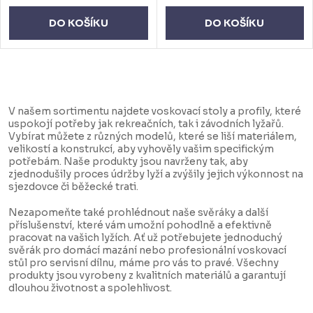
DO KOŠÍKU
DO KOŠÍKU
O
v
V našem sortimentu najdete voskovací stoly a profily, které
l
uspokojí potřeby jak rekreačních, tak i závodních lyžařů.
Vybírat můžete z různých modelů, které se liší materiálem,
á
velikostí a konstrukcí, aby vyhověly vašim specifickým
d
potřebám. Naše produkty jsou navrženy tak, aby
zjednodušily proces údržby lyží a zvýšily jejich výkonnost na
a
sjezdovce či běžecké trati.
c
Nezapomeňte také prohlédnout naše svěráky a další
í
příslušenství, které vám umožní pohodlně a efektivně
pracovat na vašich lyžích. Ať už potřebujete jednoduchý
p
svěrák pro domácí mazání nebo profesionální voskovací
r
stůl pro servisní dílnu, máme pro vás to pravé. Všechny
produkty jsou vyrobeny z kvalitních materiálů a garantují
v
dlouhou životnost a spolehlivost.
k