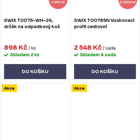
1 199 Kč
3 399 Kč
SWIX T0075-WH-24,
SWIX T00785N Voskovací
držák na odpadkový koš
profil cestovní
898 Kč
2 548 Kč
/ ks
/ sada
Skladem
2 ks
Skladem
4 sada
DO KOŠÍKU
DO KOŠÍKU
Akce
Akce