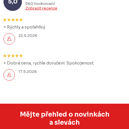
5,0
560 hodnocení
Zobrazit recenze
+ Rýchly a spoľahlivý
22.5.2026
+ Dobrá cena, rychle doručení. Spokojenost.
17.5.2026
Mějte přehled o novinkách
a slevách
Z