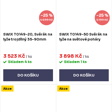
–25 %
–25 %
4 699 Kč
5 199 Kč
SWIX T0149-20, Svěrák na
SWIX T0149-50 Svěrák na
lyže trojdílný 35-90mm
lyže na světové poháry
3 523 Kč
3 898 Kč
/ ks
/ ks
Skladem
4 ks
Skladem
1 ks
DO KOŠÍKU
DO KOŠÍKU
Akce
Akce