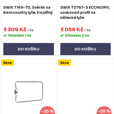
d
o
SWIX T149-70, Svěrák na
SWIX T0767-3 ECONOMY,
u
d
Backcountry lyže, trojdílný
voskovací profil na
běžecké lyže
k
u
t
3 309 Kč
3 059 Kč
k
/ ks
/ ks
Skladem
1 ks
Skladem
2 ks
ů
t
ů
DO KOŠÍKU
DO KOŠÍKU
Akce
Akce
–25 %
–25 %