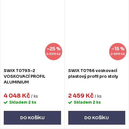
–25 %
–15 %
5 399 Kč
2 899 Kč
SWIX T0793-2
SWIX T0766 voskovací
VOSKOVACÍ PROFIL
plastový profil pro stoly
ALUMINIUM
4 048 Kč
2 459 Kč
/ ks
/ ks
Skladem
2 ks
Skladem
2 ks
DO KOŠÍKU
DO KOŠÍKU