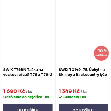
–10 %
1 499 Kč
SWIX T76BN Taška na
SWIX T0149-75, Úchyt na
voskovací stůl T76 a T76-2
Skialpy a Backcountry lyže
1 690 Kč
1 349 Kč
/ ks
/ ks
Odešleme co nejdříve
1 ks
Skladem
1 ks
DO KOŠÍKU
DO KOŠÍKU