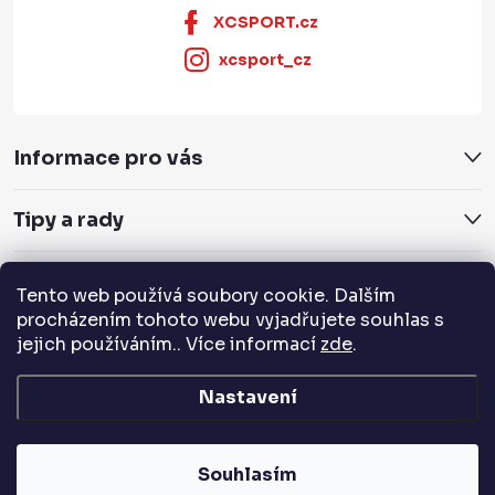
XCSPORT.cz
xcsport_cz
Informace pro vás
Tipy a rady
Servis a služby
Tento web používá soubory cookie. Dalším
procházením tohoto webu vyjadřujete souhlas s
Přijímáme online platby
jejich používáním.. Více informací
zde
.
Nastavení
Copyright 2026
XCSPORT.cz
. Všechna práva vyhrazena.
Souhlasím
Vytvořil Shoptet