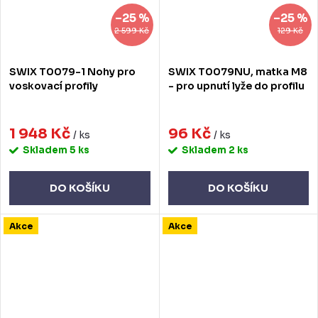
–25 %
–25 %
2 599 Kč
129 Kč
SWIX T0079-1 Nohy pro
SWIX T0079NU, matka M8
voskovací profily
- pro upnutí lyže do profilu
1 948 Kč
96 Kč
/ ks
/ ks
Skladem
5 ks
Skladem
2 ks
DO KOŠÍKU
DO KOŠÍKU
Akce
Akce