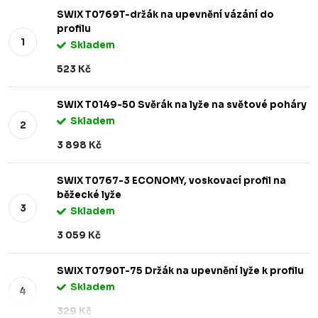
SWIX T0769T-držák na upevnění vázání do
profilu
Skladem
523 Kč
SWIX T0149-50 Svěrák na lyže na světové poháry
Skladem
3 898 Kč
SWIX T0767-3 ECONOMY, voskovací profil na
běžecké lyže
Skladem
3 059 Kč
SWIX T0790T-75 Držák na upevnění lyže k profilu
Skladem
329 Kč