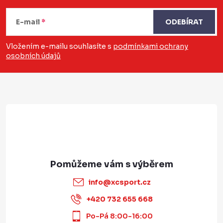
á
E-mail
ODEBÍRAT
p
a
Vložením e-mailu souhlasíte s
podmínkami ochrany
osobních údajů
t
í
info
@
xcsport.cz
+420 732 655 668
Po-Pá 8:00-16:00