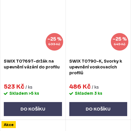
–25 %
–25 %
699 Kč
649 Kč
SWIX T0769T-držák na
SWIX T0790-K, Svorky k
upevnění vázání do profilu
upevnění voskovacích
profilů
523 Kč
486 Kč
/ ks
/ ks
Skladem
>5 ks
Skladem
3 ks
DO KOŠÍKU
DO KOŠÍKU
Akce