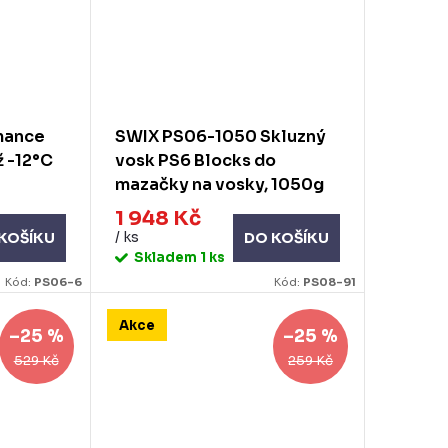
mance
SWIX PS06-1050 Skluzný
ž -12°C
vosk PS6 Blocks do
mazačky na vosky, 1050g
1 948 Kč
/ ks
DO KOŠÍKU
KOŠÍKU
Skladem
1 ks
Kód:
PS06-6
Kód:
PS08-91
Akce
–25 %
–25 %
529 Kč
259 Kč