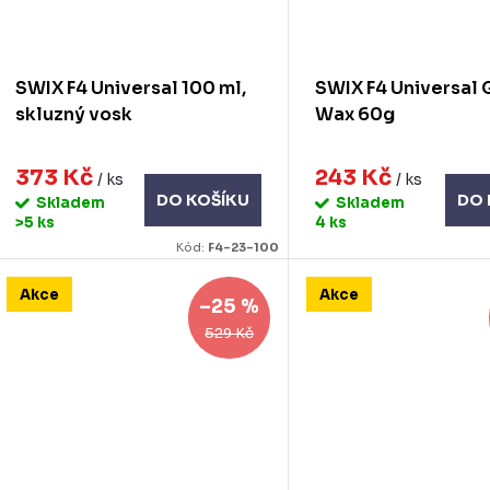
SWIX F4 Universal 100 ml,
SWIX F4 Universal 
skluzný vosk
Wax 60g
373 Kč
243 Kč
/ ks
/ ks
DO KOŠÍKU
DO 
Skladem
Skladem
>5 ks
4 ks
Kód:
F4-23-100
Akce
Akce
–25 %
529 Kč