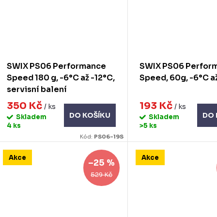
SWIX PS06 Performance
SWIX PS06 Perfor
Speed 180 g, -6°C až -12°C,
Speed, 60g, -6°C a
servisní balení
350 Kč
193 Kč
/ ks
/ ks
DO KOŠÍKU
DO 
Skladem
Skladem
4 ks
>5 ks
Kód:
PS06-19S
Akce
Akce
–25 %
529 Kč