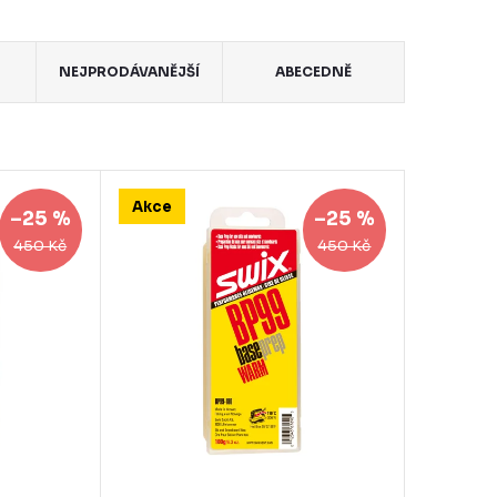
NEJPRODÁVANĚJŠÍ
ABECEDNĚ
Akce
–25 %
–25 %
450 Kč
450 Kč