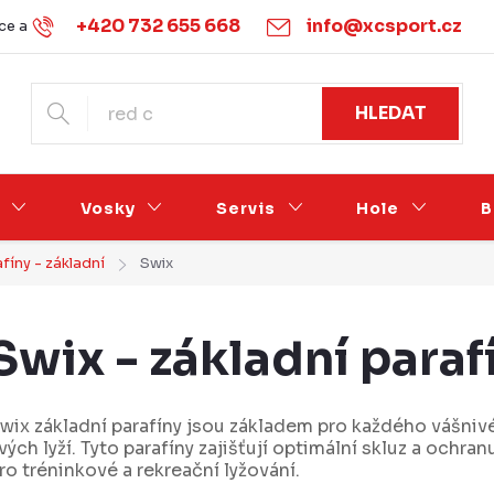
+420 732 655 668
info@xcsport.cz
e a vrácení
Obchodní podmínky
Ochrana osobních údajů
HLEDAT
Vosky
Servis
Hole
B
fíny - základní
Swix
Swix - základní paraf
wix základní parafíny jsou základem pro každého vášnivého
vých lyží. Tyto parafíny zajišťují optimální skluz a ochr
ro tréninkové a rekreační lyžování.