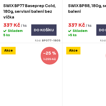
k
d
SWIX BP77 Baseprep Cold,
SWIX BP88, 180g, s
u
180g, servisní balení bez
balení
ů
víčka
k
337 Kč
337 Kč
/ ks
/ ks
DO KOŠÍKU
DO 
Skladem
Skladem
ů
5 ks
>5 ks
Kód:
BP077-180S
Kód
Akce
Akce
–25 %
1 299 Kč