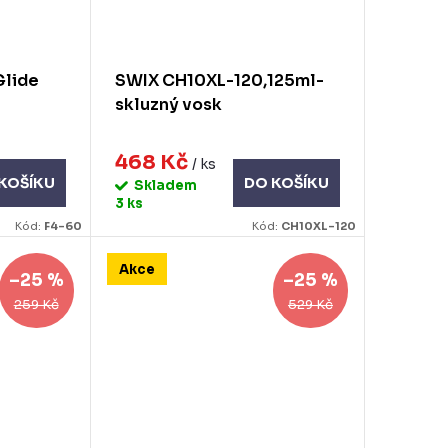
Glide
SWIX CH10XL-120,125ml-
skluzný vosk
468 Kč
/ ks
KOŠÍKU
DO KOŠÍKU
Skladem
3 ks
Kód:
F4-60
Kód:
CH10XL-120
Akce
–25 %
–25 %
259 Kč
529 Kč