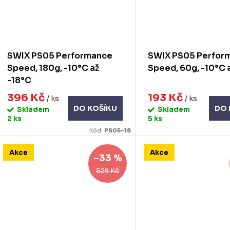
SWIX PS05 Performance
SWIX PS05 Perfor
Speed, 180g, -10°C až
Speed, 60g, -10°C 
-18°C
396 Kč
193 Kč
/ ks
/ ks
DO KOŠÍKU
DO 
Skladem
Skladem
2 ks
5 ks
Kód:
PS05-18
Akce
Akce
–33 %
529 Kč