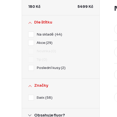
r
180
Kč
5499
Kč
a
n
Dle štítku
n
Na skladě
44
í
Akce
29
p
Novinka
0
a
Tip
0
n
Poslední kusy
2
e
l
Značky
Swix
58
Obsahuje fluor?