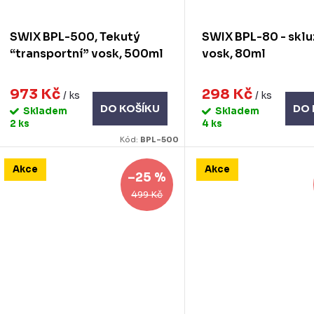
SWIX BPL-500, Tekutý
SWIX BPL-80 - skl
“transportní” vosk, 500ml
vosk, 80ml
973 Kč
298 Kč
/ ks
/ ks
DO KOŠÍKU
DO 
Skladem
Skladem
2 ks
4 ks
Kód:
BPL-500
Akce
Akce
–25 %
499 Kč