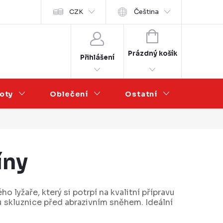
Velkoobchod
CZK
Čeština
NÁKUPNÍ
KOŠÍK
Prázdný košík
Přihlášení
oty
Oblečení
Ostatní
Výprod
íny
 lyžaře, který si potrpí na kvalitní přípravu
anu skluznice před abrazivním sněhem. Ideální