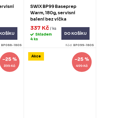
ervisní
SWIX BP99 Baseprep
Warm, 180g, servisní
balení bez víčka
337 Kč
/ ks
KOŠÍKU
DO KOŠÍKU
Skladem
4 ks
:
BP088-180S
Kód:
BP099-180S
Akce
–25 %
–25 %
399 Kč
499 Kč