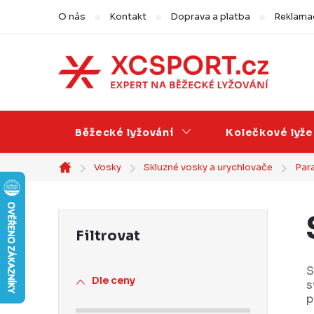
Přejít
O nás
Kontakt
Doprava a platba
Reklamac
na
obsah
Běžecké lyžování
Kolečkové lyže
Vosky
Skluzné vosky a urychlovače
Para
Domů
P
o
s
S
Dle ceny
s
t
p