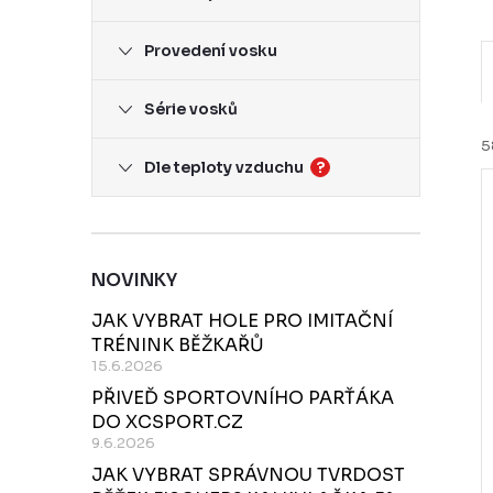
Provedení vosku
Série vosků
5
Dle teploty vzduchu
?
í
NOVINKY
i
JAK VYBRAT HOLE PRO IMITAČNÍ
r
TRÉNINK BĚŽKAŘŮ
15.6.2026
PŘIVEĎ SPORTOVNÍHO PARŤÁKA
r
DO XCSPORT.CZ
9.6.2026
JAK VYBRAT SPRÁVNOU TVRDOST