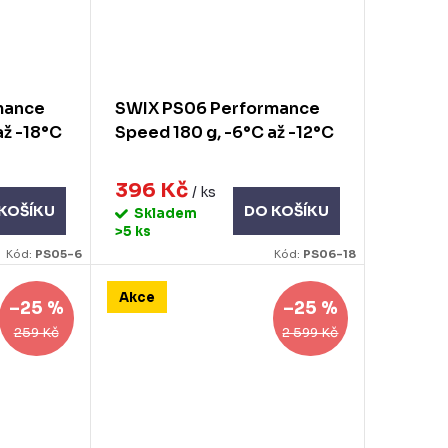
mance
SWIX PS06 Performance
až -18°C
Speed 180 g, -6°C až -12°C
396 Kč
/ ks
KOŠÍKU
DO KOŠÍKU
Skladem
>5 ks
Kód:
PS05-6
Kód:
PS06-18
Akce
–25 %
–25 %
259 Kč
2 599 Kč