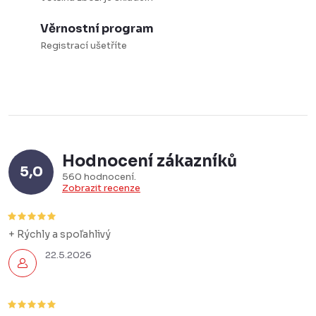
i
Věrnostní program
s
Registrací ušetříte
u
Hodnocení zákazníků
5,0
560 hodnocení
Zobrazit recenze
+ Rýchly a spoľahlivý
22.5.2026