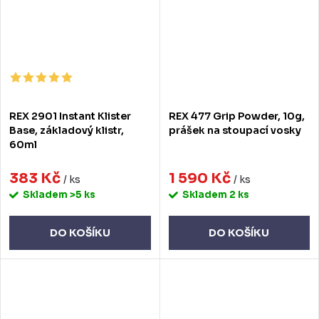
REX 2901 Instant Klister
REX 477 Grip Powder, 10g,
Base, základový klistr,
prášek na stoupací vosky
60ml
383 Kč
1 590 Kč
/ ks
/ ks
Skladem
>5 ks
Skladem
2 ks
DO KOŠÍKU
DO KOŠÍKU