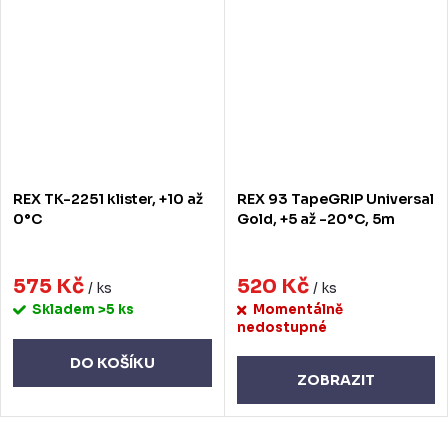
REX TK-2251 klister, +10 až
REX 93 TapeGRIP Universal
0°C
Gold, +5 až -20°C, 5m
575 Kč
520 Kč
/ ks
/ ks
Skladem
>5 ks
Momentálně
nedostupné
DO KOŠÍKU
ZOBRAZIT