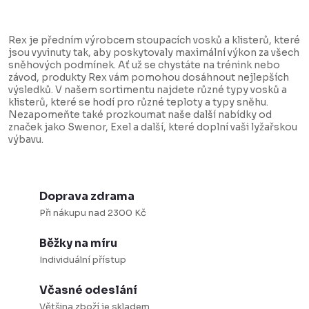
O
v
Rex je předním výrobcem stoupacích vosků a klisterů, které
l
jsou vyvinuty tak, aby poskytovaly maximální výkon za všech
sněhových podmínek. Ať už se chystáte na trénink nebo
á
závod, produkty Rex vám pomohou dosáhnout nejlepších
d
výsledků. V našem sortimentu najdete různé typy vosků a
klisterů, které se hodí pro různé teploty a typy sněhu.
a
Nezapomeňte také prozkoumat naše další nabídky od
značek jako Swenor, Exel a další, které doplní vaši lyžařskou
c
výbavu.
í
p
r
Doprava zdrama
v
Při nákupu nad 2300 Kč
k
Běžky na míru
y
Individuální přístup
v
ý
Včasné odeslání
p
Většina zboží je skladem