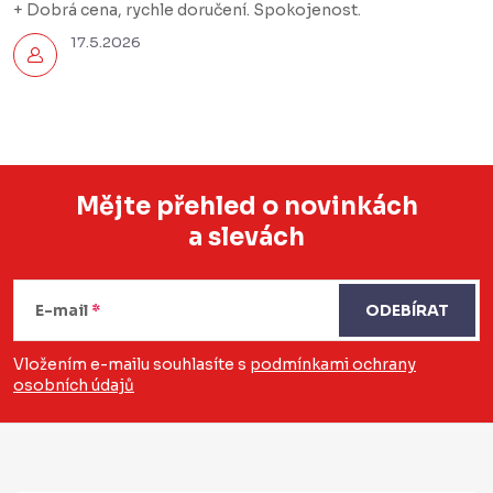
+ Dobrá cena, rychle doručení. Spokojenost.
17.5.2026
Mějte přehled o novinkách
a slevách
Z
á
E-mail
ODEBÍRAT
p
a
Vložením e-mailu souhlasíte s
podmínkami ochrany
osobních údajů
t
í