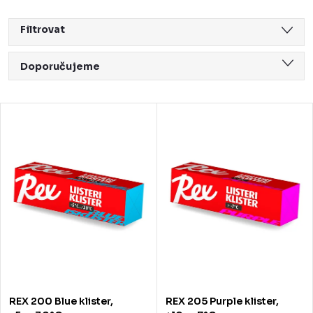
Filtrovat
Ř
Doporučujeme
a
Nejlevnější
z
V
Nejdražší
e
ý
Nejprodávanější
n
p
Abecedně
í
i
p
s
r
p
o
r
d
o
REX 200 Blue klister,
REX 205 Purple klister,