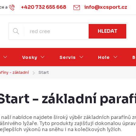
+420 732 655 668
info@xcsport.cz
e a vrácení
Obchodní podmínky
Ochrana osobních údajů
HLEDAT
Vosky
Servis
Hole
B
fíny - základní
Start
Start - základní paraf
 naší nabídce najdete široký výběr základních parafínů z
ášnivého lyžaře. Tyto produkty zajišťují dokonalou úpravu
ejlepších výkonů na sněhu i na kolečkových lyžích.