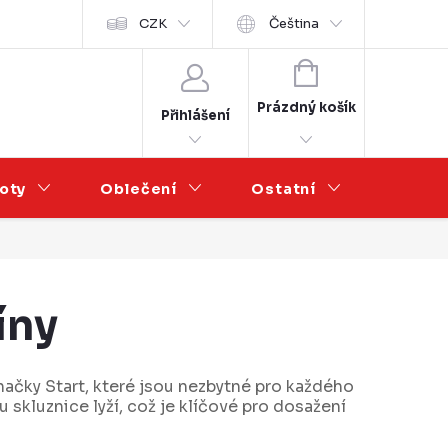
Velkoobchod
CZK
Čeština
NÁKUPNÍ
KOŠÍK
Prázdný košík
Přihlášení
oty
Oblečení
Ostatní
Výprod
íny
načky Start, které jsou nezbytné pro každého
 skluznice lyží, což je klíčové pro dosažení