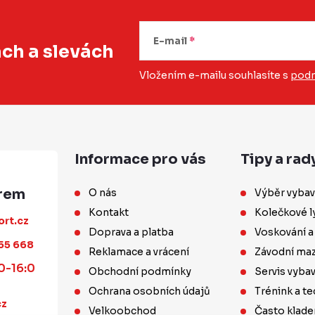
E-mail
ách
a slevách
Vložením e-mailu souhlasíte s
podm
Informace pro vás
Tipy a rad
O nás
Výběr vybav
Kontakt
Kolečkové l
ort.cz
Doprava a platba
Voskování a
55 668
Reklamace a vrácení
Závodní maz
0-16:0
Obchodní podmínky
Servis vyba
Ochrana osobních údajů
Trénink a te
cz
Velkoobchod
Často klade