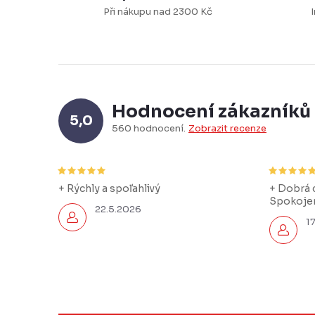
Při nákupu nad 2300 Kč
I
Hodnocení zákazníků
5,0
560 hodnocení
Zobrazit recenze
+ Rýchly a spoľahlivý
+ Dobrá c
Spokojen
22.5.2026
1