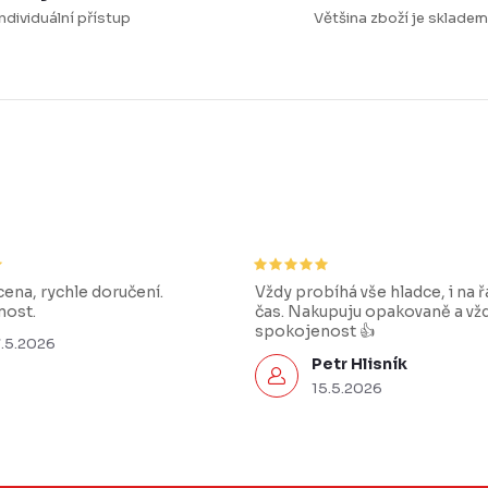
ndividuální přístup
Většina zboží je skladem
ena, rychle doručení.
Vždy probíhá vše hladce, i na 
ost.
čas. Nakupuju opakovaně a vž
spokojenost 👍
7.5.2026
Petr Hlisník
15.5.2026