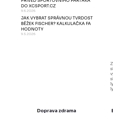
PŘIVEĎ SPORTOVNÍHO PARŤÁKA
r
DO XCSPORT.CZ
a
9.6.2026
JAK VYBRAT SPRÁVNOU TVRDOST
n
BĚŽEK FISCHER? KALKULAČKA FA
n
HODNOTY
9.5.2026
í
p
a
Z
n
s
e
v
s
l
l
l
Doprava zdrama