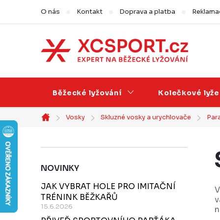
Přejít
O nás
Kontakt
Doprava a platba
Reklamac
na
obsah
Běžecké lyžování
Kolečkové lyže
Vosky
Skluzné vosky a urychlovače
Para
Domů
P
NOVINKY
o
JAK VYBRAT HOLE PRO IMITAČNÍ
s
V
TRÉNINK BĚŽKAŘŮ
v
t
15.6.2026
n