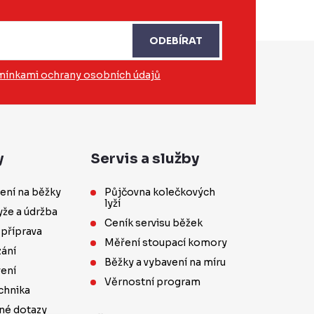
ODEBÍRAT
ínkami ochrany osobních údajů
y
Servis a služby
ení na běžky
Půjčovna kolečkových
lyží
yže a údržba
Ceník servisu běžek
 příprava
Měření stoupací komory
ání
Běžky a vybavení na míru
vení
Věrnostní program
chnika
né dotazy