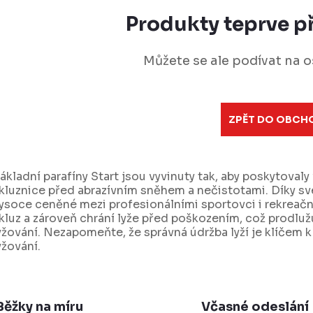
Produkty teprve p
Můžete se ale podívat na o
ZPĚT DO OBCH
ákladní parafíny Start jsou vyvinuty tak, aby poskytovaly
kluznice před abrazívním sněhem a nečistotami. Díky své 
ysoce ceněné mezi profesionálními sportovci i rekreačním
kluz a zároveň chrání lyže před poškozením, což prodlužu
yžování. Nezapomeňte, že správná údržba lyží je klíčem
yžování.
Běžky na míru
Včasné odeslání