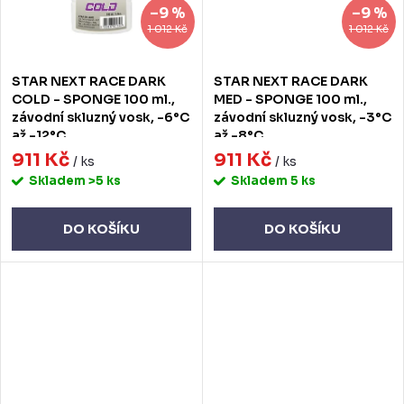
–9 %
–9 %
1 012 Kč
1 012 Kč
STAR NEXT RACE DARK
STAR NEXT RACE DARK
COLD - SPONGE 100 ml.,
MED - SPONGE 100 ml.,
závodní skluzný vosk, -6°C
závodní skluzný vosk, -3°C
až -12°C
až -8°C
911 Kč
911 Kč
/ ks
/ ks
Skladem
>5 ks
Skladem
5 ks
DO KOŠÍKU
DO KOŠÍKU