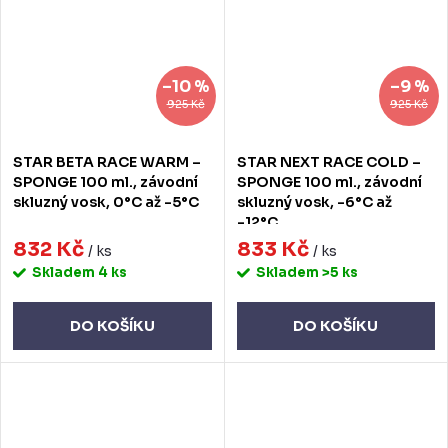
–10 %
–9 %
925 Kč
925 Kč
STAR BETA RACE WARM –
STAR NEXT RACE COLD –
SPONGE 100 ml., závodní
SPONGE 100 ml., závodní
skluzný vosk, 0°C až -5°C
skluzný vosk, -6°C až
-12°C
832 Kč
833 Kč
/ ks
/ ks
Skladem
4 ks
Skladem
>5 ks
DO KOŠÍKU
DO KOŠÍKU