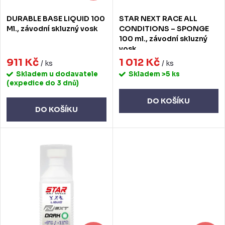
d
o
DURABLE BASE LIQUID 100
STAR NEXT RACE ALL
u
d
Ml., závodní skluzný vosk
CONDITIONS – SPONGE
100 ml., závodní skluzný
k
u
vosk
t
911 Kč
1 012 Kč
k
/ ks
/ ks
Skladem u dodavatele
Skladem
>5 ks
ů
t
(expedice do 3 dnů)
ů
DO KOŠÍKU
DO KOŠÍKU