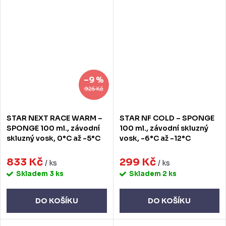
–9 %
925 Kč
STAR NEXT RACE WARM –
STAR NF COLD – SPONGE
SPONGE 100 ml., závodní
100 ml., závodní skluzný
skluzný vosk, 0°C až -5°C
vosk, -6°C až -12°C
833 Kč
299 Kč
/ ks
/ ks
Skladem
3 ks
Skladem
2 ks
DO KOŠÍKU
DO KOŠÍKU