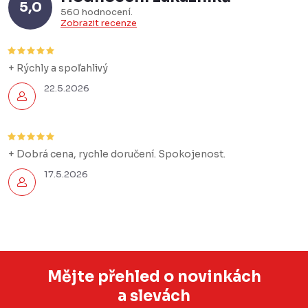
5,0
560 hodnocení
Zobrazit recenze
+ Rýchly a spoľahlivý
22.5.2026
+ Dobrá cena, rychle doručení. Spokojenost.
17.5.2026
Mějte přehled o novinkách
a slevách
Z