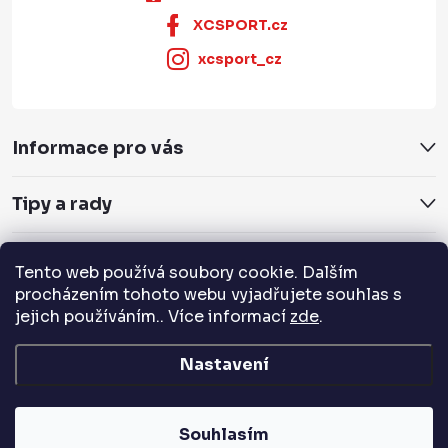
XCSPORT.cz
xcsport_cz
Informace pro vás
Tipy a rady
Servis a služby
Tento web používá soubory cookie. Dalším
procházením tohoto webu vyjadřujete souhlas s
Přijímáme online platby
jejich používáním.. Více informací
zde
.
Nastavení
Copyright 2026
XCSPORT.cz
. Všechna práva vyhrazena.
Souhlasím