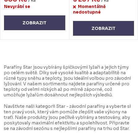
Nevyrábí se
Momentálně
nedostupné
ZOBRAZIT
ZOBRAZIT
O
v
Parafíny Star jsou vybírány špičkovými lyžaři a jejich týmy
l
po celém světě. Díky své vysoké kvalitě a adaptabilitě na
různé typy sněhu a teploty, jsou ideální volbou pro závodní
á
lyžování. V našem sortimentu najdete parafíny určené pro
d
teploty od velmi nízkých až po mírně záporné, což
umožňuje lyžařům dosáhnout nejlepších výsledků.
a
c
Navštivte naši kategorii Star - závodní parafíny a vyberte si
ten pravý vosk, který vám pomůže zlepšit vaše výkony na
í
traťi. Naše produkty jsou pečlivě vybírány a testovány, aby
poskytovaly maximální efektivitu a spolehlivost. Připravte
p
se na závodní sezónu s nejlepšími parafíny na trhu od Star.
r