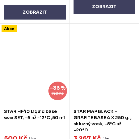
ZOBRAZIT
ZOBRAZIT
Akce
–33 %
750 Kč
STAR HF40 Liquid base
STAR MAP BLACK –
wax SET, -6 až -12°C ,50 ml
GRAFITE BASE 4 X 250 g. ,
skluzný vosk, -5°C až
-20°C
500 Kč
3 267 Kč
/ ks
/ ks