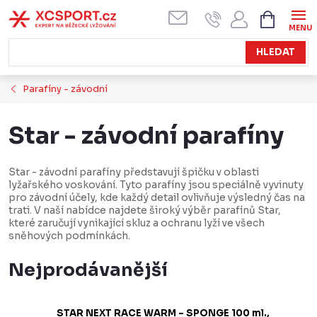
Přejít
NÁKUPN
KOŠÍK
na
obsah
HLEDAT
Parafíny - závodní
Star - závodní parafíny
Star - závodní parafíny představují špičku v oblasti
lyžařského voskování. Tyto parafíny jsou speciálně vyvinuty
pro závodní účely, kde každý detail ovlivňuje výsledný čas na
trati. V naší nabídce najdete široký výběr parafínů Star,
které zaručují vynikající skluz a ochranu lyží ve všech
sněhových podmínkách.
Nejprodávanější
STAR NEXT RACE WARM – SPONGE 100 ml.,