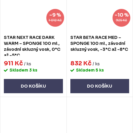
–9 %
–10 %
1 012 Kč
925 Kč
STAR NEXT RACE DARK
STAR BETA RACE MED –
WARM – SPONGE 100 ml.,
SPONGE 100 ml., závodní
závodní skluzný vosk, 0°C
skluzný vosk, -3°C až -8°C
až -5°C
911 Kč
832 Kč
/ ks
/ ks
Skladem
3 ks
Skladem
5 ks
DO KOŠÍKU
DO KOŠÍKU