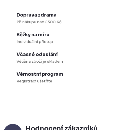
v
k
Doprava zdrama
y
Při nákupu nad 2300 Kč
v
Běžky na míru
ý
Individuální přístup
p
i
Včasné odeslání
s
Většina zboží je skladem
u
Věrnostní program
Registrací ušetříte
Hodnocení zákazníků