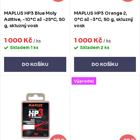
d
o
MAPLUS HP3 Blue Moly
MAPLUS HP3 Orange 2,
u
d
Aditive, -10°C až -25°C, 50
0°C až -3°C, 50 g, skluzný
g, skluzný vosk
vosk
k
u
t
1 000 Kč
1 000 Kč
k
/ ks
/ ks
Skladem
1 ks
Skladem
2 ks
ů
t
ů
DO KOŠÍKU
DO KOŠÍKU
Výprodej