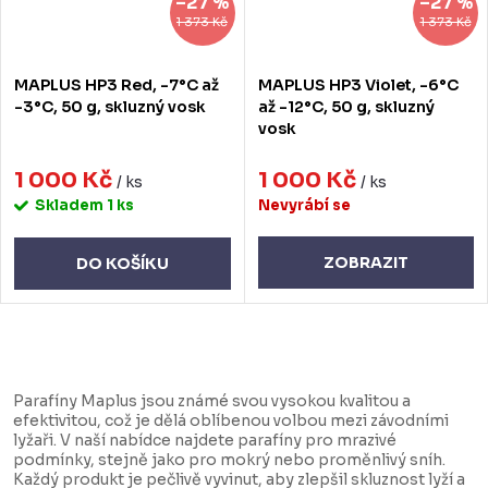
–27 %
–27 %
1 373 Kč
1 373 Kč
MAPLUS HP3 Red, -7°C až
MAPLUS HP3 Violet, -6°C
-3°C, 50 g, skluzný vosk
až -12°C, 50 g, skluzný
vosk
1 000 Kč
1 000 Kč
/ ks
/ ks
Skladem
1 ks
Nevyrábí se
ZOBRAZIT
DO KOŠÍKU
O
v
Parafíny Maplus jsou známé svou vysokou kvalitou a
l
efektivitou, což je dělá oblíbenou volbou mezi závodními
lyžaři. V naší nabídce najdete parafíny pro mrazivé
á
podmínky, stejně jako pro mokrý nebo proměnlivý sníh.
d
Každý produkt je pečlivě vyvinut, aby zlepšil skluznost lyží a