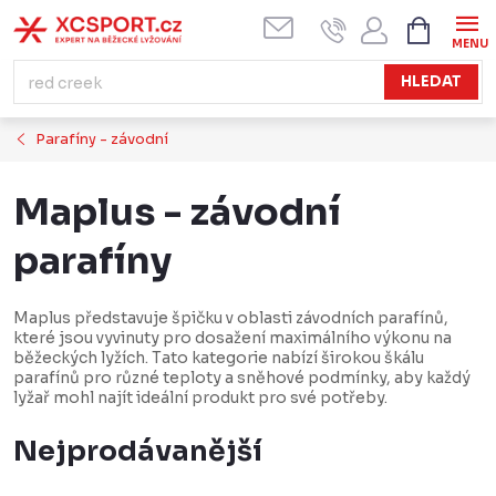
Přejít
NÁKUPN
KOŠÍK
na
obsah
HLEDAT
Parafíny - závodní
Maplus - závodní
parafíny
Maplus představuje špičku v oblasti závodních parafínů,
které jsou vyvinuty pro dosažení maximálního výkonu na
běžeckých lyžích. Tato kategorie nabízí širokou škálu
parafínů pro různé teploty a sněhové podmínky, aby každý
lyžař mohl najít ideální produkt pro své potřeby.
Nejprodávanější