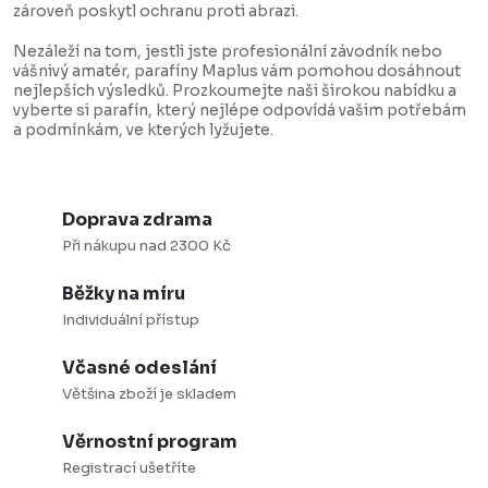
zároveň poskytl ochranu proti abrazi.
a
c
Nezáleží na tom, jestli jste profesionální závodník nebo
vášnivý amatér, parafíny Maplus vám pomohou dosáhnout
í
nejlepších výsledků. Prozkoumejte naši širokou nabídku a
vyberte si parafín, který nejlépe odpovídá vašim potřebám
p
a podmínkám, ve kterých lyžujete.
r
v
k
Doprava zdrama
y
Při nákupu nad 2300 Kč
v
Běžky na míru
ý
Individuální přístup
p
i
Včasné odeslání
s
Většina zboží je skladem
u
Věrnostní program
Registrací ušetříte