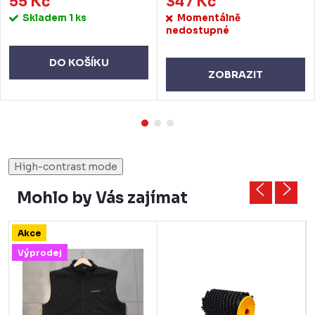
55 Kč
347 Kč
Skladem
1 ks
Momentálně
nedostupné
DO KOŠÍKU
ZOBRAZIT
High-contrast mode
Mohlo by Vás zajímat
Akce
Výprodej