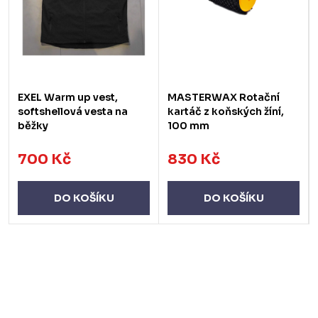
EXEL Warm up vest,
MASTERWAX Rotační
softshellová vesta na
kartáč z koňských žíní,
běžky
100 mm
700 Kč
830 Kč
DO KOŠÍKU
DO KOŠÍKU