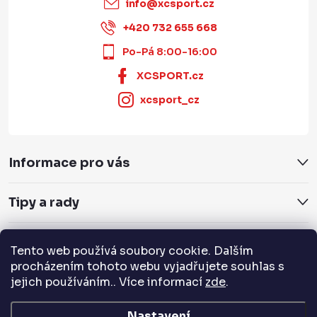
info
@
xcsport.cz
+420 732 655 668
Po-Pá 8:00-16:00
XCSPORT.cz
xcsport_cz
Informace pro vás
Tipy a rady
Servis a služby
Tento web používá soubory cookie. Dalším
procházením tohoto webu vyjadřujete souhlas s
jejich používáním.. Více informací
zde
.
Přijímáme online platby
Nastavení