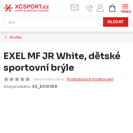
Přejít
NÁKUPN
KOŠÍK
na
obsah
HLEDAT
Archiv
EXEL MF JR White, dětské
sportovní brýle
Neohodnoceno
Podrobnosti hodnocení
Kód produktu:
EX_EX10169