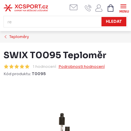
Přejít
NÁKUPN
KOŠÍK
na
obsah
HLEDAT
Teploměry
SWIX T0095 Teploměr
1 hodnocení
Podrobnosti hodnocení
Kód produktu:
T0095