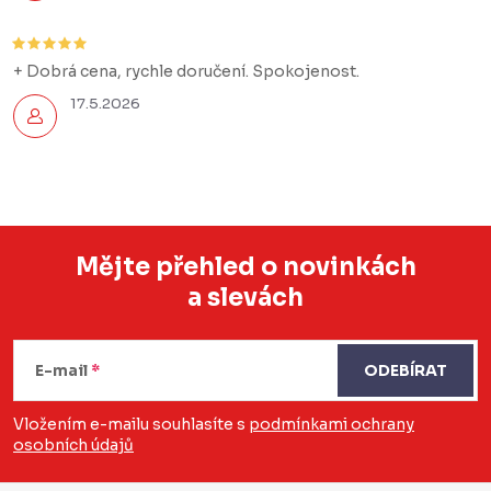
+ Dobrá cena, rychle doručení. Spokojenost.
17.5.2026
Mějte přehled o novinkách
a slevách
Z
á
E-mail
ODEBÍRAT
p
a
Vložením e-mailu souhlasíte s
podmínkami ochrany
osobních údajů
t