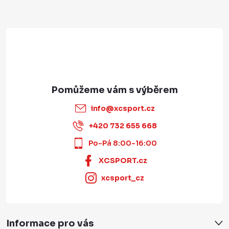
í
info
@
xcsport.cz
+420 732 655 668
Po-Pá 8:00-16:00
XCSPORT.cz
xcsport_cz
Informace pro vás