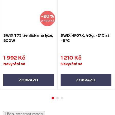
–20 %
2 490 Kč
SWIX T73, žehlička na lyže,
SWIX HF07X, 40g, -2°C až
500W
-8°C
1 992 Kč
1 210 Kč
Nevyrábí se
Nevyrábí se
ZOBRAZIT
ZOBRAZIT
High-contrast mode