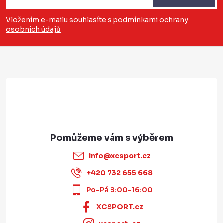
p
a
Vložením e-mailu souhlasíte s
podmínkami ochrany
osobních údajů
t
í
info
@
xcsport.cz
+420 732 655 668
Po-Pá 8:00-16:00
XCSPORT.cz