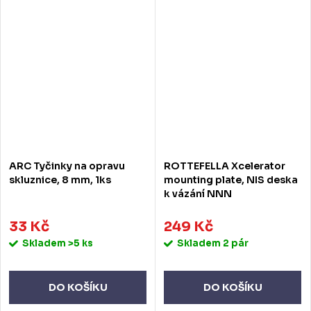
ARC Tyčinky na opravu
ROTTEFELLA Xcelerator
skluznice, 8 mm, 1ks
mounting plate, NIS deska
k vázání NNN
33 Kč
249 Kč
Skladem
>5 ks
Skladem
2 pár
DO KOŠÍKU
DO KOŠÍKU