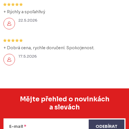
+ Rýchly a spoľahlivý
22.5.2026
+ Dobrá cena, rychle doručení. Spokojenost.
17.5.2026
Mějte přehled o novinkách
a slevách
Z
á
E-mail
ODEBÍRAT