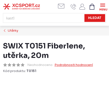
Přejít
NÁKUPN
KOŠÍK
na
obsah
HLEDAT
Utěrky
SWIX T0151 Fiberlene,
utěrka, 20m
Neohodnoceno
Podrobnosti hodnocení
Kód produktu:
T0151