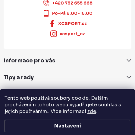
+420 732 655 668
Po-Pá 8:00-16:00
XCSPORT.cz
xcsport_cz
Informace pro vás
Tipy a rady
Servis a služby
Tento web používá soubory cookie. Dalším
procházením tohoto webu vyjadřujete souhlas s
Přijímáme online platby
jejich používáním.. Více informací
zde
.
Nastavení