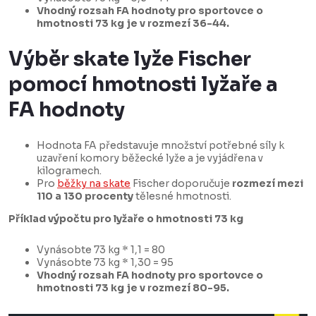
Vhodný rozsah FA hodnoty pro sportovce o
hmotnosti 73 kg je v rozmezí 36-44.
Výběr skate lyže Fischer
pomocí hmotnosti lyžaře a
FA hodnoty
Hodnota FA představuje množství potřebné síly k
uzavření komory běžecké lyže a je vyjádřena v
kilogramech.
Pro
běžky na skate
Fischer doporučuje
rozmezí mezi
110 a 130 procenty
tělesné hmotnosti.
Příklad výpočtu pro lyžaře o hmotnosti 73 kg
Vynásobte 73 kg * 1,1 = 80
Vynásobte 73 kg * 1,30 = 95
Vhodný rozsah FA hodnoty pro sportovce o
hmotnosti 73 kg je v rozmezí 80-95.