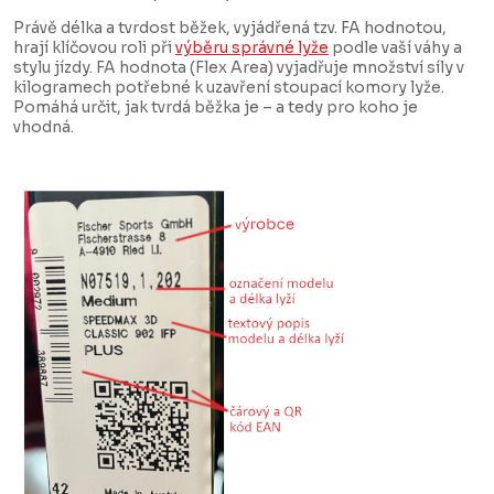
Právě délka a tvrdost běžek, vyjádřená tzv. FA hodnotou,
hrají klíčovou roli při
výběru správné lyže
podle vaší váhy a
stylu jízdy. FA hodnota (Flex Area) vyjadřuje množství síly v
kilogramech potřebné k uzavření stoupací komory lyže.
Pomáhá určit, jak tvrdá běžka je – a tedy pro koho je
vhodná.