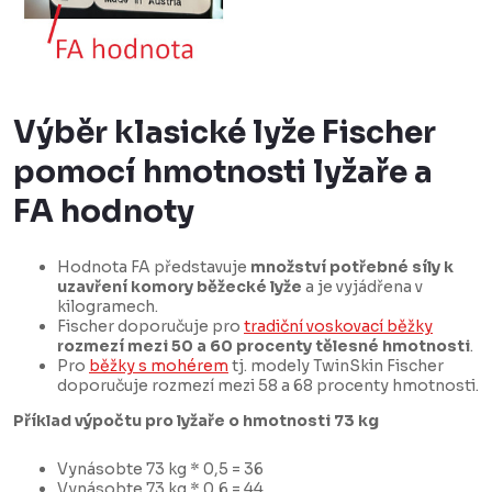
Výběr klasické lyže Fischer
pomocí hmotnosti lyžaře a
FA hodnoty
Hodnota FA představuje
množství potřebné síly k
uzavření komory běžecké lyže
a je vyjádřena v
kilogramech.
Fischer doporučuje pro
tradiční voskovací běžky
rozmezí mezi 50 a 60 procenty tělesné hmotnosti
.
Pro
běžky s mohérem
tj. modely TwinSkin Fischer
doporučuje rozmezí mezi 58 a 68 procenty hmotnosti.
Příklad výpočtu pro lyžaře o hmotnosti 73 kg
Vynásobte 73 kg * 0,5 = 36
Vynásobte 73 kg * 0,6 = 44