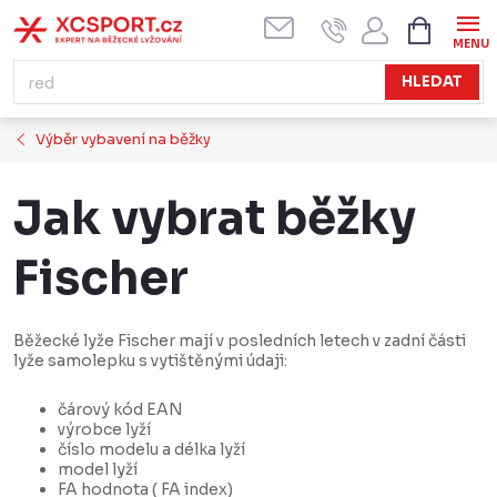
Přejít
NÁKUPN
KOŠÍK
na
obsah
HLEDAT
Výběr vybavení na běžky
Jak vybrat běžky
Fischer
Běžecké lyže Fischer mají v posledních letech v zadní části
lyže samolepku s vytištěnými údaji:
čárový kód EAN
výrobce lyží
číslo modelu a délka lyží
model lyží
FA hodnota ( FA index)