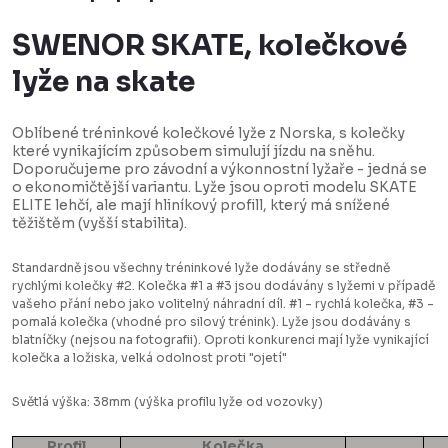
SWENOR SKATE, kolečkové
lyže na skate
Oblíbené tréninkové kolečkové lyže z Norska, s kolečky
které vynikajícím způsobem simulují jízdu na sněhu.
Doporučujeme pro závodní a výkonnostní lyžaře - jedná se
o ekonomičtější variantu. Lyže jsou oproti modelu SKATE
ELITE lehčí, ale mají hliníkový profill, který má snížené
těžištěm (vyšší stabilita).
Standardně jsou všechny tréninkové lyže dodávány se středně
rychlými kolečky #2. Kolečka #1 a #3 jsou dodávány s lyžemi v případě
vašeho přání nebo jako volitelný náhradní díl. #1 - rychlá kolečka, #3 -
pomalá kolečka (vhodné pro silový trénink). Lyže jsou dodávány s
blatníčky (nejsou na fotografii). Oproti konkurenci mají lyže vynikající
kolečka a ložiska, velká odolnost proti "ojetí"
Světlá výška: 38mm (výška profilu lyže od vozovky)
Profil
Kolečka