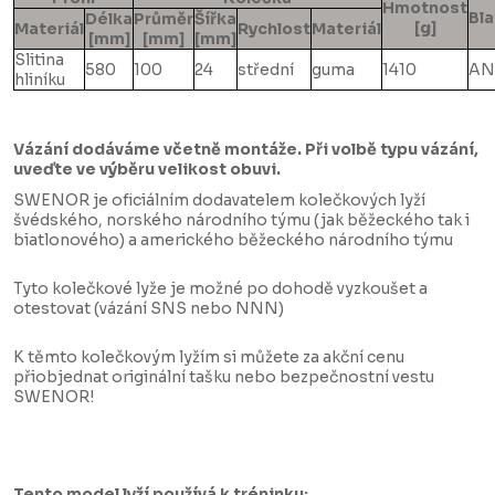
Hmotnost
Bla
Délka
Průměr
Šířka
[g]
Materiál
Rychlost
Materiál
[mm]
[mm]
[mm]
Slitina
580
100
24
střední
guma
1410
AN
hliníku
Vázání dodáváme včetně montáže. Při volbě typu vázání,
uveďte ve výběru velikost obuvi.
SWENOR je oficiálním dodavatelem kolečkových lyží
švédského, norského národního týmu (jak běžeckého tak i
biatlonového) a amerického běžeckého národního týmu
Tyto kolečkové lyže je možné po dohodě vyzkoušet a
otestovat (vázání SNS nebo NNN)
K těmto kolečkovým lyžím si můžete za akční cenu
přiobjednat originální tašku nebo bezpečnostní vestu
SWENOR!
Tento model lyží používá k tréninku: