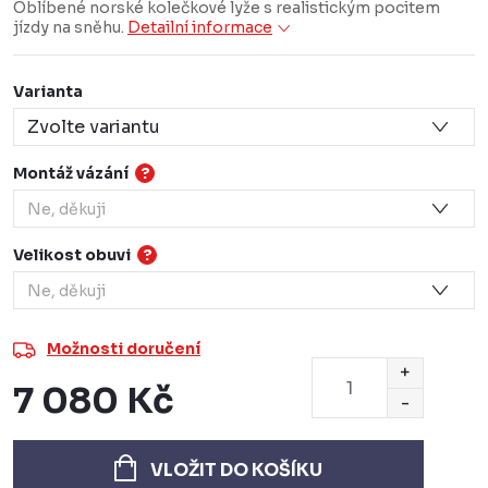
Oblíbené norské kolečkové lyže s realistickým pocitem
jízdy na sněhu.
Detailní informace
Varianta
Montáž vázání
?
Velikost obuvi
?
Možnosti doručení
7 080 Kč
Měrná
cena:
VLOŽIT DO KOŠÍKU