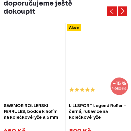
doporučujeme ještě
dokoupit
Akce
–15 %
1 050 Kč
SWENOR ROLLERSKI
LILLSPORT Legend Roller -
FERRULES, bodce k holím
černá, rukavice na
na kolečkové lyže 9,5 mm
kolečkové lyže