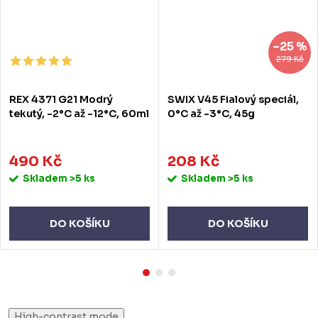
–25 %
279 Kč
REX 4371 G21 Modrý
SWIX V45 Fialový speciál,
tekutý, -2°C až -12°C, 60ml
0°C až -3°C, 45g
490 Kč
208 Kč
Skladem
>5 ks
Skladem
>5 ks
DO KOŠÍKU
DO KOŠÍKU
High-contrast mode