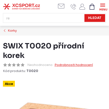
Přejít
NÁKUPN
KOŠÍK
na
obsah
HLEDAT
Korky
SWIX T0020 přírodní
korek
Neohodnoceno
Podrobnosti hodnocení
Kód produktu:
T0020
Akce