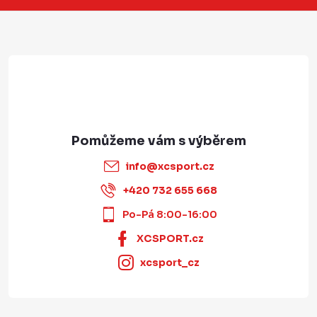
t
í
info
@
xcsport.cz
+420 732 655 668
Po-Pá 8:00-16:00
XCSPORT.cz
xcsport_cz