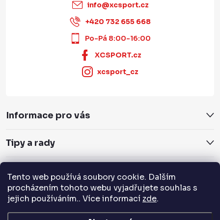
info
@
xcsport.cz
+420 732 655 668
Po-Pá 8:00-16:00
XCSPORT.cz
xcsport_cz
Informace pro vás
Tipy a rady
Servis a služby
Tento web používá soubory cookie. Dalším
procházením tohoto webu vyjadřujete souhlas s
Přijímáme online platby
jejich používáním.. Více informací
zde
.