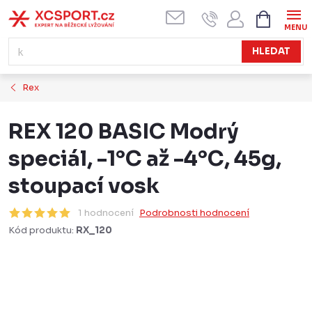
Přejít
NÁKUPN
KOŠÍK
na
obsah
HLEDAT
Rex
REX 120 BASIC Modrý
speciál, -1°C až -4°C, 45g,
stoupací vosk
1 hodnocení
Podrobnosti hodnocení
Kód produktu:
RX_120