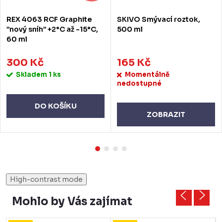
REX 4063 RCF Graphite
SKIVO Smývací roztok,
”nový sníh” +2°C až -15°C,
500 ml
60 ml
300 Kč
165 Kč
Skladem
1 ks
Momentálně
nedostupné
DO KOŠÍKU
ZOBRAZIT
High-contrast mode
Mohlo by Vás zajímat