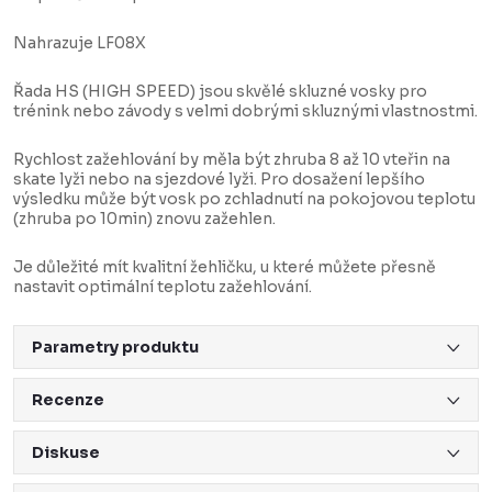
Nahrazuje LF08X
Řada HS (HIGH SPEED) jsou skvělé skluzné vosky pro
trénink nebo závody s velmi dobrými skluznými vlastnostmi.
Rychlost zažehlování by měla být zhruba 8 až 10 vteřin na
skate lyži nebo na sjezdové lyži. Pro dosažení lepšího
výsledku může být vosk po zchladnutí na pokojovou teplotu
(zhruba po 10min) znovu zažehlen.
Je důležité mít kvalitní žehličku, u které můžete přesně
nastavit optimální teplotu zažehlování.
Parametry produktu
Recenze
Diskuse