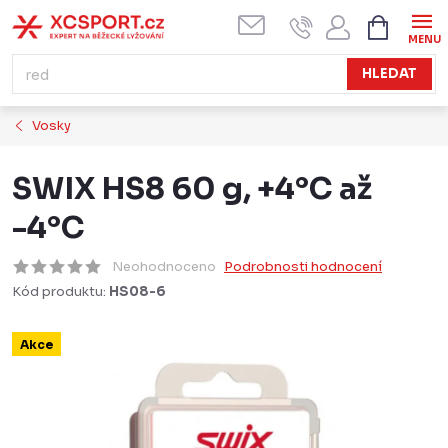
Přejít
NÁKUPN
KOŠÍK
na
obsah
HLEDAT
Vosky
SWIX HS8 60 g, +4°C až
-4°C
Neohodnoceno
Podrobnosti hodnocení
Kód produktu:
HS08-6
Akce