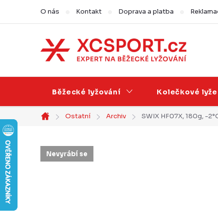
Přejít
O nás
Kontakt
Doprava a platba
Reklamac
na
obsah
Běžecké lyžování
Kolečkové lyže
Ostatní
Archiv
SWIX HF07X, 180g, -2°C 
Domů
Nevyrábí se