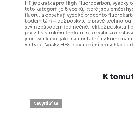
HF je zkratka pro High Fluorocarbon, vysoký 
této kategorii je 5 vosků, které jsou směsí 
fluoru, a obsahují vysoké procento fluorokar
bodem tání – což poskytuje právě technologi
svým způsobem jedinečné, jelikož poskytují b
použít v širokém teplotním rozsahu a odoláv
jsou vynikající jako samostatné i v kombinaci
vrstvou. Vosky HFX jsou ideální pro vlhké po
K tomut
Nevyrábí se