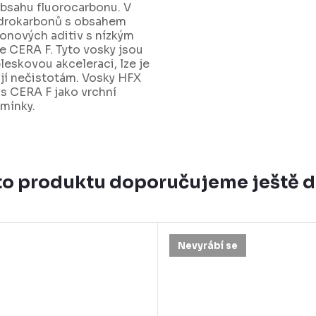
obsahu fluorocarbonu. V
hydrokarbonů s obsahem
bonových aditiv s nízkým
e CERA F. Tyto vosky jsou
leskovou akceleraci, lze je
ají nečistotám. Vosky HFX
 s CERA F jako vrchní
dmínky.
o produktu doporučujeme ještě 
Nevyrábí se