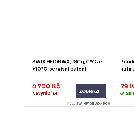
 až
SWIX HF10BWX, 180g, 0°C až
Pilní
+10°C, servisní balení
na hr
4 700 Kč
79 
RAZIT
ZOBRAZIT
Nevyrábí se
Sk
_LF10X-900
Kód:
SW_HF10BWX-900