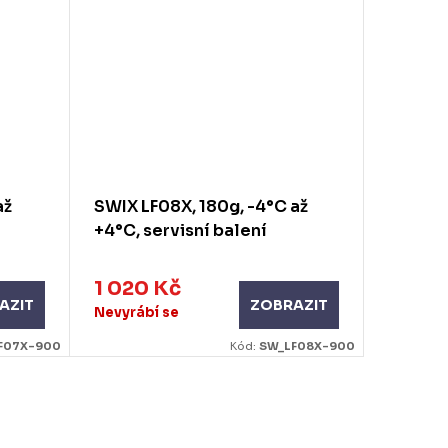
až
SWIX LF08X, 180g, -4°C až
KV+ VID
+4°C, servisní balení
asfalt,
lyže 1
1 020 Kč
350 
AZIT
ZOBRAZIT
Nevyrábí se
Skla
F07X-900
Kód:
SW_LF08X-900