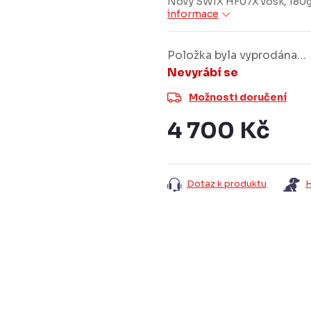
Nový SWIX HF07X vosk, 180g,
informace
Položka byla vyprodána…
Nevyrábí se
Možnosti doručení
4 700 Kč
Měrná
cena:
Dotaz k produktu
H