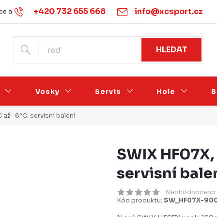
+420 732 655 668
info@xcsport.cz
e a vrácení
Obchodní podmínky
Ochrana osobních údajů
HLEDAT
Vosky
Servis
Hole
B
až -8°C. servisní balení
SWIX HF07X, 
servisní bale
Neohodnoceno
Kód produktu:
SW_HF07X-90