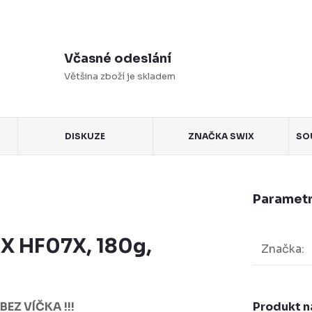
Včasné odeslání
Většina zboží je skladem
DISKUZE
ZNAČKA
SWIX
SO
Parametr
IX HF07X, 180g,
Značka
:
Produkt n
EZ VÍČKA !!!