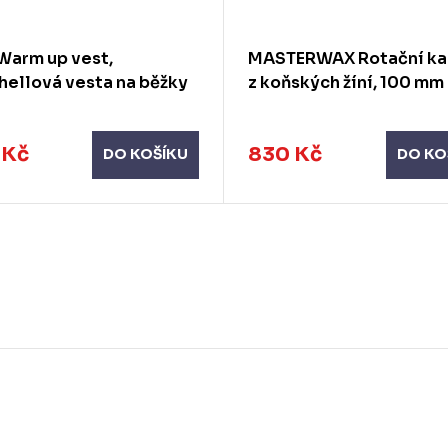
Warm up vest,
MASTERWAX Rotační ka
hellová vesta na běžky
z koňských žíní, 100 mm
 Kč
830 Kč
DO KOŠÍKU
DO KO