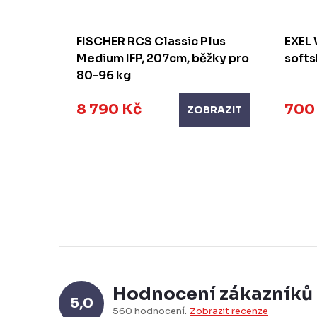
láhev
FISCHER RCS Classic Plus
EXEL 
Medium IFP, 207cm, běžky pro
softs
80-96 kg
8 790 Kč
700
KOŠÍKU
ZOBRAZIT
Hodnocení zákazníků
5,0
560 hodnocení
Zobrazit recenze