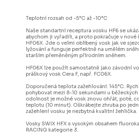
Teplotní rozsah od -5°C až -10°C
Naše standartní receptura vosku HF6 se ukázal
abychom ji vyřadili, a proto pokračuje v nové
HF06X. Jde o velmi oblíbený vosk jak ve sje
lyžování a funguje perfektně na umělém sněhu
starším přeměněným přírodním sněhem.
HF06X lze použít samostatně jako závodní vo
práškový vosk Cera F, např. FC06X.
Doporučená teplota zažehlování: 145°C. Rych
pohybovat mezi 8-10 sekundami u běžeckých a 
odolnost je možné vosk znovu ohřát, poté, c
teplotu (10 minut). Oškrábejte zhruba po jed
zažehlení vosku je nezbytná kvalitní žehlička.
Vosky SWIX HFX s vysokým obsahem fluoro
RACING kategorie 3.