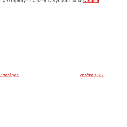
 pro teploty -2°C až -8°C. Výhodná cena!
Detailní
lídací pes
Značka:
Swix