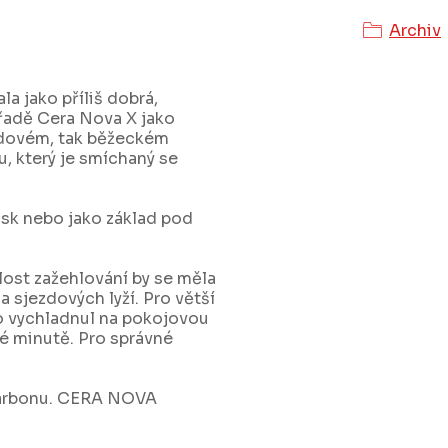
Archiv
a jako příliš dobrá,
 řadě Cera Nova X jako
zdovém, tak běžeckém
, který je smíchaný se
sk nebo jako základ pod
lost zažehlování by se měla
sjezdových lyží. Pro větší
o vychladnul na pokojovou
né minutě. Pro správné
karbonu. CERA NOVA