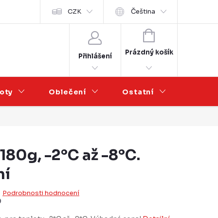
Velkoobchod
CZK
Čeština
NÁKUPNÍ
KOŠÍK
Prázdný košík
Přihlášení
oty
Oblečení
Ostatní
Výprod
180g, -2°C až -8°C.
ní
Podrobnosti hodnocení
0