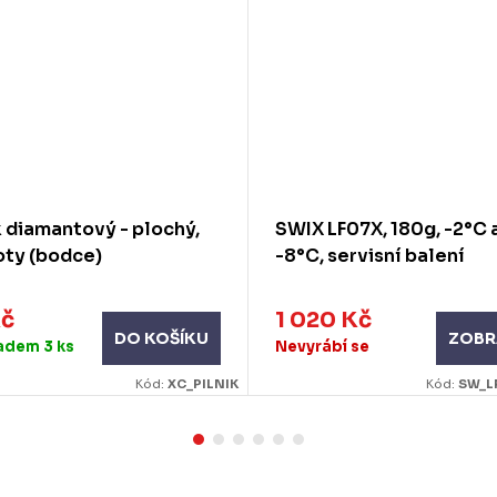
k diamantový - plochý,
SWIX LF07X, 180g, -2°C 
oty (bodce)
-8°C, servisní balení
Kč
1 020 Kč
ZOBR
DO KOŠÍKU
ladem
3 ks
Nevyrábí se
Kód:
XC_PILNIK
Kód:
SW_L