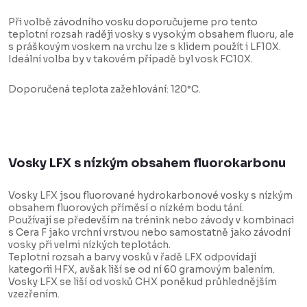
Při volbě závodního vosku doporučujeme pro tento
teplotní rozsah raději vosky s vysokým obsahem fluoru, ale
s práškovým voskem na vrchu lze s klidem použít i LF10X.
Ideální volba by v takovém případě byl vosk FC10X.
Doporučená teplota zažehlování: 120°C.
Vosky LFX s nízkým obsahem fluorokarbonu
Vosky LFX jsou fluorované hydrokarbonové vosky s nízkým
obsahem fluorových příměsí o nízkém bodu tání.
Používají se především na trénink nebo závody v kombinaci
s Cera F jako vrchní vrstvou nebo samostatně jako závodní
vosky při velmi nízkých teplotách.
Teplotní rozsah a barvy vosků v řadě LFX odpovídají
kategorii HFX, avšak liší se od ní 60 gramovým balením.
Vosky LFX se liší od vosků CHX poněkud průhlednějším
vzezřením.