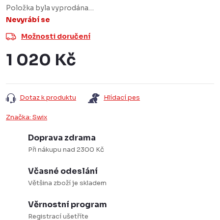
Položka byla vyprodána…
Nevyrábí se
Možnosti doručení
1 020 Kč
Měrná
cena:
Dotaz k produktu
Hlídací pes
Značka:
Swix
Doprava zdrama
Při nákupu nad 2300 Kč
Včasné odeslání
Většina zboží je skladem
Věrnostní program
Registrací ušetříte