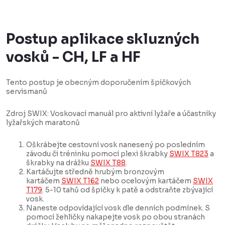
Postup aplikace skluzných
vosků - CH, LF a HF
Tento postup je obecným doporučením špičkových
servismanů
Zdroj SWIX: Voskovací manuál pro aktivní lyžaře a účastníky
lyžařských maratonů
Oškrábejte cestovní vosk nanesený po posledním
závodu či tréninku pomocí plexi škrabky
SWIX T823
a
škrabky na drážku
SWIX T88
.
Kartáčujte středně hrubým bronzovým
kartáčem
SWIX T162
nebo ocelovým kartáčem
SWIX
T179
. 5-10 tahů od špičky k patě a odstraňte zbývající
vosk.
Naneste odpovídající vosk dle denních podmínek. S
pomocí žehličky nakapejte vosk po obou stranách