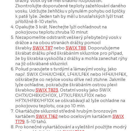
drážky. Vosk by se měl snadno rozpouštět.
Zkontrolujte doporučené teploty zažehlování daného
vosku. Udržujte žehličku v plynulém pohybu od špičky
k patě lyže. Jeden tah by měl u bruslařských lyží trvat
přibližně 8-10 vteřin.
Opakujte 3 krát. Nechejte lyži ochladnout na
pokojovou teplotu zhruba 10 minut
Nezapomeňte odstranit veškerý přebytečný vosk v
drážce a na obou stranách drážky pomocí
škrabky
SWIX T87
nebo
SWIX T88
. Doporučujeme
škrábat drážku před škrábáním skluznice pro případ,
že by škrabka vyskočila z drážky a mohla zanechat rýhy
na již oškrábané skluznici.
Pokud pracujete s tvrdými a lámavými vosky, jako
např. SWIX CH4X/CH6X, LF4X/LF6X nebo HF4X/HF6X,
oškrábejte co nejvíce vosku dříve než ztuhne. Jakmile
lyže ochladne, pokračujte škrábáním ostrou plexi
škrabkou
SWIX T823
. Ostatní vosky jako SWIX
CH7X/CH8X/CH10X, LF7X/LF8X/LF10X nebo
HF7X/HF8X/HF10X se oškrabávají až lyže ochladne na
pokojovou teplotu, cca po 10 min.
Okartáčujte skluznici středně hrubým bronzovým
kartáčem
SWIX T162
nebo ocelovým kartáčem
SWIX
T179
. 5-10 tahů.
Pro konečné vykartáčování a vyleštění použijte modrý