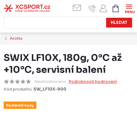
Přejít
NÁKUPN
KOŠÍK
na
obsah
HLEDAT
Archiv
SWIX LF10X, 180g, 0°C až
+10°C, servisní balení
Neohodnoceno
Podrobnosti hodnocení
Kód produktu:
SW_LF10X-900
Poslední kusy