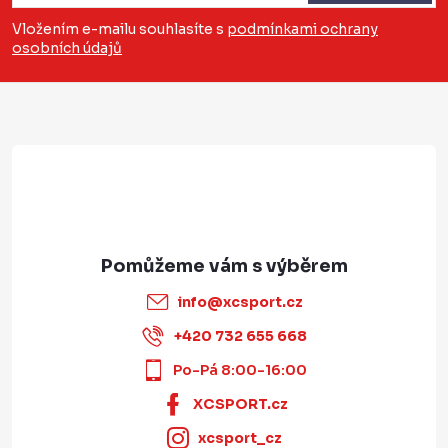
a
Vložením e-mailu souhlasíte s
podmínkami ochrany
osobních údajů
t
í
info
@
xcsport.cz
+420 732 655 668
Po-Pá 8:00-16:00
XCSPORT.cz
xcsport_cz