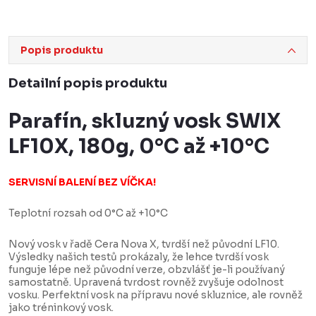
Popis produktu
Detailní popis produktu
Parafín, skluzný vosk SWIX
LF10X, 180g, 0°C až +10°C
SERVISNÍ BALENÍ BEZ VÍČKA!
Teplotní rozsah od 0°C až +10°C
Nový vosk v řadě Cera Nova X, tvrdší než původní LF10.
Výsledky našich testů prokázaly, že lehce tvrdší vosk
funguje lépe než původní verze, obzvlášť je-li používaný
samostatně. Upravená tvrdost rovněž zvyšuje odolnost
vosku. Perfektní vosk na přípravu nové skluznice, ale rovněž
jako tréninkový vosk.