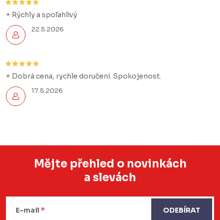
+ Rýchly a spoľahlivý
22.5.2026
+ Dobrá cena, rychle doručení. Spokojenost.
17.5.2026
Mějte přehled o novinkách
a slevách
Z
á
E-mail
ODEBÍRAT
p