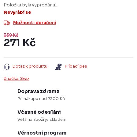
Položka byla vyprodána…
Nevyrábí se
Možnosti doručení
339 Kč
271 Kč
Měrná
cena:
Dotaz k produktu
Hlídací pes
Značka:
Swix
Doprava zdrama
Při nákupu nad 2300 Kč
Včasné odeslání
Většina zboží je skladem
Věrnostní program