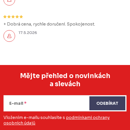
+ Dobrá cena, rychle doručení. Spokojenost.
17.5.2026
Mějte přehled o novinkách
a slevách
Z
á
E-mail
ODEBÍRAT
p
a
Vložením e-mailu souhlasíte s
podmínkami ochrany
osobních údajů
t