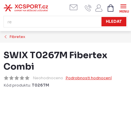
Přejít
NÁKUPN
KOŠÍK
na
obsah
HLEDAT
Fibretex
SWIX T0267M Fibertex
Combi
Neohodnoceno
Podrobnosti hodnocení
Kód produktu:
T0267M