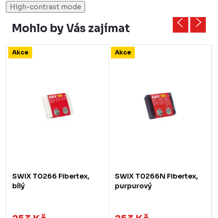
High-contrast mode
Mohlo by Vás zajímat
Akce
Akce
SWIX T0266 Fibertex,
SWIX T0266N Fibertex,
bílý
purpurový