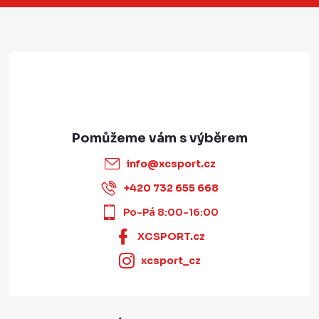
í
info
@
xcsport.cz
+420 732 655 668
Po-Pá 8:00-16:00
XCSPORT.cz
xcsport_cz