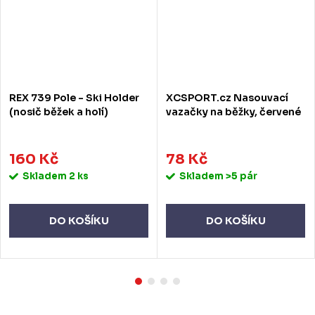
REX 739 Pole - Ski Holder
XCSPORT.cz Nasouvací
(nosič běžek a holí)
vazačky na běžky, červené
160 Kč
78 Kč
Skladem
2 ks
Skladem
>5 pár
DO KOŠÍKU
DO KOŠÍKU