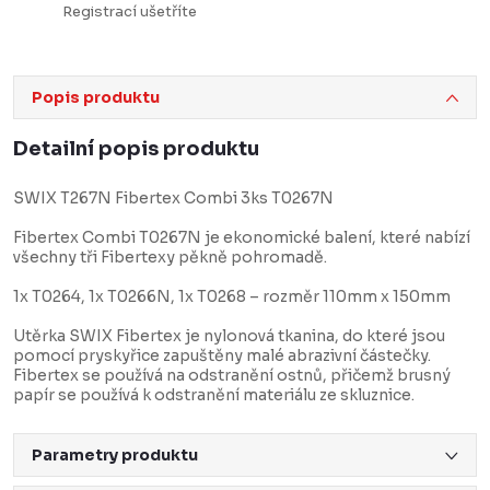
Registrací ušetříte
Popis produktu
Detailní popis produktu
SWIX T267N Fibertex Combi 3ks T0267N
Fibertex Combi T0267N je ekonomické balení, které nabízí
všechny tři Fibertexy pěkně pohromadě.
1x T0264, 1x T0266N, 1x T0268 – rozměr 110mm x 150mm
Utěrka SWIX Fibertex je nylonová tkanina, do které jsou
pomocí pryskyřice zapuštěny malé abrazivní částečky.
Fibertex se používá na odstranění ostnů, přičemž brusný
papír se používá k odstranění materiálu ze skluznice.
Parametry produktu