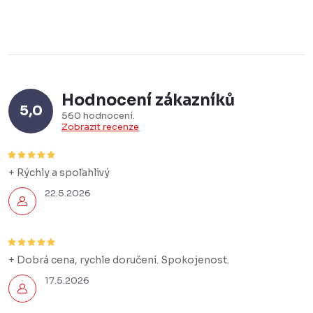
v
l
á
d
a
Hodnocení zákazníků
c
5,0
560 hodnocení
í
Zobrazit recenze
p
r
+ Rýchly a spoľahlivý
v
22.5.2026
k
y
v
+ Dobrá cena, rychle doručení. Spokojenost.
ý
p
17.5.2026
i