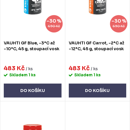
p
s
r
p
–30 %
–30 %
o
r
690 Kč
690 Kč
d
o
VAUHTI GF Blue, -3°C až
VAUHTI GF Carrot, -2°C až
u
d
-10°C, 45 g, stoupací vosk
-12°C, 45 g, stoupací vosk
k
u
t
483 Kč
483 Kč
k
/ ks
/ ks
Skladem
1 ks
Skladem
1 ks
ů
t
ů
DO KOŠÍKU
DO KOŠÍKU