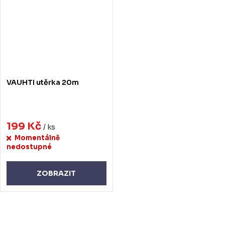
VAUHTI utěrka 20m
199 Kč
/ ks
Momentálně
nedostupné
ZOBRAZIT
O