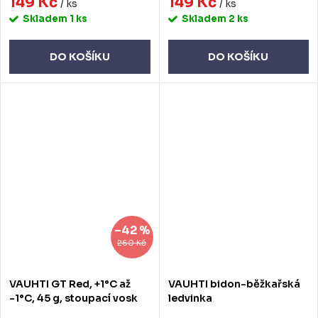
149 Kč
149 Kč
/ ks
/ ks
Skladem
1 ks
Skladem
2 ks
DO KOŠÍKU
DO KOŠÍKU
–42 %
260 Kč
VAUHTI GT Red, +1°C až
VAUHTI bidon-běžkařská
-1°C, 45 g, stoupací vosk
ledvinka