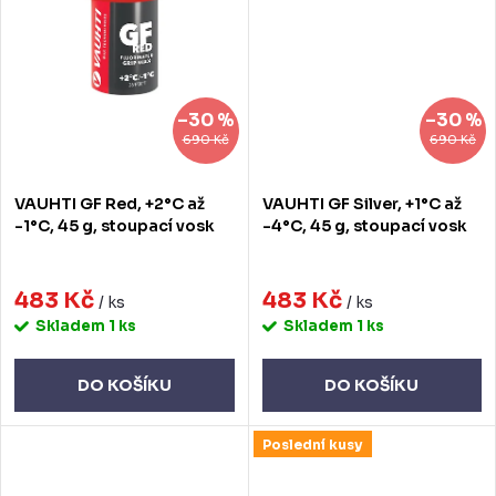
–30 %
–30 %
690 Kč
690 Kč
VAUHTI GF Red, +2°C až
VAUHTI GF Silver, +1°C až
-1°C, 45 g, stoupací vosk
-4°C, 45 g, stoupací vosk
483 Kč
483 Kč
/ ks
/ ks
Skladem
1 ks
Skladem
1 ks
DO KOŠÍKU
DO KOŠÍKU
Poslední kusy