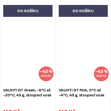
DO KOŠÍKU
DO KOŠÍKU
–42 %
–42 %
260 Kč
260 Kč
VAUHTI GT Green, -6°C až
VAUHTI GT Pink, 0°C až
-20°C, 45 g, stoupací vosk
-4°C, 45 g, stoupací vosk