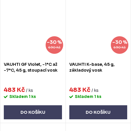
–30 %
–30 %
690 Kč
690 Kč
VAUHTI GF Violet, -1°C až
VAUHTI K-base, 45 g,
-7°C, 45 g, stoupací vosk
základový vosk
483 Kč
483 Kč
/ ks
/ ks
Skladem
1 ks
Skladem
1 ks
DO KOŠÍKU
DO KOŠÍKU