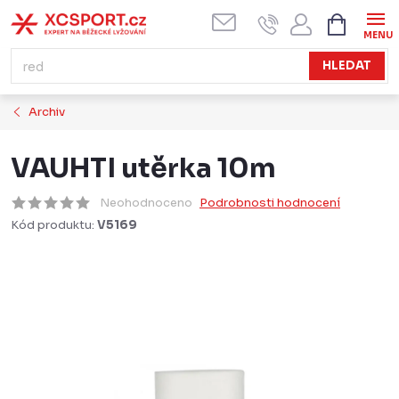
Přejít
NÁKUPN
KOŠÍK
na
obsah
HLEDAT
Archiv
VAUHTI utěrka 10m
Neohodnoceno
Podrobnosti hodnocení
Kód produktu:
V5169