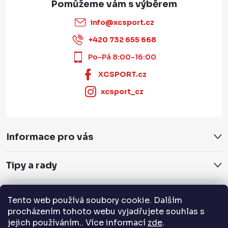
info
@
xcsport.cz
+420 732 655 668
Po-Pá 8:00-16:00
XCSPORT.cz
xcsport_cz
Informace pro vás
Tipy a rady
Servis a služby
Tento web používá soubory cookie. Dalším
procházením tohoto webu vyjadřujete souhlas s
jejich používáním.. Více informací
zde
.
Přijímáme online platby