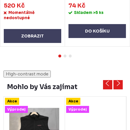
520 Kč
74 Kč
Momentálně
Skladem
>5 ks
nedostupné
DO KOŠÍKU
ZOBRAZIT
High-contrast mode
Mohlo by Vás zajímat
Akce
Akce
Výprodej
Výprodej