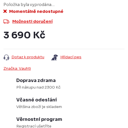
Položka byla vyprodána…
Momentálně nedostupné
Možnosti doručení
3 690 Kč
Měrná
cena:
Dotaz k produktu
Hlídací pes
Značka:
Vauhti
Doprava zdrama
Při nákupu nad 2300 Kč
Včasné odeslání
Většina zboží je skladem
Věrnostní program
Registrací ušetříte