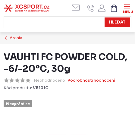
Přejít
NÁKUPN
KOŠÍK
na
obsah
HLEDAT
Archiv
VAUHTI FC POWDER COLD,
-6/-20°C, 30g
Neohodnoceno
Podrobnosti hodnocení
Kód produktu:
V5101C
Nevyrábí se