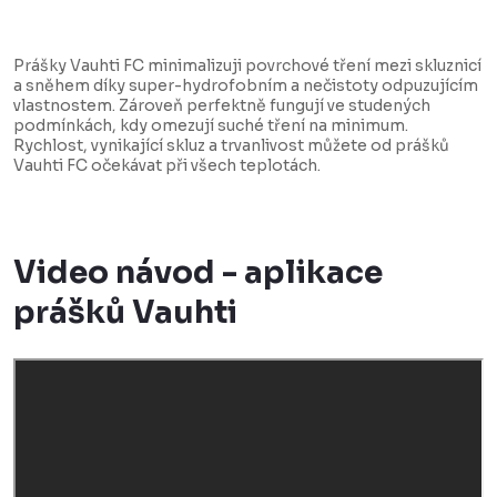
Prášky Vauhti FC minimalizuji povrchové tření mezi skluznicí
a sněhem díky super-hydrofobním a nečistoty odpuzujícím
vlastnostem. Zároveň perfektně fungují ve studených
podmínkách, kdy omezují suché tření na minimum.
Rychlost, vynikající skluz a trvanlivost můžete od prášků
Vauhti FC očekávat při všech teplotách.
Video návod - aplikace
prášků Vauhti