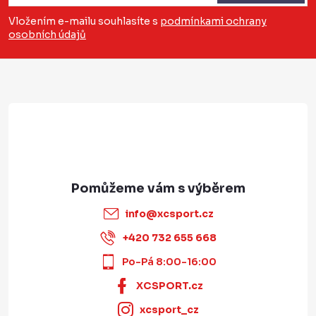
a
Vložením e-mailu souhlasíte s
podmínkami ochrany
osobních údajů
t
í
info
@
xcsport.cz
+420 732 655 668
Po-Pá 8:00-16:00
XCSPORT.cz
xcsport_cz