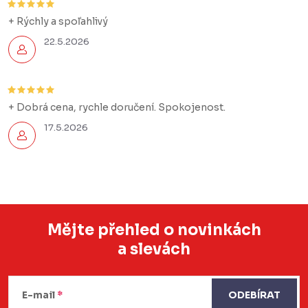
+ Rýchly a spoľahlivý
22.5.2026
+ Dobrá cena, rychle doručení. Spokojenost.
17.5.2026
Mějte přehled o novinkách
a slevách
Z
á
E-mail
ODEBÍRAT
p