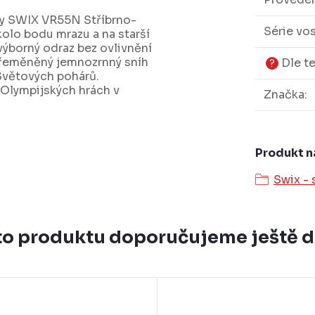
ky SWIX VR55N Stříbrno-
Série vo
kolo bodu mrazu a na starší
ýborný odraz bez ovlivnění
Přeměněný jemnozrnný sníh
Dle t
?
 Světových pohárů.
 Olympijských hrách v
Značka
:
Produkt n
Swix - 
o produktu doporučujeme ještě 