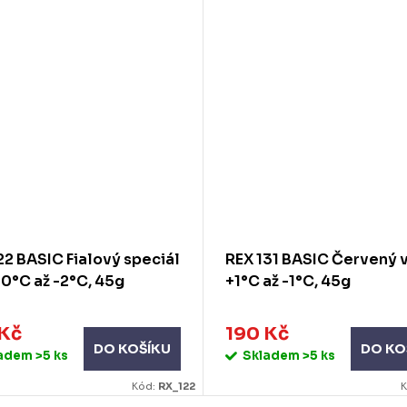
22 BASIC Fialový speciál
REX 131 BASIC Červený 
 0°C až -2°C, 45g
+1°C až -1°C, 45g
 Kč
190 Kč
DO KOŠÍKU
DO KO
ladem
>5 ks
Skladem
>5 ks
Kód:
RX_122