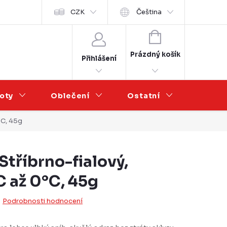
Velkoobchod
CZK
Čeština
NÁKUPNÍ
KOŠÍK
Prázdný košík
Přihlášení
oty
Oblečení
Ostatní
Výprod
°C, 45g
tříbrno-fialový,
C až 0°C, 45g
Podrobnosti hodnocení