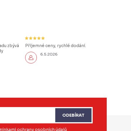
řadu zbývá
Příjemné ceny, rychlé dodání.
dy
6.5.2026
ODEBÍRAT
ínkami ochrany osobních údajů