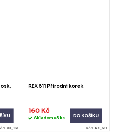
vosk,
REX 611 Přírodní korek
REX 61
160 Kč
150 K
ŠÍKU
DO KOŠÍKU
Skladem
>5 ks
Skla
Kód:
RX_131
Kód:
RX_611