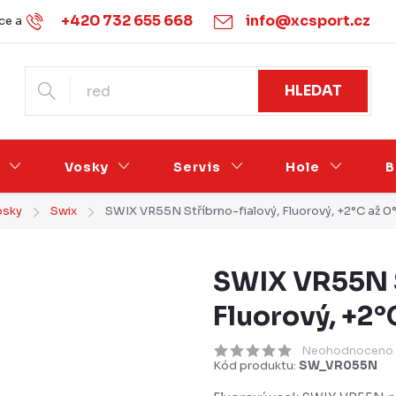
+420 732 655 668
info@xcsport.cz
e a vrácení
Obchodní podmínky
Ochrana osobních údajů
HLEDAT
Vosky
Servis
Hole
B
osky
Swix
SWIX VR55N Stříbrno-fialový, Fluorový, +2°C až 0
SWIX VR55N S
Fluorový, +2°
Neohodnoceno
Kód produktu:
SW_VR055N