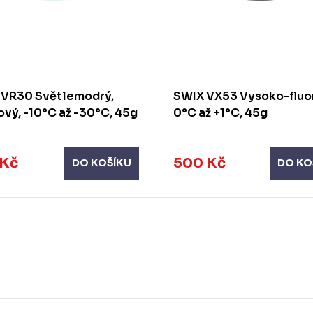
 VR30 Světlemodrý,
SWIX VX53 Vysoko-fluo
ový, -10°C až -30°C, 45g
0°C až +1°C, 45g
 Kč
500 Kč
DO KOŠÍKU
DO KO