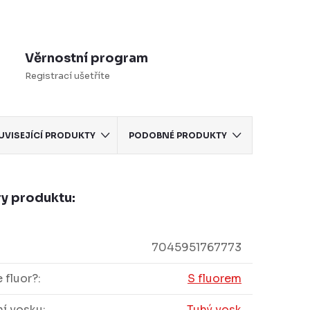
Věrnostní program
Registrací ušetříte
UVISEJÍCÍ PRODUKTY
PODOBNÉ PRODUKTY
y produktu:
7045951767773
 fluor?
:
S fluorem
í vosku
:
Tuhý vosk