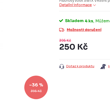
Fluorový vosk SWIX VR55N pro 
Detailní informace
Skladem
4 ks
Možnosti doručení
395 Kč
250 Kč
Měrná
cena:
Dotaz k produktu
H
–36 %
395 Kč