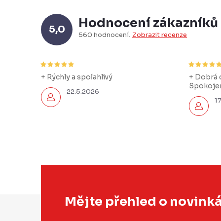
Hodnocení zákazníků
5,0
560 hodnocení
Zobrazit recenze
+ Rýchly a spoľahlivý
+ Dobrá c
Spokojen
22.5.2026
1
Z
Mějte přehled o novink
á