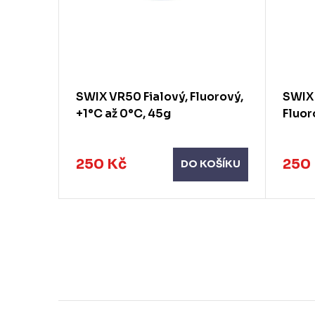
C až
SWIX VR50 Fialový, Fluorový,
SWIX
+1°C až 0°C, 45g
Fluor
250 Kč
250
KOŠÍKU
DO KOŠÍKU