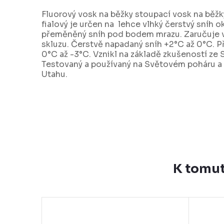
Fluorový vosk na běžky stoupací vosk na běž
fialový je určen na lehce vlhký čerstvý sníh o
přeměněný sníh pod bodem mrazu. Zaručuje v
skluzu. Čerstvě napadaný sníh +2°C až 0°C. 
0°C až -3°C. Vznikl na základě zkušeností ze
Testovaný a používaný na Světovém poháru a
Utahu.
K tomut
–10 %