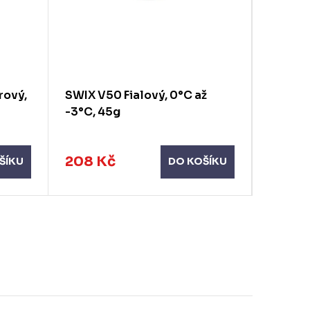
rový,
SWIX V50 Fialový, 0°C až
SWIX V4
-3°C, 45g
0°C až 
208 Kč
208 
ŠÍKU
DO KOŠÍKU