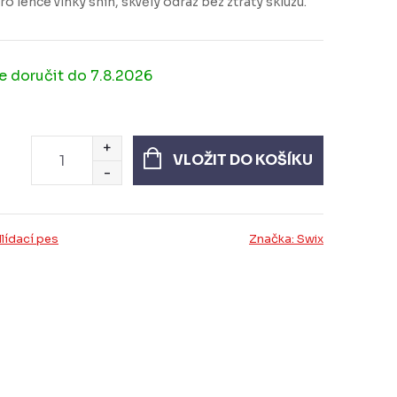
lehce vlhký sníh, skvělý odraz bez ztráty skluzu.
7.8.2026
VLOŽIT DO KOŠÍKU
lídací pes
Značka:
Swix