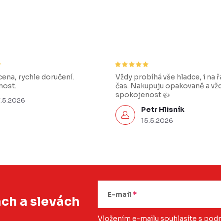
ena, rychle doručení.
Vždy probíhá vše hladce, i na 
ost.
čas. Nakupuju opakovaně a vž
spokojenost 👍
7.5.2026
Petr Hlisník
15.5.2026
E-mail
ách
a slevách
Vložením e-mailu souhlasíte s
podm