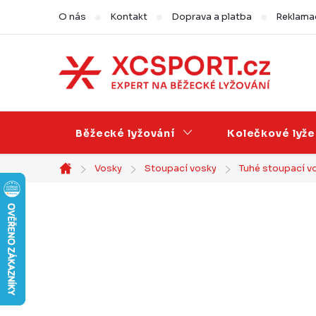
Přejít
O nás
Kontakt
Doprava a platba
Reklamac
na
obsah
Běžecké lyžování
Kolečkové lyže
Vosky
Stoupací vosky
Tuhé stoupací v
Domů