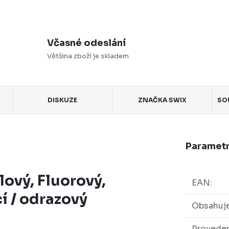
Včasné odeslání
Většina zboží je skladem
DISKUZE
ZNAČKA
SWIX
SO
Parametr
ový, Fluorový,
EAN
:
í / odrazový
Obsahuje
Proveden