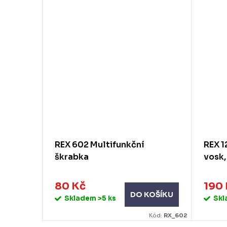
219 Kč
, 750
REX 602 Multifunkční
REX 1
škrabka
vosk,
80 Kč
190
KOŠÍKU
DO KOŠÍKU
Skladem
>5 ks
Sk
d:
14770032
Kód:
RX_602