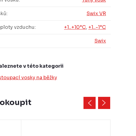
sků
:
Swix VR
eploty vzduchu
:
+1..+10°C
,
+1..-1°C
Swix
aleznete v této kategorii
stoupací vosky na běžky
dokoupit