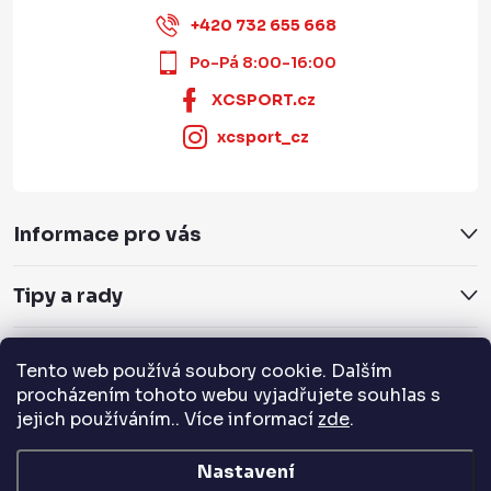
+420 732 655 668
Po-Pá 8:00-16:00
XCSPORT.cz
xcsport_cz
Informace pro vás
Tipy a rady
Servis a služby
Tento web používá soubory cookie. Dalším
procházením tohoto webu vyjadřujete souhlas s
jejich používáním.. Více informací
zde
.
Přijímáme online platby
Nastavení