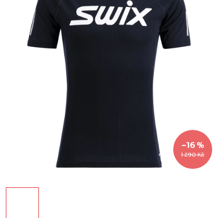
–16 %
1 290 Kč