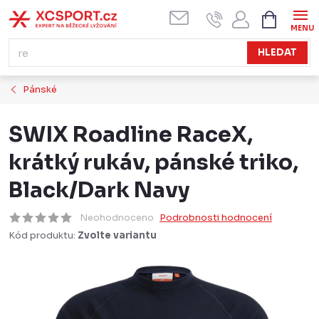
Přejít
NÁKUPN
KOŠÍK
na
obsah
HLEDAT
Pánské
SWIX Roadline RaceX,
krátký rukáv, pánské triko,
Black/Dark Navy
Neohodnoceno
Podrobnosti hodnocení
Kód produktu:
Zvolte variantu