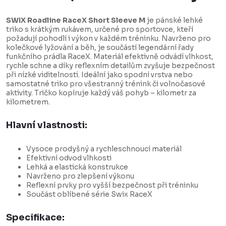
SWIX Roadline RaceX Short Sleeve M
je pánské lehké
triko s krátkým rukávem, určené pro sportovce, kteří
požadují pohodlí i výkon v každém tréninku. Navrženo pro
kolečkové lyžování a běh, je součástí legendární řady
funkčního prádla RaceX. Materiál efektivně odvádí vlhkost,
rychle schne a díky reflexním detailům zvyšuje bezpečnost
při nízké viditelnosti. Ideální jako spodní vrstva nebo
samostatné triko pro všestranný trénink či volnočasové
aktivity. Tričko kopíruje každý váš pohyb – kilometr za
kilometrem.
Hlavní vlastnosti:
Vysoce prodyšný a rychleschnoucí materiál
Efektivní odvod vlhkosti
Lehká a elastická konstrukce
Navrženo pro zlepšení výkonu
Reflexní prvky pro vyšší bezpečnost při tréninku
Součást oblíbené série Swix RaceX
Specifikace: