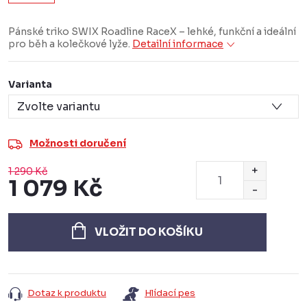
Pánské triko SWIX Roadline RaceX – lehké, funkční a ideální
pro běh a kolečkové lyže.
Detailní informace
Varianta
Možnosti doručení
1 290 Kč
1 079 Kč
Měrná
cena:
VLOŽIT DO KOŠÍKU
Dotaz k produktu
Hlídací pes