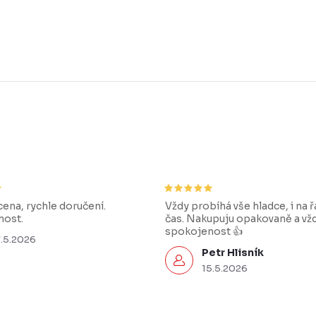
ena, rychle doručení.
Vždy probíhá vše hladce, i na 
ost.
čas. Nakupuju opakovaně a vž
spokojenost 👍
7.5.2026
Petr Hlisník
15.5.2026