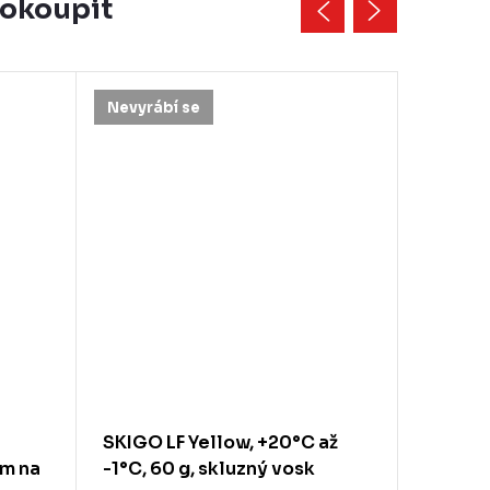
dokoupit
Nevyrábí se
SKIGO LF Yellow, +20°C až
REX 93
ím na
-1°C, 60 g, skluzný vosk
Gold, +