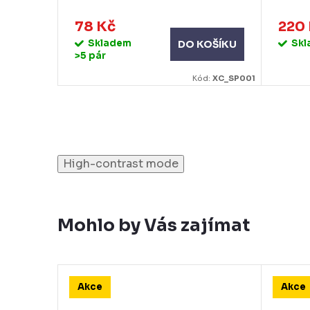
78 Kč
220
KOŠÍKU
Skladem
Sk
DO KOŠÍKU
>5 pár
Kód:
RD_K40
Kód:
XC_SP001
High-contrast mode
Mohlo by Vás zajímat
Akce
Akce