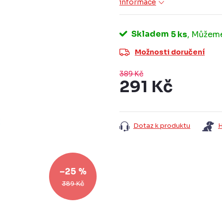
informace
Skladem
5 ks
Možnosti doručení
389 Kč
291 Kč
Měrná
cena:
Dotaz k produktu
H
–25 %
389 Kč