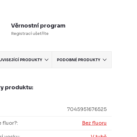
Věrnostní program
Registrací ušetříte
UVISEJÍCÍ PRODUKTY
PODOBNÉ PRODUKTY
y produktu:
7045951676525
 fluor?
:
Bez fluoru
í vosku
:
V tubě