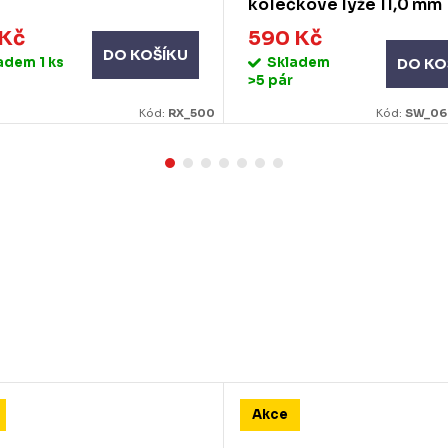
kolečkové lyže 11,0 mm
 Kč
590 Kč
DO KOŠÍKU
ladem
1 ks
Skladem
DO KO
>5 pár
Kód:
RX_500
Kód:
SW_06
Akce