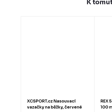
K tomut
–13 %
290 Kč
SSA,
XCSPORT.cz Nasouvací
REX 5
vazačky na běžky, červené
100 m