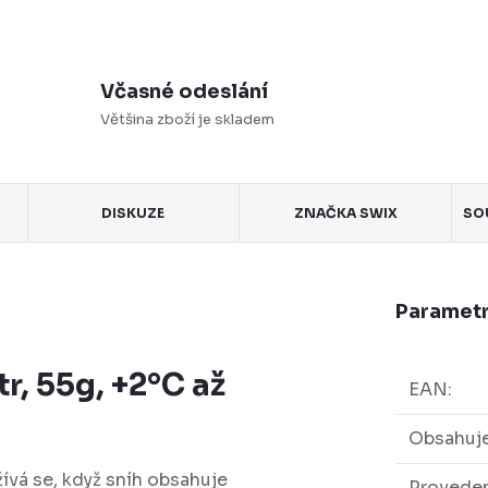
Včasné odeslání
Většina zboží je skladem
DISKUZE
ZNAČKA
SWIX
SO
Parametr
r, 55g, +2°C až
EAN
:
Obsahuje
ívá se, když sníh obsahuje
Proveden