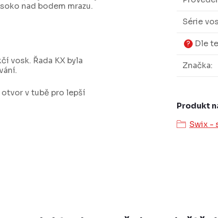
vysoko nad bodem mrazu.
Série vo
Dle t
?
kčí vosk. Řada KX byla
Značka
:
vání.
 otvor v tubě pro lepší
Produkt n
Swix - 