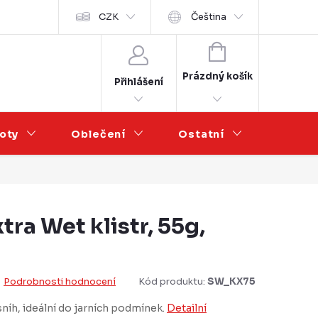
Velkoobchod
CZK
Čeština
NÁKUPNÍ
KOŠÍK
Prázdný košík
Přihlášení
oty
Oblečení
Ostatní
Výprod
ra Wet klistr, 55g,
Podrobnosti hodnocení
Kód produktu:
SW_KX75
níh, ideální do jarních podmínek.
Detailní