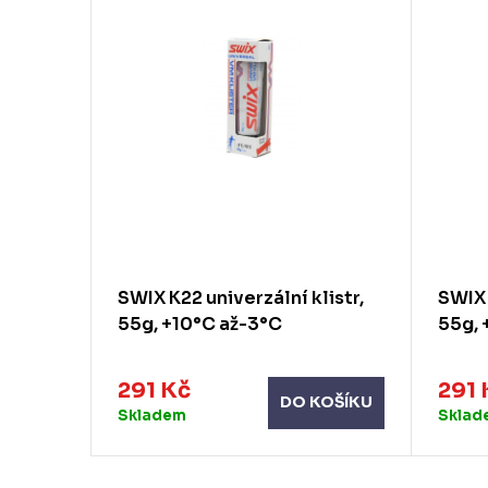
klistr,
SWIX K22 univerzální klistr,
SWIX 
10°C
55g, +10°C až-3°C
55g, 
291 Kč
291 
KOŠÍKU
DO KOŠÍKU
Skladem
Sklad