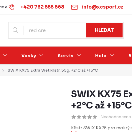
+420 732 655 668
info@xcsport.cz
e a vrácení
Obchodní podmínky
Ochrana osobních údajů
HLEDAT
Vosky
Servis
Hole
B
SWIX KX75 Extra Wet klistr, 55g, +2°C až +15°C
SWIX KX75 Ext
+2°C až +15°C
Neohodnoceno
Klistr SWIX KX75 pro mokrý s