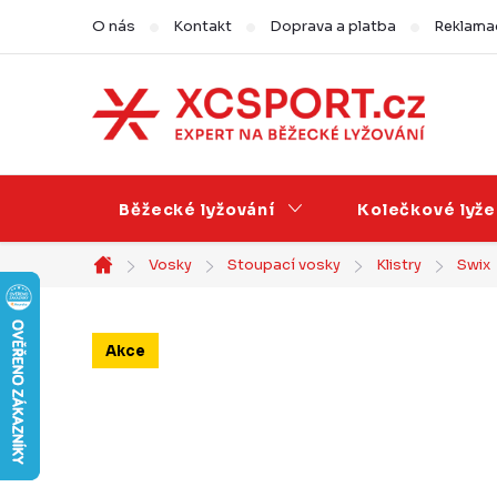
Přejít
O nás
Kontakt
Doprava a platba
Reklamac
na
obsah
Běžecké lyžování
Kolečkové lyže
Vosky
Stoupací vosky
Klistry
Swix
Domů
Akce