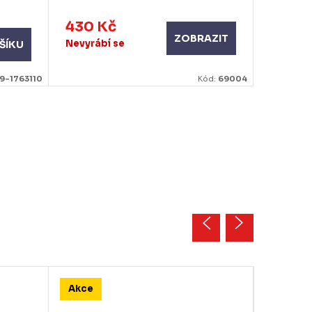
430 Kč
520 K
ZOBRAZIT
Nevyrábí se
Mome
ŠÍKU
nedost
9-1763110
Kód:
69004
Akce
Akce