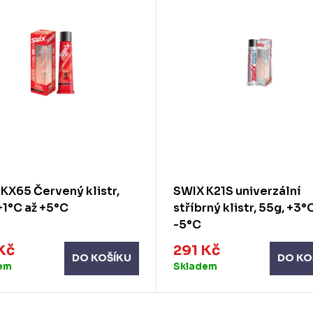
KX65 Červený klistr,
SWIX K21S univerzální
+1°C až +5°C
stříbrný klistr, 55g, +3°
-5°C
Kč
291 Kč
DO KOŠÍKU
DO KO
em
Skladem