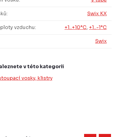
sků
:
Swix KX
eploty vzduchu
:
+1..+10°C
,
+1..-1°C
Swix
aleznete v této kategorii
stoupací vosky, klistry