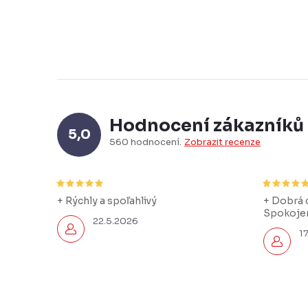
Hodnocení zákazníků
5,0
560 hodnocení
Zobrazit recenze
+ Rýchly a spoľahlivý
+ Dobrá c
Spokojen
22.5.2026
1