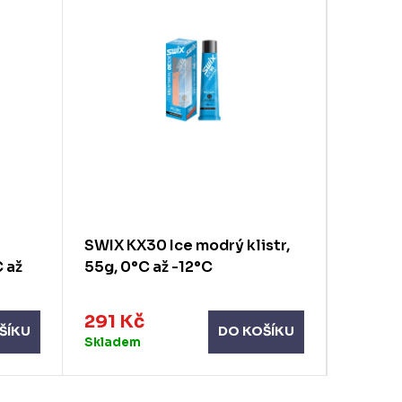
Výprod
SWIX KX30 Ice modrý klistr,
SWIX KX
C až
55g, 0°C až -12°C
-2°C a
291 Kč
268 K
ŠÍKU
DO KOŠÍKU
Skladem
Sklade