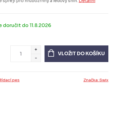
e spreji pro hrubozrnný a ledový sníh.
Detailní
11.8.2026
VLOŽIT DO KOŠÍKU
lídací pes
Značka:
Swix