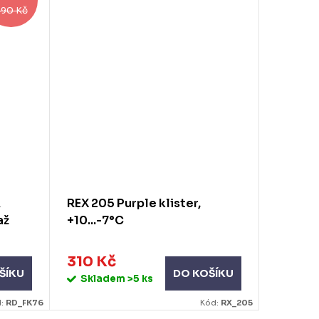
90 Kč
R
REX 205 Purple klister,
RODE K
až
+10...-7°C
+1°C až
310 Kč
252 K
ŠÍKU
DO KOŠÍKU
Skladem
>5 ks
Skla
d:
RD_FK76
Kód:
RX_205