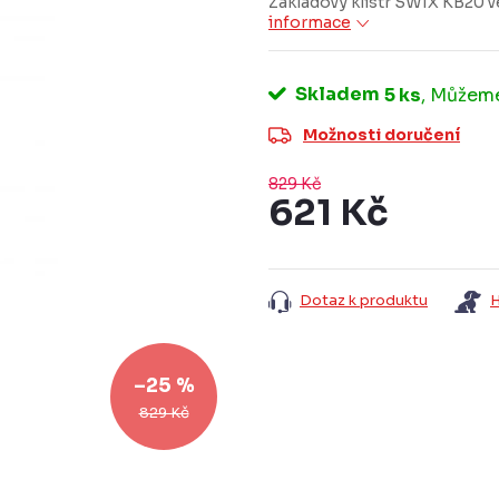
Základový klistr SWIX KB20 v
informace
Skladem
5 ks
Možnosti doručení
829 Kč
621 Kč
Měrná
cena:
Dotaz k produktu
H
–25 %
829 Kč