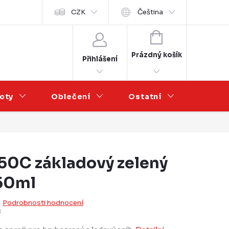
Velkoobchod
CZK
Čeština
NÁKUPNÍ
KOŠÍK
Prázdný košík
Přihlášení
oty
Oblečení
Ostatní
Výprod
50C základový zelený
150ml
Podrobnosti hodnocení
C