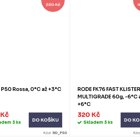
230 Kč
4
P50 Rossa, 0°C až +3°C
RODE FK76 FAST KLISTE
MULTIGRADE 60g, -6°C 
+6°C
 Kč
320 Kč
DO KOŠÍKU
DO KO
ladem
3 ks
Skladem
3 ks
Kód:
RD_P50
Kó