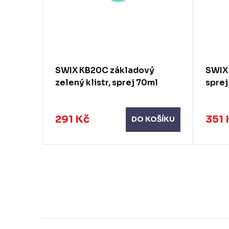
istr,
SWIX KB20C základový
SWIX 
zelený klistr, sprej 70ml
sprej
291 Kč
351 
KOŠÍKU
DO KOŠÍKU