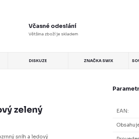
Včasné odeslání
Většina zboží je skladem
DISKUZE
ZNAČKA
SWIX
SO
Parametr
vý zelený
EAN
:
Obsahuje
ozrnný sníh a ledový
Proveden