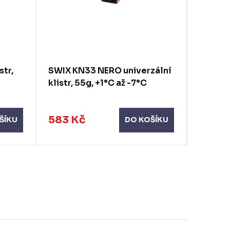
str,
SWIX KN33 NERO univerzální
SWIX K
klistr, 55g, +1°C až -7°C
klistr,
583 Kč
329 K
ŠÍKU
DO KOŠÍKU