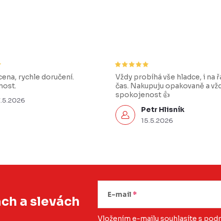
ena, rychle doručení.
Vždy probíhá vše hladce, i na 
ost.
čas. Nakupuju opakovaně a vž
spokojenost 👍
7.5.2026
Petr Hlisník
15.5.2026
E-mail
ách
a slevách
Vložením e-mailu souhlasíte s
podm