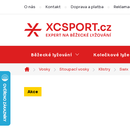
Přejít
O nás
Kontakt
Doprava a platba
Reklamac
na
obsah
Běžecké lyžování
Kolečkové lyže
Vosky
Stoupací vosky
Klistry
Swix
Domů
Akce