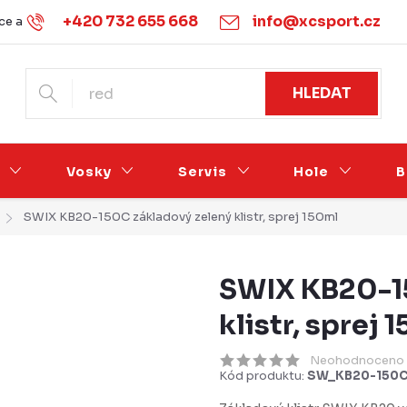
+420 732 655 668
info@xcsport.cz
e a vrácení
Obchodní podmínky
Ochrana osobních údajů
HLEDAT
Vosky
Servis
Hole
B
SWIX KB20-150C základový zelený klistr, sprej 150ml
SWIX KB20-1
klistr, sprej 
Neohodnoceno
Kód produktu:
SW_KB20-150