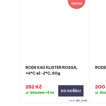
290 Kč
290 Kč
LET,
RODE K40 KLISTER ROSSA,
RODE 
+4°C až -2°C, 60g
252 Kč
200
KOŠÍKU
DO KOŠÍKU
Skladem
>5 ks
Sk
Kód:
RD_K30
Kód:
RD_K40