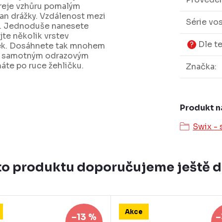
preje vzhůru pomalým
an drážky. Vzdálenost mezi
Série vo
cm. Jednoduše nanesete
jte několik vrstev
Dle t
?
ek. Dosáhnete tak mnohem
en samotným odrazovým
te po ruce žehličku.
Značka
:
Produkt n
Swix - 
o produktu doporučujeme ještě 
Akce
–13 %
–