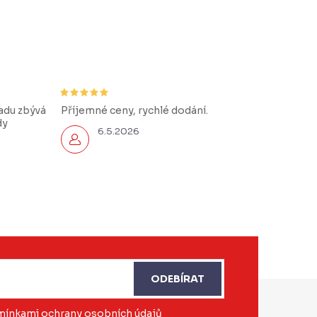
řadu zbývá
Příjemné ceny, rychlé dodání.
dy
6.5.2026
ODEBÍRAT
ínkami ochrany osobních údajů