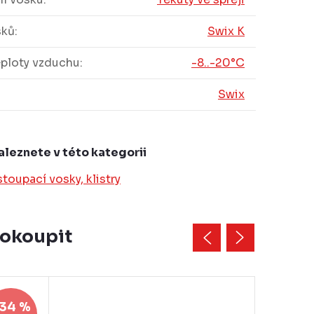
sků
:
Swix K
eploty vzduchu
:
-8..-20°C
Swix
aleznete v této kategorii
stoupací vosky, klistry
dokoupit
Akce
34 %