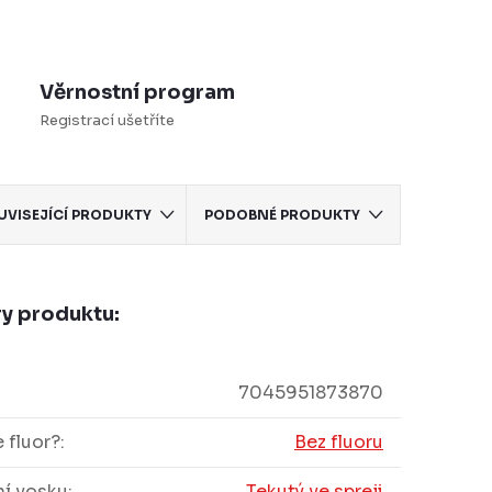
Věrnostní program
Registrací ušetříte
UVISEJÍCÍ PRODUKTY
PODOBNÉ PRODUKTY
y produktu:
7045951873870
 fluor?
:
Bez fluoru
í vosku
:
Tekutý ve spreji