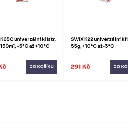
K65C univerzální klistr,
SWIX K22 univerzální kli
 150ml, -5°C až +10°C
55g, +10°C až-3°C
Kč
291 Kč
DO KOŠÍKU
DO KO