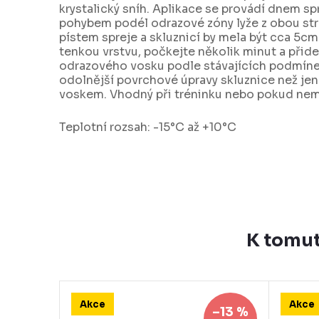
krystalický sníh. Aplikace se provádí dnem s
pohybem podél odrazové zóny lyže z obou str
pístem spreje a skluznicí by mela být cca 5
tenkou vrstvu, počkejte několik minut a přide
odrazového vosku podle stávajících podmín
odolnější povrchové úpravy skluznice než j
voskem. Vhodný při tréninku nebo pokud nemá
Teplotní rozsah: -15°C až +10°C
K tomut
Akce
Akce
–13 %
–13 %