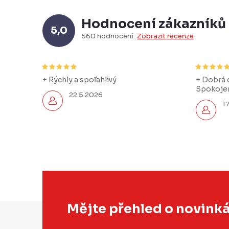
Hodnocení zákazníků
5,0
560 hodnocení
Zobrazit recenze
+ Rýchly a spoľahlivý
+ Dobrá c
Spokojen
22.5.2026
1
Z
Mějte přehled o novink
á