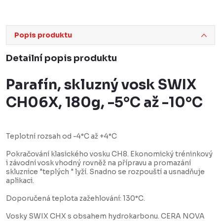
Popis produktu
Detailní popis produktu
Parafín, skluzný vosk SWIX
CH06X, 180g, -5°C až -10°C
Teplotní rozsah od -4°C až +4°C
Pokračování klasického vosku CH8. Ekonomický tréninkový
i závodní vosk vhodný rovněž na přípravu a promazání
skluznice "teplých " lyží. Snadno se rozpouští a usnadňuje
aplikaci.
Doporučená teplota zažehlování: 130°C.
Vosky SWIX CHX s obsahem hydrokarbonu. CERA NOVA