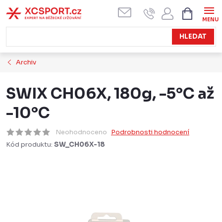
Přejít
NÁKUPN
KOŠÍK
na
obsah
HLEDAT
Archiv
SWIX CH06X, 180g, -5°C až
-10°C
Neohodnoceno
Podrobnosti hodnocení
Kód produktu:
SW_CH06X-18