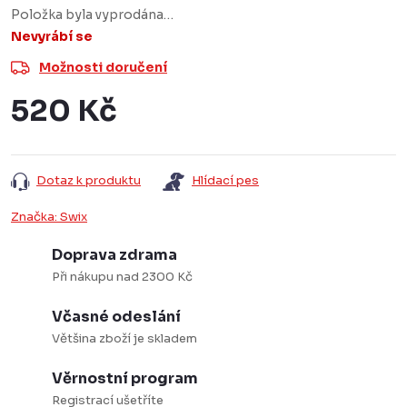
Položka byla vyprodána…
Nevyrábí se
Možnosti doručení
520 Kč
Měrná
cena:
Dotaz k produktu
Hlídací pes
Značka:
Swix
Doprava zdrama
Při nákupu nad 2300 Kč
Včasné odeslání
Většina zboží je skladem
Věrnostní program
Registrací ušetříte