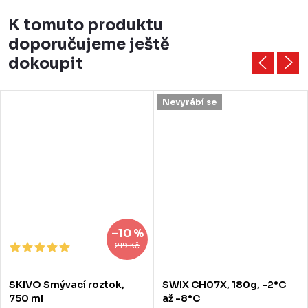
K tomuto produktu
doporučujeme ještě
dokoupit
Nevyrábí se
–10 %
219 Kč
SKIVO Smývací roztok,
SWIX CH07X, 180g, -2°C
750 ml
až -8°C