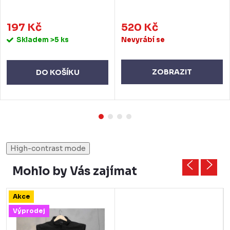
197 Kč
520 Kč
Skladem
>5 ks
Nevyrábí se
ZOBRAZIT
DO KOŠÍKU
High-contrast mode
Mohlo by Vás zajímat
Akce
Výprodej