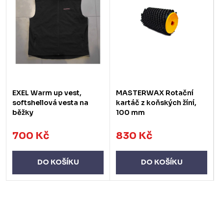
EXEL Warm up vest,
MASTERWAX Rotační
softshellová vesta na
kartáč z koňských žíní,
běžky
100 mm
700 Kč
830 Kč
DO KOŠÍKU
DO KOŠÍKU