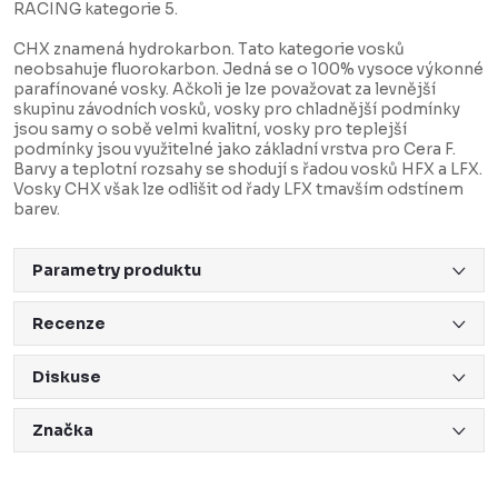
RACING kategorie 5.
CHX znamená hydrokarbon. Tato kategorie vosků
neobsahuje fluorokarbon. Jedná se o 100% vysoce výkonné
parafínované vosky. Ačkoli je lze považovat za levnější
skupinu závodních vosků, vosky pro chladnější podmínky
jsou samy o sobě velmi kvalitní, vosky pro teplejší
podmínky jsou využitelné jako základní vrstva pro Cera F.
Barvy a teplotní rozsahy se shodují s řadou vosků HFX a LFX.
Vosky CHX však lze odlišit od řady LFX tmavším odstínem
barev.
Parametry produktu
Recenze
Diskuse
Značka