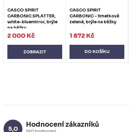
CASCO SPIRIT
CASCO SPIRIT
CARBONIC SPLATTER,
CARBONIC - limetkově
white-bluemirror, brýle
zelené, brýle na běžky
na běžky
2 000 Kč
1 872 Kč
DO KOŠÍKU
ZOBRAZIT
Hodnocení zákazníků
5,0
560 hodnocení