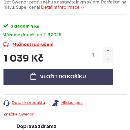
Štít Swenor proti sněhu s nastavitelným sklem. Perfektní na
hlavu. Super cena!
Detailní informace
Skladem
4 ks
11.8.2026
Možnosti doručení
1 039 Kč
Měrná
cena:
VLOŽIT DO KOŠÍKU
Dotaz k produktu
Hlídací pes
Značka:
Swenor
Doprava zdrama