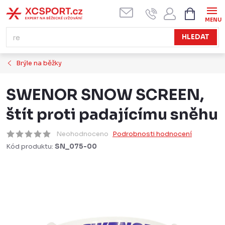
Přejít
NÁKUPN
KOŠÍK
na
obsah
HLEDAT
Brýle na běžky
SWENOR SNOW SCREEN,
štít proti padajícímu sněhu
Neohodnoceno
Podrobnosti hodnocení
Kód produktu:
SN_075-00