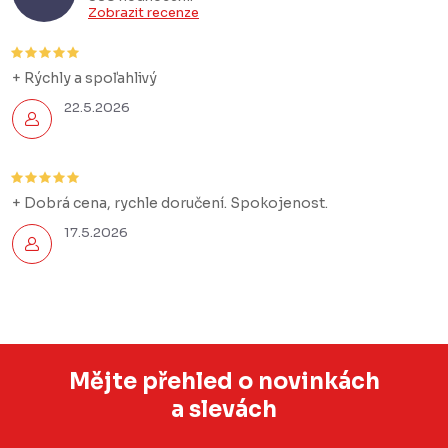
Zobrazit recenze
+ Rýchly a spoľahlivý
22.5.2026
+ Dobrá cena, rychle doručení. Spokojenost.
17.5.2026
Mějte přehled o novinkách
a slevách
Z