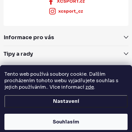
XCSPORT.cz
xcsport_cz
Informace pro vás
Tipy a rady
Servis a služby
Tento web používá soubory cookie. Dalším
procházením tohoto webu vyjadřujete souhlas s
Přijímáme online platby
jejich používáním.. Více informací
zde
.
Nastavení
Copyright 2026
XCSPORT.cz
. Všechna práva vyhrazena.
Souhlasím
Vytvořil Shoptet