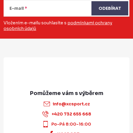
á
E-mail
ODEBÍRAT
p
a
Vložením e-mailu souhlasíte s
podmínkami ochrany
osobních údajů
t
í
info
@
xcsport.cz
+420 732 655 668
Po-Pá 8:00-16:00