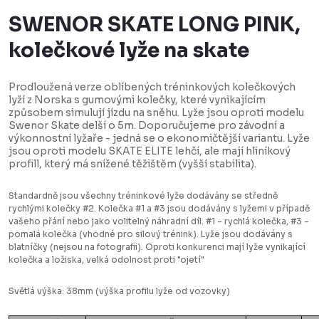
SWENOR SKATE LONG PINK,
kolečkové lyže na skate
Prodloužená verze oblíbených tréninkových kolečkových
lyží z Norska s gumovými kolečky, které vynikajícím
způsobem simulují jízdu na sněhu. Lyže jsou oproti modelu
Swenor Skate delší o 5m. Doporučujeme pro závodní a
výkonnostní lyžaře - jedná se o ekonomičtější variantu. Lyže
jsou oproti modelu SKATE ELITE lehčí, ale mají hliníkový
profill, který má snížené těžištěm (vyšší stabilita).
Standardně jsou všechny tréninkové lyže dodávány se středně
rychlými kolečky #2. Kolečka #1 a #3 jsou dodávány s lyžemi v případě
vašeho přání nebo jako volitelný náhradní díl. #1 - rychlá kolečka, #3 -
pomalá kolečka (vhodné pro silový trénink). Lyže jsou dodávány s
blatníčky (nejsou na fotografii). Oproti konkurenci mají lyže vynikající
kolečka a ložiska, velká odolnost proti "ojetí"
Světlá výška: 38mm (výška profilu lyže od vozovky)