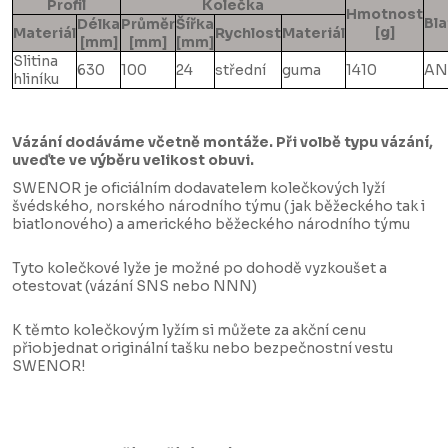
Profil
Kolečka
Hmotnost
Bla
Délka
Průměr
Šířka
[g]
Materiál
Rychlost
Materiál
[mm]
[mm]
[mm]
Slitina
630
100
24
střední
guma
1410
AN
hliníku
Vázání dodáváme včetně montáže. Při volbě typu vázání,
uveďte ve výběru velikost obuvi.
SWENOR je oficiálním dodavatelem kolečkových lyží
švédského, norského národního týmu (jak běžeckého tak i
biatlonového) a amerického běžeckého národního týmu
Tyto kolečkové lyže je možné po dohodě vyzkoušet a
otestovat (vázání SNS nebo NNN)
K těmto kolečkovým lyžím si můžete za akční cenu
přiobjednat originální tašku nebo bezpečnostní vestu
SWENOR!