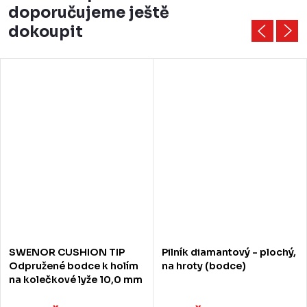
doporučujeme ještě
dokoupit
SWENOR CUSHION TIP
Pilník diamantový - plochý,
Odpružené bodce k holím
na hroty (bodce)
na kolečkové lyže 10,0 mm