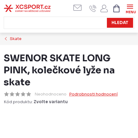
Přejít
NÁKUPN
KOŠÍK
na
obsah
HLEDAT
Skate
SWENOR SKATE LONG
PINK, kolečkové lyže na
skate
Neohodnoceno
Podrobnosti hodnocení
Kód produktu:
Zvolte variantu