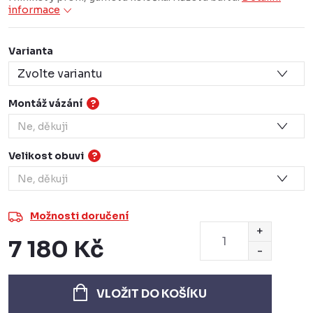
informace
Varianta
Montáž vázání
?
Velikost obuvi
?
Možnosti doručení
7 180 Kč
Měrná
cena:
VLOŽIT DO KOŠÍKU