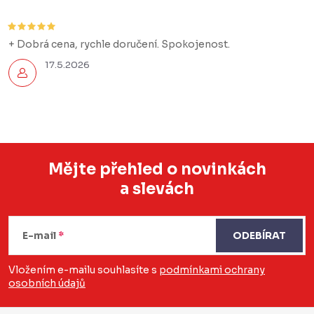
+ Dobrá cena, rychle doručení. Spokojenost.
17.5.2026
Mějte přehled o novinkách
a slevách
Z
á
E-mail
ODEBÍRAT
p
a
Vložením e-mailu souhlasíte s
podmínkami ochrany
osobních údajů
t