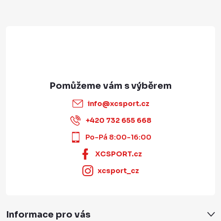
í
info
@
xcsport.cz
+420 732 655 668
Po-Pá 8:00-16:00
XCSPORT.cz
xcsport_cz
Informace pro vás