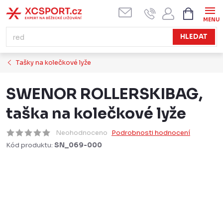
Přejít
NÁKUPN
KOŠÍK
na
obsah
HLEDAT
Tašky na kolečkové lyže
SWENOR ROLLERSKIBAG,
taška na kolečkové lyže
Neohodnoceno
Podrobnosti hodnocení
Kód produktu:
SN_069-000