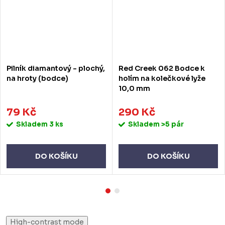
Pilník diamantový - plochý,
Red Creek 062 Bodce k
na hroty (bodce)
holím na kolečkové lyže
10,0 mm
79 Kč
290 Kč
Skladem
3 ks
Skladem
>5 pár
DO KOŠÍKU
DO KOŠÍKU
High-contrast mode